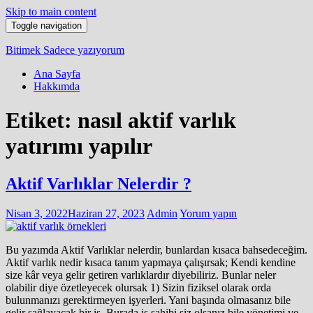
Skip to main content
Toggle navigation
Bitimek
Sadece yazıyorum
Ana Sayfa
Hakkımda
Etiket:
nasıl aktif varlık
yatırımı yapılır
Aktif Varlıklar Nelerdir ?
Nisan 3, 2022
Haziran 27, 2023
Admin
Yorum yapın
Bu yazımda Aktif Varlıklar nelerdir, bunlardan kısaca bahsedeceğim.
Aktif varlık nedir kısaca tanım yapmaya çalışırsak; Kendi kendine
size kâr veya gelir getiren varlıklardır diyebiliriz. Bunlar neler
olabilir diye özetleyecek olursak 1) Sizin fiziksel olarak orda
bulunmanızı gerektirmeyen işyerleri. Yani başında olmasanız bile
gelir sağlayacak bir iş. Burada iş sahibi siz olsanız bile yönetimi ve