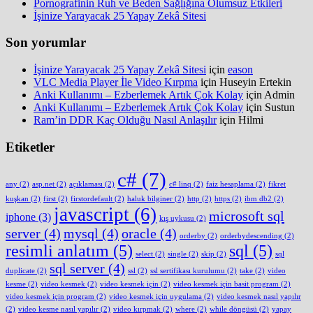
Pornografinin Ruh ve Beden Sağlığına Olumsuz Etkileri
İşinize Yarayacak 25 Yapay Zekâ Sitesi
Son yorumlar
İşinize Yarayacak 25 Yapay Zekâ Sitesi
için
eason
VLC Media Player İle Video Kırpma
için
Huseyin Ertekin
Anki Kullanımı – Ezberlemek Artık Çok Kolay
için
Admin
Anki Kullanımı – Ezberlemek Artık Çok Kolay
için
Sustun
Ram’in DDR Kaç Olduğu Nasıl Anlaşılır
için
Hilmi
Etiketler
c#
(7)
any
(2)
asp.net
(2)
açıklaması
(2)
c# linq
(2)
faiz hesaplama
(2)
fikret
kuşkan
(2)
first
(2)
firstordefault
(2)
haluk bilginer
(2)
http
(2)
https
(2)
ibm db2
(2)
javascript
(6)
microsoft sql
iphone
(3)
kış uykusu
(2)
server
(4)
mysql
(4)
oracle
(4)
orderby
(2)
orderbydescending
(2)
resimli anlatım
(5)
sql
(5)
select
(2)
single
(2)
skip
(2)
sql
sql server
(4)
duplicate
(2)
ssl
(2)
ssl sertifikası kurulumu
(2)
take
(2)
video
kesme
(2)
video kesmek
(2)
video kesmek için
(2)
video kesmek için basit program
(2)
video kesmek için program
(2)
video kesmek için uygulama
(2)
video kesmek nasıl yapılır
(2)
video kesme nasıl yapılır
(2)
video kırpmak
(2)
where
(2)
while döngüsü
(2)
yapay