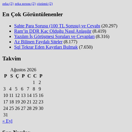
zeka
(2)
zeka sorusu
(2)
çözümü
(2)
En Çok Görüntülenenler
Sahte Para Sorusu (100 TL Sorusu) ve Cevabı
(20.297)
Ram’in DDR Kaç Olduğu Nasıl Anlaşılır
(8.419)
Yazılım İş Görüşmesi Soruları ve Cevapları
(8.316)
Az Bilinen Faydalı Siteler
(8.177)
Sql Tekrar Eden Kayıtları Bulmak
(7.650)
Takvim
Ağustos 2026
P
S
Ç
P
C
C
P
1
2
3
4
5
6
7
8
9
10
11
12
13
14
15
16
17
18
19
20
21
22
23
24
25
26
27
28
29
30
31
« Eyl