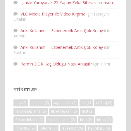
İşinize Yarayacak 25 Yapay Zekâ Sitesi
için
eason
VLC Media Player İle Video Kırpma
için
Huseyin
Ertekin
Anki Kullanımı – Ezberlemek Artık Çok Kolay
için
Admin
Anki Kullanımı – Ezberlemek Artık Çok Kolay
için
Sustun
Ram’in DDR Kaç Olduğu Nasıl Anlaşılır
için
Hilmi
ETIKETLER
any
(2)
asp.net
(2)
açıklaması
(2)
c#
(7)
c# linq
(2)
faiz hesaplama
(2)
fikret kuşkan
(2)
first
(2)
firstordefault
(2)
haluk bilginer
(2)
http
(2)
https
(2)
ibm db2
(2)
iphone
(3)
javascript
(6)
kış uykusu
(2)