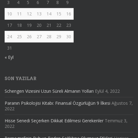
3
4
5
6
7
8
9
10
11
12
13
14
15
16
17
18
19
20
21
22
23
24
25
26
27
28
29
30
31
« Eyl
SON YAZILAR
Schengen Vizesini Uzun Süreli Almanın Yolları
Eylül 4, 2022
Paranın Psikolojisi Kitabı: Finansal Özgürlüğün 9 İlkesi
Ağustos 7,
2022
Hisse Senedi Seçerken Dikkat Edilmesi Gerekenler
Temmuz 3,
2022