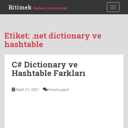
S
Bitimek
TOGGLE
Sadece yazıyorum
k
i
p
t
Etiket:
.net dictionary ve
o
hashtable
m
a
i
C# Dictionary ve
n
c
Hashtable Farkları
o
n
t
Mart 21, 2021
Yorum yapın
e
n
t