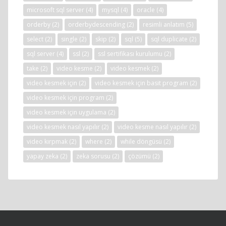
microsoft sql server
(4)
mysql
(4)
oracle
(4)
orderby
(2)
orderbydescending
(2)
resimli anlatım
(5)
select
(2)
single
(2)
skip
(2)
sql
(5)
sql duplicate
(2)
sql server
(4)
ssl
(2)
ssl sertifikası kurulumu
(2)
take
(2)
video kesme
(2)
video kesmek
(2)
video kesmek için
(2)
video kesmek için basit program
(2)
video kesmek için program
(2)
video kesmek için uygulama
(2)
video kesmek nasıl yapılır
(2)
video kesme nasıl yapılır
(2)
video kırpmak
(2)
where
(2)
while döngüsü
(2)
yapay zeka
(2)
zeka sorusu
(2)
çözümü
(2)