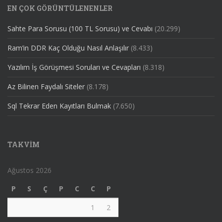
EN ÇOK GÖRÜNTÜLENENLER
Sahte Para Sorusu (100 TL Sorusu) ve Cevabı
(20.299)
Ram’in DDR Kaç Olduğu Nasıl Anlaşılır
(8.433)
Yazılım İş Görüşmesi Soruları ve Cevapları
(8.318)
Az Bilinen Faydalı Siteler
(8.178)
Sql Tekrar Eden Kayıtları Bulmak
(7.650)
TAKVIM
Ağustos 2026
P
S
Ç
P
C
C
P
1
2