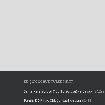
EN ÇOK GÖRÜNTÜLENENLER
Sahte Para Sorusu (100 TL Sorusu) ve Cevabı
(20.299
Ram’in DDR Kaç Olduğu Nasıl Anlaşılır
(8.433)