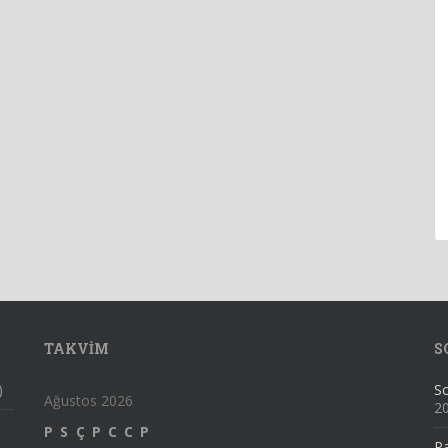
TAKVIM
S
)
Sc
Ağustos 2026
2
P
S
Ç
P
C
C
P
Pa