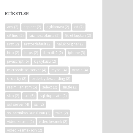
ETIKETLER
any
(2)
asp.net
(2)
açıklaması
(2)
c#
(7)
c# linq
(2)
faiz hesaplama
(2)
fikret kuşkan
(2)
first
(2)
firstordefault
(2)
haluk bilginer
(2)
http
(2)
https
(2)
ibm db2
(2)
iphone
(3)
javascript
(6)
kış uykusu
(2)
microsoft sql server
(4)
mysql
(4)
oracle
(4)
orderby
(2)
orderbydescending
(2)
resimli anlatım
(5)
select
(2)
single
(2)
skip
(2)
sql
(5)
sql duplicate
(2)
sql server
(4)
ssl
(2)
ssl sertifikası kurulumu
(2)
take
(2)
video kesme
(2)
video kesmek
(2)
video kesmek için
(2)