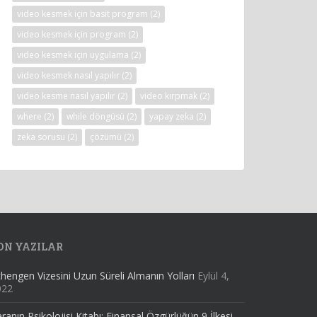
video kesmek için basit program
(2)
video kesmek için program
(2)
video kesmek için uygulama
(2)
video kesmek nasıl yapılır
(2)
video kesme nasıl yapılır
(2)
video kırpmak
(2)
where
(2)
while döngüsü
(2)
yapay zeka
(2)
zeka sorusu
(2)
çözümü
(2)
ON YAZILAR
hengen Vizesini Uzun Süreli Almanın Yolları
Eylül 4,
022
ranın Psikolojisi Kitabı: Finansal Özgürlüğün 9 İlkesi