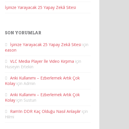
İşinize Yarayacak 25 Yapay Zekâ Sitesi
SON YORUMLAR
İşinize Yarayacak 25 Yapay Zekâ Sitesi
için
eason
VLC Media Player İle Video Kırpma
için
Huseyin Ertekin
Anki Kullanımı – Ezberlemek Artık Çok
Kolay
için
Admin
Anki Kullanımı – Ezberlemek Artık Çok
Kolay
için
Sustun
Ram’in DDR Kaç Olduğu Nasıl Anlaşılır
için
Hilmi