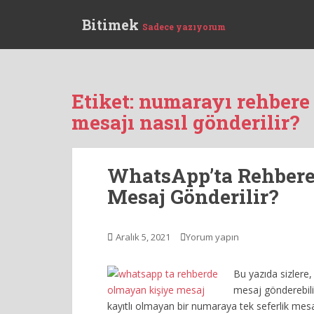
S
Bitimek
k
Sadece yazıyorum
i
p
t
o
Etiket:
numarayı rehber
m
mesajı nasıl gönderilir?
a
i
n
c
WhatsApp’ta Rehber
o
Mesaj Gönderilir?
n
t
e
Aralık 5, 2021
Yorum yapın
n
t
Bu yazıda sizlere
mesaj gönderebili
kayıtlı olmayan bir numaraya tek seferlik mesa