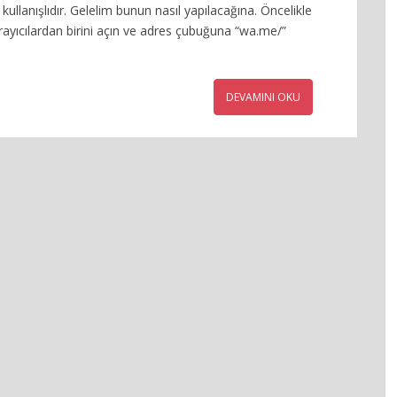
lanışlıdır. Gelelim bunun nasıl yapılacağına. Öncelikle
ayıcılardan birini açın ve adres çubuğuna “wa.me/”
DEVAMINI OKU