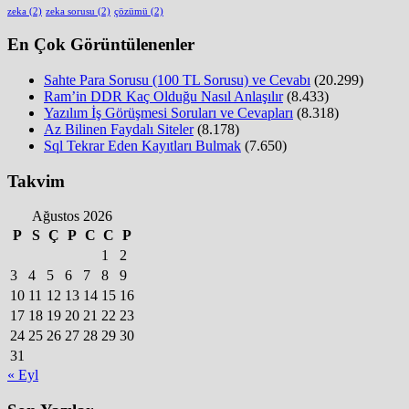
zeka
(2)
zeka sorusu
(2)
çözümü
(2)
En Çok Görüntülenenler
Sahte Para Sorusu (100 TL Sorusu) ve Cevabı
(20.299)
Ram’in DDR Kaç Olduğu Nasıl Anlaşılır
(8.433)
Yazılım İş Görüşmesi Soruları ve Cevapları
(8.318)
Az Bilinen Faydalı Siteler
(8.178)
Sql Tekrar Eden Kayıtları Bulmak
(7.650)
Takvim
Ağustos 2026
P
S
Ç
P
C
C
P
1
2
3
4
5
6
7
8
9
10
11
12
13
14
15
16
17
18
19
20
21
22
23
24
25
26
27
28
29
30
31
« Eyl