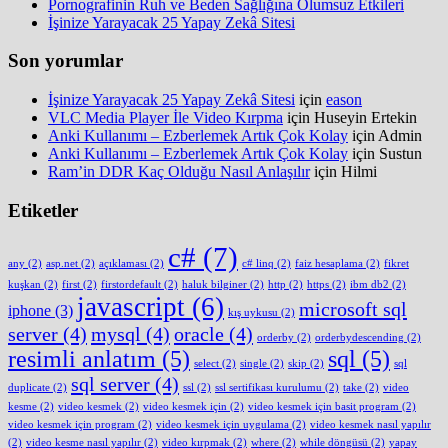
Pornografinin Ruh ve Beden Sağlığına Olumsuz Etkileri
İşinize Yarayacak 25 Yapay Zekâ Sitesi
Son yorumlar
İşinize Yarayacak 25 Yapay Zekâ Sitesi
için
eason
VLC Media Player İle Video Kırpma
için
Huseyin Ertekin
Anki Kullanımı – Ezberlemek Artık Çok Kolay
için
Admin
Anki Kullanımı – Ezberlemek Artık Çok Kolay
için
Sustun
Ram’in DDR Kaç Olduğu Nasıl Anlaşılır
için
Hilmi
Etiketler
c#
(7)
any
(2)
asp.net
(2)
açıklaması
(2)
c# linq
(2)
faiz hesaplama
(2)
fikret
kuşkan
(2)
first
(2)
firstordefault
(2)
haluk bilginer
(2)
http
(2)
https
(2)
ibm db2
(2)
javascript
(6)
microsoft sql
iphone
(3)
kış uykusu
(2)
server
(4)
mysql
(4)
oracle
(4)
orderby
(2)
orderbydescending
(2)
resimli anlatım
(5)
sql
(5)
select
(2)
single
(2)
skip
(2)
sql
sql server
(4)
duplicate
(2)
ssl
(2)
ssl sertifikası kurulumu
(2)
take
(2)
video
kesme
(2)
video kesmek
(2)
video kesmek için
(2)
video kesmek için basit program
(2)
video kesmek için program
(2)
video kesmek için uygulama
(2)
video kesmek nasıl yapılır
(2)
video kesme nasıl yapılır
(2)
video kırpmak
(2)
where
(2)
while döngüsü
(2)
yapay