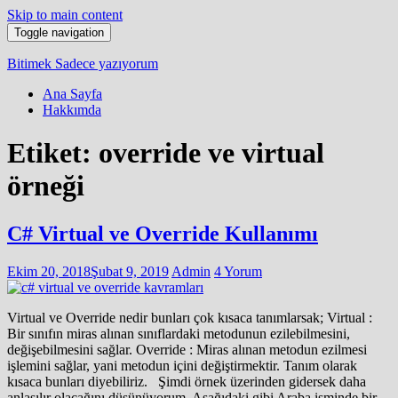
Skip to main content
Toggle navigation
Bitimek
Sadece yazıyorum
Ana Sayfa
Hakkımda
Etiket:
override ve virtual
örneği
C# Virtual ve Override Kullanımı
Ekim 20, 2018
Şubat 9, 2019
Admin
4 Yorum
Virtual ve Override nedir bunları çok kısaca tanımlarsak; Virtual :
Bir sınıfın miras alınan sınıflardaki metodunun ezilebilmesini,
değişebilmesini sağlar. Override : Miras alınan metodun ezilmesi
işlemini sağlar, yani metodun içini değiştirmektir. Tanım olarak
kısaca bunları diyebiliriz. Şimdi örnek üzerinden gidersek daha
anlaşılır olacağını düşünüyorum, Aşağıdaki gibi Araba isminde bir