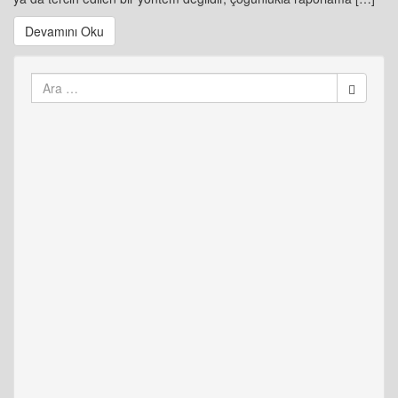
Devamını Oku
Arama
yap: