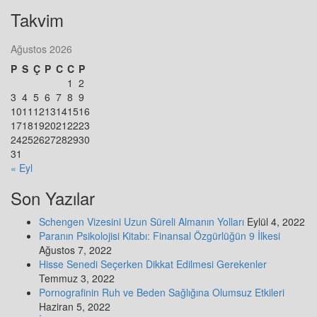
Takvim
Ağustos 2026
P
S
Ç
P
C
C
P
1
2
3
4
5
6
7
8
9
10
11
12
13
14
15
16
17
18
19
20
21
22
23
24
25
26
27
28
29
30
31
« Eyl
Son Yazılar
Schengen Vizesini Uzun Süreli Almanın Yolları
Eylül 4, 2022
Paranın Psikolojisi Kitabı: Finansal Özgürlüğün 9 İlkesi
Ağustos 7, 2022
Hisse Senedi Seçerken Dikkat Edilmesi Gerekenler
Temmuz 3, 2022
Pornografinin Ruh ve Beden Sağlığına Olumsuz Etkileri
Haziran 5, 2022