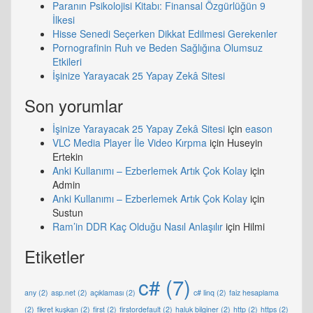
Paranın Psikolojisi Kitabı: Finansal Özgürlüğün 9
İlkesi
Hisse Senedi Seçerken Dikkat Edilmesi Gerekenler
Pornografinin Ruh ve Beden Sağlığına Olumsuz
Etkileri
İşinize Yarayacak 25 Yapay Zekâ Sitesi
Son yorumlar
İşinize Yarayacak 25 Yapay Zekâ Sitesi
için
eason
VLC Media Player İle Video Kırpma
için
Huseyin
Ertekin
Anki Kullanımı – Ezberlemek Artık Çok Kolay
için
Admin
Anki Kullanımı – Ezberlemek Artık Çok Kolay
için
Sustun
Ram’in DDR Kaç Olduğu Nasıl Anlaşılır
için
Hilmi
Etiketler
c#
(7)
any
(2)
asp.net
(2)
açıklaması
(2)
c# linq
(2)
faiz hesaplama
(2)
fikret kuşkan
(2)
first
(2)
firstordefault
(2)
haluk bilginer
(2)
http
(2)
https
(2)