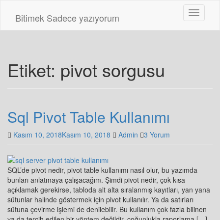
Skip
Toggle n
to
Bitimek
Sadece yazıyorum
main
content
Etiket:
pivot sorgusu
Sql Pivot Table Kullanımı
Kasım 10, 2018
Kasım 10, 2018
Admin
3 Yorum
SQL’de pivot nedir, pivot table kullanımı nasıl olur, bu yazımda
bunları anlatmaya çalışacağım. Şimdi pivot nedir, çok kısa
açıklamak gerekirse, tabloda alt alta sıralanmış kayıtları, yan yana
sütunlar halinde göstermek için pivot kullanılır. Ya da satırları
sütuna çevirme işlemi de denilebilir. Bu kullanım çok fazla bilinen
ya da tercih edilen bir yöntem değildir, çoğunlukla raporlama […]