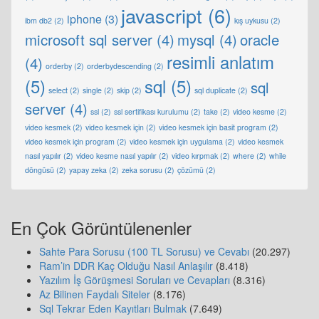
javascript
(6)
iphone
(3)
ibm db2
(2)
kış uykusu
(2)
microsoft sql server
(4)
mysql
(4)
oracle
resimli anlatım
(4)
orderby
(2)
orderbydescending
(2)
(5)
sql
(5)
sql
select
(2)
single
(2)
skip
(2)
sql duplicate
(2)
server
(4)
ssl
(2)
ssl sertifikası kurulumu
(2)
take
(2)
video kesme
(2)
video kesmek
(2)
video kesmek için
(2)
video kesmek için basit program
(2)
video kesmek için program
(2)
video kesmek için uygulama
(2)
video kesmek
nasıl yapılır
(2)
video kesme nasıl yapılır
(2)
video kırpmak
(2)
where
(2)
while
döngüsü
(2)
yapay zeka
(2)
zeka sorusu
(2)
çözümü
(2)
En Çok Görüntülenenler
Sahte Para Sorusu (100 TL Sorusu) ve Cevabı
(20.297)
Ram’in DDR Kaç Olduğu Nasıl Anlaşılır
(8.418)
Yazılım İş Görüşmesi Soruları ve Cevapları
(8.316)
Az Bilinen Faydalı Siteler
(8.176)
Sql Tekrar Eden Kayıtları Bulmak
(7.649)