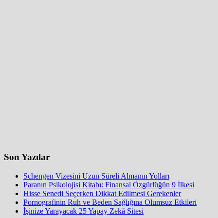
Son Yazılar
Schengen Vizesini Uzun Süreli Almanın Yolları
Paranın Psikolojisi Kitabı: Finansal Özgürlüğün 9 İlkesi
Hisse Senedi Seçerken Dikkat Edilmesi Gerekenler
Pornografinin Ruh ve Beden Sağlığına Olumsuz Etkileri
İşinize Yarayacak 25 Yapay Zekâ Sitesi