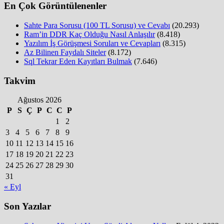
En Çok Görüntülenenler
Sahte Para Sorusu (100 TL Sorusu) ve Cevabı
(20.293)
Ram’in DDR Kaç Olduğu Nasıl Anlaşılır
(8.418)
Yazılım İş Görüşmesi Soruları ve Cevapları
(8.315)
Az Bilinen Faydalı Siteler
(8.172)
Sql Tekrar Eden Kayıtları Bulmak
(7.646)
Takvim
Ağustos 2026
P
S
Ç
P
C
C
P
1
2
3
4
5
6
7
8
9
10
11
12
13
14
15
16
17
18
19
20
21
22
23
24
25
26
27
28
29
30
31
« Eyl
Son Yazılar