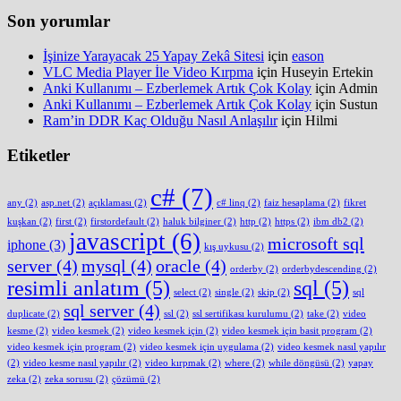
Son yorumlar
İşinize Yarayacak 25 Yapay Zekâ Sitesi
için
eason
VLC Media Player İle Video Kırpma
için
Huseyin Ertekin
Anki Kullanımı – Ezberlemek Artık Çok Kolay
için
Admin
Anki Kullanımı – Ezberlemek Artık Çok Kolay
için
Sustun
Ram’in DDR Kaç Olduğu Nasıl Anlaşılır
için
Hilmi
Etiketler
c#
(7)
any
(2)
asp.net
(2)
açıklaması
(2)
c# linq
(2)
faiz hesaplama
(2)
fikret
kuşkan
(2)
first
(2)
firstordefault
(2)
haluk bilginer
(2)
http
(2)
https
(2)
ibm db2
(2)
javascript
(6)
microsoft sql
iphone
(3)
kış uykusu
(2)
server
(4)
mysql
(4)
oracle
(4)
orderby
(2)
orderbydescending
(2)
resimli anlatım
(5)
sql
(5)
select
(2)
single
(2)
skip
(2)
sql
sql server
(4)
duplicate
(2)
ssl
(2)
ssl sertifikası kurulumu
(2)
take
(2)
video
kesme
(2)
video kesmek
(2)
video kesmek için
(2)
video kesmek için basit program
(2)
video kesmek için program
(2)
video kesmek için uygulama
(2)
video kesmek nasıl yapılır
(2)
video kesme nasıl yapılır
(2)
video kırpmak
(2)
where
(2)
while döngüsü
(2)
yapay
zeka
(2)
zeka sorusu
(2)
çözümü
(2)