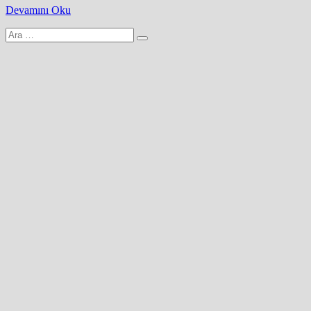
Devamını Oku
Arama
yap: