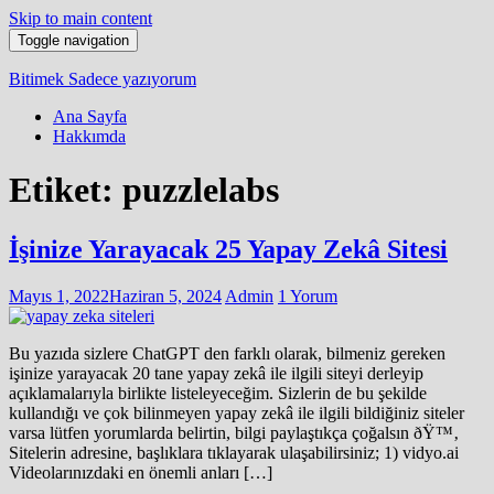
Skip to main content
Toggle navigation
Bitimek
Sadece yazıyorum
Ana Sayfa
Hakkımda
Etiket:
puzzlelabs
İşinize Yarayacak 25 Yapay Zekâ Sitesi
Mayıs 1, 2022
Haziran 5, 2024
Admin
1 Yorum
Bu yazıda sizlere ChatGPT den farklı olarak, bilmeniz gereken
işinize yarayacak 20 tane yapay zekâ ile ilgili siteyi derleyip
açıklamalarıyla birlikte listeleyeceğim. Sizlerin de bu şekilde
kullandığı ve çok bilinmeyen yapay zekâ ile ilgili bildiğiniz siteler
varsa lütfen yorumlarda belirtin, bilgi paylaştıkça çoğalsın ðŸ™‚
Sitelerin adresine, başlıklara tıklayarak ulaşabilirsiniz; 1) vidyo.ai
Videolarınızdaki en önemli anları […]