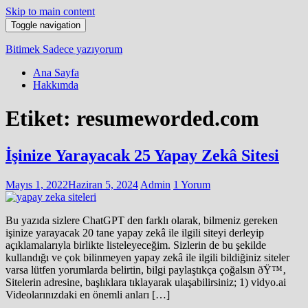
Skip to main content
Toggle navigation
Bitimek
Sadece yazıyorum
Ana Sayfa
Hakkımda
Etiket:
resumeworded.com
İşinize Yarayacak 25 Yapay Zekâ Sitesi
Mayıs 1, 2022
Haziran 5, 2024
Admin
1 Yorum
Bu yazıda sizlere ChatGPT den farklı olarak, bilmeniz gereken
işinize yarayacak 20 tane yapay zekâ ile ilgili siteyi derleyip
açıklamalarıyla birlikte listeleyeceğim. Sizlerin de bu şekilde
kullandığı ve çok bilinmeyen yapay zekâ ile ilgili bildiğiniz siteler
varsa lütfen yorumlarda belirtin, bilgi paylaştıkça çoğalsın ðŸ™‚
Sitelerin adresine, başlıklara tıklayarak ulaşabilirsiniz; 1) vidyo.ai
Videolarınızdaki en önemli anları […]