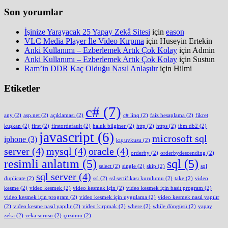
Son yorumlar
İşinize Yarayacak 25 Yapay Zekâ Sitesi
için
eason
VLC Media Player İle Video Kırpma
için
Huseyin Ertekin
Anki Kullanımı – Ezberlemek Artık Çok Kolay
için
Admin
Anki Kullanımı – Ezberlemek Artık Çok Kolay
için
Sustun
Ram’in DDR Kaç Olduğu Nasıl Anlaşılır
için
Hilmi
Etiketler
c#
(7)
any
(2)
asp.net
(2)
açıklaması
(2)
c# linq
(2)
faiz hesaplama
(2)
fikret
kuşkan
(2)
first
(2)
firstordefault
(2)
haluk bilginer
(2)
http
(2)
https
(2)
ibm db2
(2)
javascript
(6)
microsoft sql
iphone
(3)
kış uykusu
(2)
server
(4)
mysql
(4)
oracle
(4)
orderby
(2)
orderbydescending
(2)
resimli anlatım
(5)
sql
(5)
select
(2)
single
(2)
skip
(2)
sql
sql server
(4)
duplicate
(2)
ssl
(2)
ssl sertifikası kurulumu
(2)
take
(2)
video
kesme
(2)
video kesmek
(2)
video kesmek için
(2)
video kesmek için basit program
(2)
video kesmek için program
(2)
video kesmek için uygulama
(2)
video kesmek nasıl yapılır
(2)
video kesme nasıl yapılır
(2)
video kırpmak
(2)
where
(2)
while döngüsü
(2)
yapay
zeka
(2)
zeka sorusu
(2)
çözümü
(2)