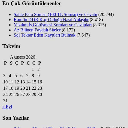
En Çok Görüntülenenler
Sahte Para Sorusu (100 TL Sorusu) ve Cevabı
(20.294)
Ram’in DDR Kaç Olduğu Nasıl Anlaşılır
(8.418)
Yazılım İş Görüşmesi Soruları ve Cevapları
(8.315)
Az Bilinen Faydalı Siteler
(8.172)
Sql Tekrar Eden Kayıtları Bulmak
(7.647)
Takvim
Ağustos 2026
P
S
Ç
P
C
C
P
1
2
3
4
5
6
7
8
9
10
11
12
13
14
15
16
17
18
19
20
21
22
23
24
25
26
27
28
29
30
31
« Eyl
Son Yazılar