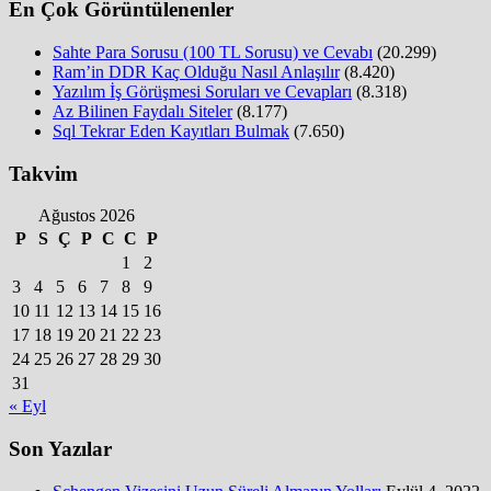
En Çok Görüntülenenler
Sahte Para Sorusu (100 TL Sorusu) ve Cevabı
(20.299)
Ram’in DDR Kaç Olduğu Nasıl Anlaşılır
(8.420)
Yazılım İş Görüşmesi Soruları ve Cevapları
(8.318)
Az Bilinen Faydalı Siteler
(8.177)
Sql Tekrar Eden Kayıtları Bulmak
(7.650)
Takvim
Ağustos 2026
P
S
Ç
P
C
C
P
1
2
3
4
5
6
7
8
9
10
11
12
13
14
15
16
17
18
19
20
21
22
23
24
25
26
27
28
29
30
31
« Eyl
Son Yazılar