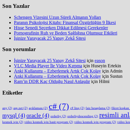
Son Yazılar
Schengen Vizesini Uzun Süreli Almanın Yolları
Paranın Psikolojisi Kitabı: Finansal Özgürlüğün 9 İlkesi
Hisse Senedi Seçerken Dikkat Edilmesi Gerekenler
Pornografinin Ruh ve Beden Sağlığına Olumsuz Etkileri
İşinize Yarayacak 25 Yapay Zekâ Sitesi
Son yorumlar
İşinize Yarayacak 25 Yapay Zekâ Sitesi
için
eason
VLC Media Player İle Video Kırpma
için
Huseyin Ertekin
Anki Kullanımı – Ezberlemek Artık Çok Kolay
için
Admin
Anki Kullanımı – Ezberlemek Artık Çok Kolay
için
Sustun
Ram’in DDR Kaç Olduğu Nasıl Anlaşılır
için
Hilmi
Etiketler
c#
(7)
any
(2)
asp.net
(2)
açıklaması
(2)
c# linq
(2)
faiz hesaplama
(2)
fikret kuşkan
resimli an
mysql
(4)
oracle
(4)
orderby
(2)
orderbydescending
(2)
kesmek için
(2)
video kesmek için basit program
(2)
video kesmek için program
(2)
video ke