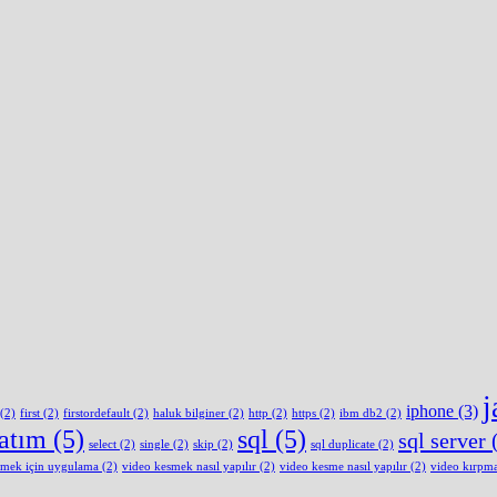
j
iphone
(3)
(2)
first
(2)
firstordefault
(2)
haluk bilginer
(2)
http
(2)
https
(2)
ibm db2
(2)
latım
(5)
sql
(5)
sql server
(
select
(2)
single
(2)
skip
(2)
sql duplicate
(2)
smek için uygulama
(2)
video kesmek nasıl yapılır
(2)
video kesme nasıl yapılır
(2)
video kırpm