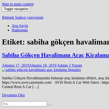
Skip to main content
Toggle navigation
Bitimek
Sadece yazıyorum
Ana Sayfa
Hakkımda
Etiket:
sabiha gökçen havalimanı
Sabiha Gökçen Havalimanı Araç Kiralama 
Ağustos 17, 2019
Ağustos 18, 2019
Admin
2 Yorum
Sabiha Gökçen Havalimanında bulunan araç kiralama ofisleri, araç kiral
https://www.aveccarrentals.com/ AVIS Rent A Car Web Sitesi : htt
Central Rent A Car […]
Devamını Oku
Arama
yap: