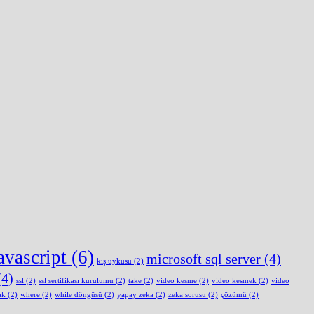
avascript
(6)
microsoft sql server
(4)
kış uykusu
(2)
4)
ssl
(2)
ssl sertifikası kurulumu
(2)
take
(2)
video kesme
(2)
video kesmek
(2)
video
ak
(2)
where
(2)
while döngüsü
(2)
yapay zeka
(2)
zeka sorusu
(2)
çözümü
(2)