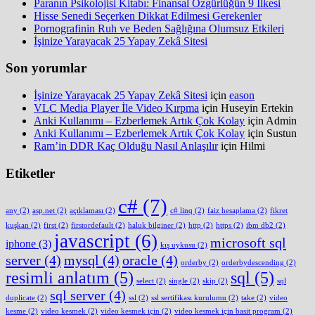
Paranın Psikolojisi Kitabı: Finansal Özgürlüğün 9 İlkesi
Hisse Senedi Seçerken Dikkat Edilmesi Gerekenler
Pornografinin Ruh ve Beden Sağlığına Olumsuz Etkileri
İşinize Yarayacak 25 Yapay Zekâ Sitesi
Son yorumlar
İşinize Yarayacak 25 Yapay Zekâ Sitesi
için
eason
VLC Media Player İle Video Kırpma
için
Huseyin Ertekin
Anki Kullanımı – Ezberlemek Artık Çok Kolay
için
Admin
Anki Kullanımı – Ezberlemek Artık Çok Kolay
için
Sustun
Ram’in DDR Kaç Olduğu Nasıl Anlaşılır
için
Hilmi
Etiketler
c#
(7)
any
(2)
asp.net
(2)
açıklaması
(2)
c# linq
(2)
faiz hesaplama
(2)
fikret
kuşkan
(2)
first
(2)
firstordefault
(2)
haluk bilginer
(2)
http
(2)
https
(2)
ibm db2
(2)
javascript
(6)
microsoft sql
iphone
(3)
kış uykusu
(2)
server
(4)
mysql
(4)
oracle
(4)
orderby
(2)
orderbydescending
(2)
resimli anlatım
(5)
sql
(5)
select
(2)
single
(2)
skip
(2)
sql
sql server
(4)
duplicate
(2)
ssl
(2)
ssl sertifikası kurulumu
(2)
take
(2)
video
kesme
(2)
video kesmek
(2)
video kesmek için
(2)
video kesmek için basit program
(2)