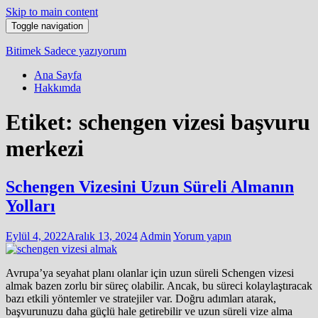
Skip to main content
Toggle navigation
Bitimek
Sadece yazıyorum
Ana Sayfa
Hakkımda
Etiket:
schengen vizesi başvuru
merkezi
Schengen Vizesini Uzun Süreli Almanın
Yolları
Eylül 4, 2022
Aralık 13, 2024
Admin
Yorum yapın
Avrupa’ya seyahat planı olanlar için uzun süreli Schengen vizesi
almak bazen zorlu bir süreç olabilir. Ancak, bu süreci kolaylaştıracak
bazı etkili yöntemler ve stratejiler var. Doğru adımları atarak,
başvurunuzu daha güçlü hale getirebilir ve uzun süreli vize alma