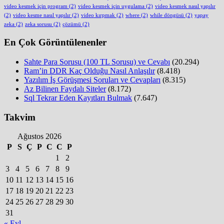
video kesmek için program
(2)
video kesmek için uygulama
(2)
video kesmek nasıl yapılır
(2)
video kesme nasıl yapılır
(2)
video kırpmak
(2)
where
(2)
while döngüsü
(2)
yapay
zeka
(2)
zeka sorusu
(2)
çözümü
(2)
En Çok Görüntülenenler
Sahte Para Sorusu (100 TL Sorusu) ve Cevabı
(20.294)
Ram’in DDR Kaç Olduğu Nasıl Anlaşılır
(8.418)
Yazılım İş Görüşmesi Soruları ve Cevapları
(8.315)
Az Bilinen Faydalı Siteler
(8.172)
Sql Tekrar Eden Kayıtları Bulmak
(7.647)
Takvim
Ağustos 2026
P
S
Ç
P
C
C
P
1
2
3
4
5
6
7
8
9
10
11
12
13
14
15
16
17
18
19
20
21
22
23
24
25
26
27
28
29
30
31
« Eyl