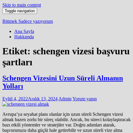
Skip to main content
Toggle navigation
Bitimek
Sadece yazıyorum
Ana Sayfa
Hakkımda
Etiket:
schengen vizesi başvuru
şartları
Schengen Vizesini Uzun Süreli Almanın
Yolları
Eylül 4, 2022
Aralık 13, 2024
Admin
Yorum yapın
Avrupa’ya seyahat planı olanlar için uzun süreli Schengen vizesi
almak bazen zorlu bir süreç olabilir. Ancak, bu süreci kolaylaştıracak
bazı etkili yöntemler ve stratejiler var. Doğru adımları atarak,
başvurunuzu daha güçlü hale getirebilir ve uzun süreli vize alma