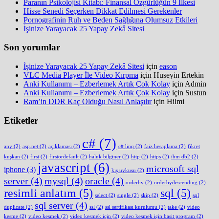
Paranın Psikolojisi Kitabı: Finansal Özgürlüğün 9 İlkesi
Hisse Senedi Seçerken Dikkat Edilmesi Gerekenler
Pornografinin Ruh ve Beden Sağlığına Olumsuz Etkileri
İşinize Yarayacak 25 Yapay Zekâ Sitesi
Son yorumlar
İşinize Yarayacak 25 Yapay Zekâ Sitesi
için
eason
VLC Media Player İle Video Kırpma
için
Huseyin Ertekin
Anki Kullanımı – Ezberlemek Artık Çok Kolay
için
Admin
Anki Kullanımı – Ezberlemek Artık Çok Kolay
için
Sustun
Ram’in DDR Kaç Olduğu Nasıl Anlaşılır
için
Hilmi
Etiketler
c#
(7)
any
(2)
asp.net
(2)
açıklaması
(2)
c# linq
(2)
faiz hesaplama
(2)
fikret
kuşkan
(2)
first
(2)
firstordefault
(2)
haluk bilginer
(2)
http
(2)
https
(2)
ibm db2
(2)
javascript
(6)
microsoft sql
iphone
(3)
kış uykusu
(2)
server
(4)
mysql
(4)
oracle
(4)
orderby
(2)
orderbydescending
(2)
resimli anlatım
(5)
sql
(5)
select
(2)
single
(2)
skip
(2)
sql
sql server
(4)
duplicate
(2)
ssl
(2)
ssl sertifikası kurulumu
(2)
take
(2)
video
kesme
(2)
video kesmek
(2)
video kesmek için
(2)
video kesmek için basit program
(2)