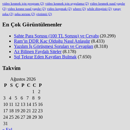
video kesmek için program
(2)
video kesmek için uygulama
(2)
video kesmek nasıl yapılır
(2)
video kesme nasıl yapılır
(2)
video kırpmak
(2)
where
(2)
while döngüsü
(2)
yapay
zeka
(2)
zeka sorusu
(2)
çözümü
(2)
En Çok Görüntülenenler
Sahte Para Sorusu (100 TL Sorusu) ve Cevabı
(20.299)
Ram’in DDR Kaç Olduğu Nasıl Anlaşılır
(8.433)
Yazılım İş Görüşmesi Soruları ve Cevapları
(8.318)
Az Bilinen Faydalı Siteler
(8.178)
Sql Tekrar Eden Kayıtları Bulmak
(7.650)
Takvim
Ağustos 2026
P
S
Ç
P
C
C
P
1
2
3
4
5
6
7
8
9
10
11
12
13
14
15
16
17
18
19
20
21
22
23
24
25
26
27
28
29
30
31
« Eyl