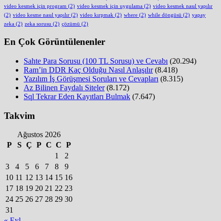
video kesmek için program
(2)
video kesmek için uygulama
(2)
video kesmek nasıl yapılır
(2)
video kesme nasıl yapılır
(2)
video kırpmak
(2)
where
(2)
while döngüsü
(2)
yapay
zeka
(2)
zeka sorusu
(2)
çözümü
(2)
En Çok Görüntülenenler
Sahte Para Sorusu (100 TL Sorusu) ve Cevabı
(20.294)
Ram’in DDR Kaç Olduğu Nasıl Anlaşılır
(8.418)
Yazılım İş Görüşmesi Soruları ve Cevapları
(8.315)
Az Bilinen Faydalı Siteler
(8.172)
Sql Tekrar Eden Kayıtları Bulmak
(7.647)
Takvim
Ağustos 2026
P
S
Ç
P
C
C
P
1
2
3
4
5
6
7
8
9
10
11
12
13
14
15
16
17
18
19
20
21
22
23
24
25
26
27
28
29
30
31
« Eyl