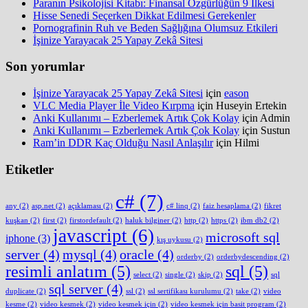
Paranın Psikolojisi Kitabı: Finansal Özgürlüğün 9 İlkesi
Hisse Senedi Seçerken Dikkat Edilmesi Gerekenler
Pornografinin Ruh ve Beden Sağlığına Olumsuz Etkileri
İşinize Yarayacak 25 Yapay Zekâ Sitesi
Son yorumlar
İşinize Yarayacak 25 Yapay Zekâ Sitesi
için
eason
VLC Media Player İle Video Kırpma
için
Huseyin Ertekin
Anki Kullanımı – Ezberlemek Artık Çok Kolay
için
Admin
Anki Kullanımı – Ezberlemek Artık Çok Kolay
için
Sustun
Ram’in DDR Kaç Olduğu Nasıl Anlaşılır
için
Hilmi
Etiketler
c#
(7)
any
(2)
asp.net
(2)
açıklaması
(2)
c# linq
(2)
faiz hesaplama
(2)
fikret
kuşkan
(2)
first
(2)
firstordefault
(2)
haluk bilginer
(2)
http
(2)
https
(2)
ibm db2
(2)
javascript
(6)
microsoft sql
iphone
(3)
kış uykusu
(2)
server
(4)
mysql
(4)
oracle
(4)
orderby
(2)
orderbydescending
(2)
resimli anlatım
(5)
sql
(5)
select
(2)
single
(2)
skip
(2)
sql
sql server
(4)
duplicate
(2)
ssl
(2)
ssl sertifikası kurulumu
(2)
take
(2)
video
kesme
(2)
video kesmek
(2)
video kesmek için
(2)
video kesmek için basit program
(2)