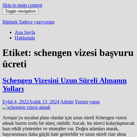
Skip to main content
Toggle navigation
Bitimek
Sadece yazıyorum
Ana Sayfa
Hakkımda
Etiket:
schengen vizesi başvuru
ücreti
Schengen Vizesini Uzun Süreli Almanın
Yolları
Eylül 4, 2022
Aralık 13, 2024
Admin
Yorum yapın
Avrupa’ya seyahat planı olanlar için uzun süreli Schengen vizesi
almak bazen zorlu bir süreç olabilir. Ancak, bu süreci kolaylaştıracak
bazı etkili yöntemler ve stratejiler var. Doğru adımları atarak,
başvurunuzu daha güçlü hale getirebilir ve uzun süreli vize alma