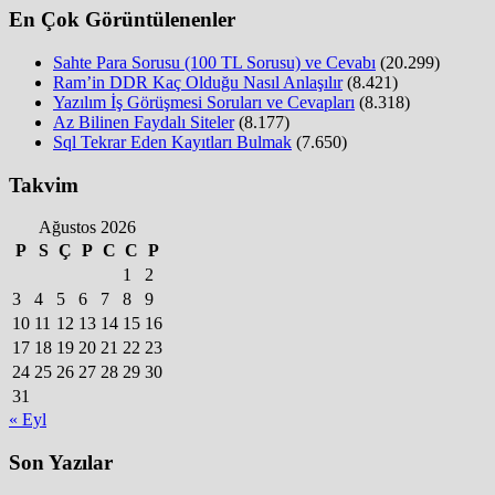
En Çok Görüntülenenler
Sahte Para Sorusu (100 TL Sorusu) ve Cevabı
(20.299)
Ram’in DDR Kaç Olduğu Nasıl Anlaşılır
(8.421)
Yazılım İş Görüşmesi Soruları ve Cevapları
(8.318)
Az Bilinen Faydalı Siteler
(8.177)
Sql Tekrar Eden Kayıtları Bulmak
(7.650)
Takvim
Ağustos 2026
P
S
Ç
P
C
C
P
1
2
3
4
5
6
7
8
9
10
11
12
13
14
15
16
17
18
19
20
21
22
23
24
25
26
27
28
29
30
31
« Eyl
Son Yazılar