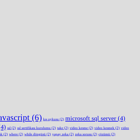
avascript
(6)
microsoft sql server
(4)
kış uykusu
(2)
4)
ssl
(2)
ssl sertifikası kurulumu
(2)
take
(2)
video kesme
(2)
video kesmek
(2)
video
ak
(2)
where
(2)
while döngüsü
(2)
yapay zeka
(2)
zeka sorusu
(2)
çözümü
(2)