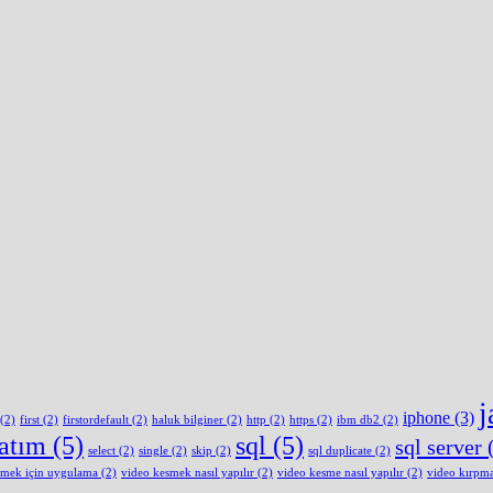
j
iphone
(3)
(2)
first
(2)
firstordefault
(2)
haluk bilginer
(2)
http
(2)
https
(2)
ibm db2
(2)
latım
(5)
sql
(5)
sql server
(
select
(2)
single
(2)
skip
(2)
sql duplicate
(2)
smek için uygulama
(2)
video kesmek nasıl yapılır
(2)
video kesme nasıl yapılır
(2)
video kırpm