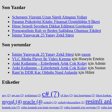
Son Yazılar
Schengen Vizesini Uzun Süreli Almanın Yolları
Paranın Psikolojisi Kitabı: Finansal Özgürlüğün 9 İlkesi
Hisse Senedi Seçerken Dikkat Edilmesi Gerekenler
Pornografinin Ruh ve Beden Sağlığına Olumsuz Etkileri
İşinize Yarayacak 25 Yapay Zekâ Sitesi
Son yorumlar
İşinize Yarayacak 25 Yapay Zekâ Sitesi
için
eason
VLC Media Player İle Video Kırpma
için
Huseyin Ertekin
Anki Kullanımı – Ezberlemek Artık Çok Kolay
için
Admin
Anki Kullanımı – Ezberlemek Artık Çok Kolay
için
Sustun
Ram’in DDR Kaç Olduğu Nasıl Anlaşılır
için
Hilmi
Etiketler
c#
(7)
any
(2)
asp.net
(2)
açıklaması
(2)
c# linq
(2)
faiz hesaplama
(2)
fikret kuşkan
resimli an
mysql
(4)
oracle
(4)
orderby
(2)
orderbydescending
(2)
kesmek için
(2)
video kesmek için basit program
(2)
video kesmek için program
(2)
video ke