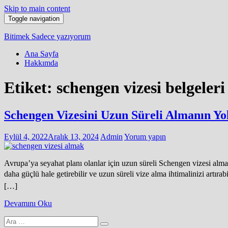
Skip to main content
Toggle navigation
Bitimek
Sadece yazıyorum
Ana Sayfa
Hakkımda
Etiket:
schengen vizesi belgeleri
Schengen Vizesini Uzun Süreli Almanın Yol
Eylül 4, 2022
Aralık 13, 2024
Admin
Yorum yapın
Avrupa’ya seyahat planı olanlar için uzun süreli Schengen vizesi almak 
daha güçlü hale getirebilir ve uzun süreli vize alma ihtimalinizi artı
[…]
Devamını Oku
Arama