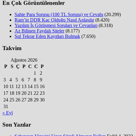
En Çok Görüntülenenler
Sahte Para Sorusu (100 TL Sorusu) ve Cevabı
(20.299)
Ram’in DDR Kaç Olduğu Nasıl Anlaşılır
(8.420)
Yazılım İş Görüşmesi Soruları ve Cevapları
(8.318)
Az Bilinen Faydalı Siteler
(8.177)
Sql Tekrar Eden Kayıtları Bulmak
(7.650)
Takvim
Ağustos 2026
P
S
Ç
P
C
C
P
1
2
3
4
5
6
7
8
9
10
11
12
13
14
15
16
17
18
19
20
21
22
23
24
25
26
27
28
29
30
31
« Eyl
Son Yazılar