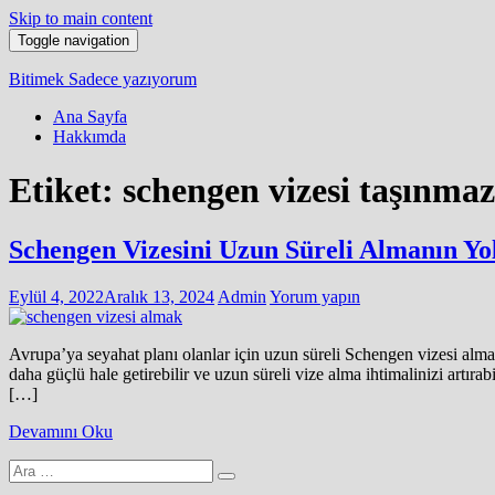
Skip to main content
Toggle navigation
Bitimek
Sadece yazıyorum
Ana Sayfa
Hakkımda
Etiket:
schengen vizesi taşınma
Schengen Vizesini Uzun Süreli Almanın Yol
Eylül 4, 2022
Aralık 13, 2024
Admin
Yorum yapın
Avrupa’ya seyahat planı olanlar için uzun süreli Schengen vizesi almak 
daha güçlü hale getirebilir ve uzun süreli vize alma ihtimalinizi artıra
[…]
Devamını Oku
Arama
yap: