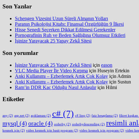
Son Yazılar
Schengen Vizesini Uzun Süreli Almanın Yolları
Paranın Psikolojisi Kitabı: Finansal Özgürlüğün 9 İlkesi
Hisse Senedi Seçerken Dikkat Edilmesi Gerekenler
Pornografinin Ruh ve Beden Sağlığına Olumsuz Etkileri
İşinize Yarayacak 25 Yapay Zekâ Sitesi
Son yorumlar
İşinize Yarayacak 25 Yapay Zekâ Sitesi
için
eason
VLC Media Player İle Video Kırpma
için
Huseyin Ertekin
Anki Kullanımı – Ezberlemek Artık Çok Kolay
için
Admin
Anki Kullanımı – Ezberlemek Artık Çok Kolay
için
Sustun
Ram’in DDR Kaç Olduğu Nasıl Anlaşılır
için
Hilmi
Etiketler
c#
(7)
any
(2)
asp.net
(2)
açıklaması
(2)
c# linq
(2)
faiz hesaplama
(2)
fikret kuşkan
resimli an
mysql
(4)
oracle
(4)
orderby
(2)
orderbydescending
(2)
kesmek için
(2)
video kesmek için basit program
(2)
video kesmek için program
(2)
video ke