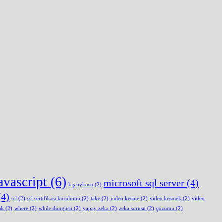
avascript
(6)
microsoft sql server
(4)
kış uykusu
(2)
4)
ssl
(2)
ssl sertifikası kurulumu
(2)
take
(2)
video kesme
(2)
video kesmek
(2)
video
ak
(2)
where
(2)
while döngüsü
(2)
yapay zeka
(2)
zeka sorusu
(2)
çözümü
(2)