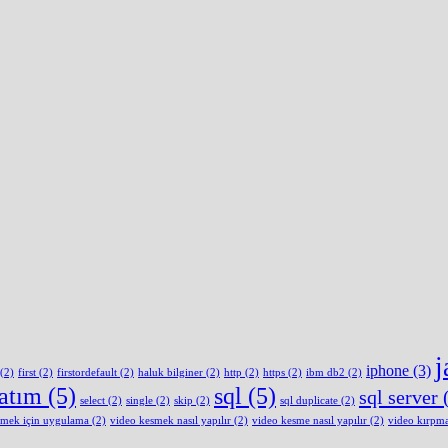
j
iphone
(3)
(2)
first
(2)
firstordefault
(2)
haluk bilginer
(2)
http
(2)
https
(2)
ibm db2
(2)
latım
(5)
sql
(5)
sql server
(
select
(2)
single
(2)
skip
(2)
sql duplicate
(2)
smek için uygulama
(2)
video kesmek nasıl yapılır
(2)
video kesme nasıl yapılır
(2)
video kırpm