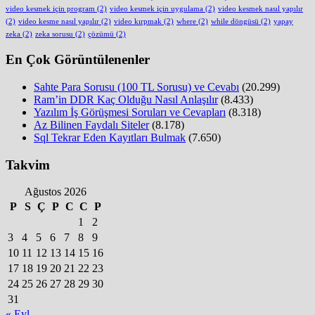
video kesmek için program
(2)
video kesmek için uygulama
(2)
video kesmek nasıl yapılır
(2)
video kesme nasıl yapılır
(2)
video kırpmak
(2)
where
(2)
while döngüsü
(2)
yapay
zeka
(2)
zeka sorusu
(2)
çözümü
(2)
En Çok Görüntülenenler
Sahte Para Sorusu (100 TL Sorusu) ve Cevabı
(20.299)
Ram’in DDR Kaç Olduğu Nasıl Anlaşılır
(8.433)
Yazılım İş Görüşmesi Soruları ve Cevapları
(8.318)
Az Bilinen Faydalı Siteler
(8.178)
Sql Tekrar Eden Kayıtları Bulmak
(7.650)
Takvim
Ağustos 2026
P
S
Ç
P
C
C
P
1
2
3
4
5
6
7
8
9
10
11
12
13
14
15
16
17
18
19
20
21
22
23
24
25
26
27
28
29
30
31
« Eyl