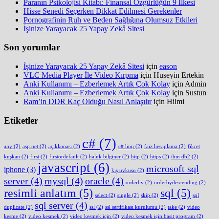
Paranın Psikolojisi Kitabı: Finansal Özgürlüğün 9 İlkesi
Hisse Senedi Seçerken Dikkat Edilmesi Gerekenler
Pornografinin Ruh ve Beden Sağlığına Olumsuz Etkileri
İşinize Yarayacak 25 Yapay Zekâ Sitesi
Son yorumlar
İşinize Yarayacak 25 Yapay Zekâ Sitesi
için
eason
VLC Media Player İle Video Kırpma
için
Huseyin Ertekin
Anki Kullanımı – Ezberlemek Artık Çok Kolay
için
Admin
Anki Kullanımı – Ezberlemek Artık Çok Kolay
için
Sustun
Ram’in DDR Kaç Olduğu Nasıl Anlaşılır
için
Hilmi
Etiketler
c#
(7)
any
(2)
asp.net
(2)
açıklaması
(2)
c# linq
(2)
faiz hesaplama
(2)
fikret
kuşkan
(2)
first
(2)
firstordefault
(2)
haluk bilginer
(2)
http
(2)
https
(2)
ibm db2
(2)
javascript
(6)
microsoft sql
iphone
(3)
kış uykusu
(2)
server
(4)
mysql
(4)
oracle
(4)
orderby
(2)
orderbydescending
(2)
resimli anlatım
(5)
sql
(5)
select
(2)
single
(2)
skip
(2)
sql
sql server
(4)
duplicate
(2)
ssl
(2)
ssl sertifikası kurulumu
(2)
take
(2)
video
kesme
(2)
video kesmek
(2)
video kesmek için
(2)
video kesmek için basit program
(2)