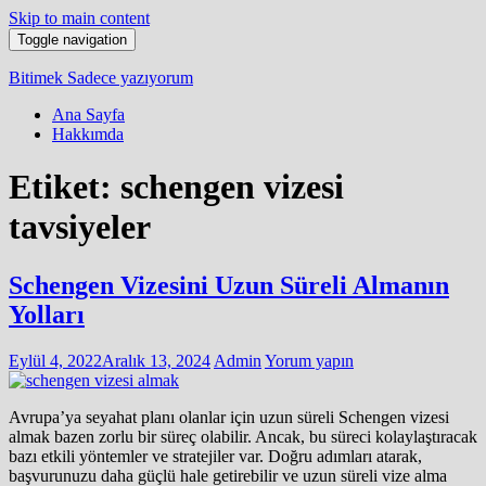
Skip to main content
Toggle navigation
Bitimek
Sadece yazıyorum
Ana Sayfa
Hakkımda
Etiket:
schengen vizesi
tavsiyeler
Schengen Vizesini Uzun Süreli Almanın
Yolları
Eylül 4, 2022
Aralık 13, 2024
Admin
Yorum yapın
Avrupa’ya seyahat planı olanlar için uzun süreli Schengen vizesi
almak bazen zorlu bir süreç olabilir. Ancak, bu süreci kolaylaştıracak
bazı etkili yöntemler ve stratejiler var. Doğru adımları atarak,
başvurunuzu daha güçlü hale getirebilir ve uzun süreli vize alma