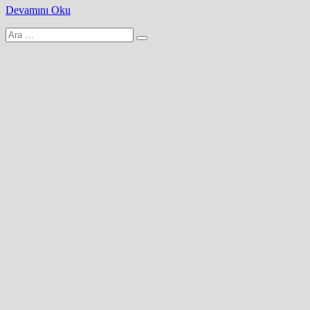
Devamını Oku
Arama
yap: