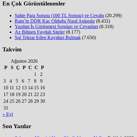
En Çok Görüntülenenler
Sahte Para Sorusu (100 TL Sorusu) ve Cevabı
(20.299)
Ram’in DDR Kaç Olduğu Nasıl Anlaşılır
(8.432)
Yazılım İş Görüşmesi Soruları ve Cevapları
(8.318)
Az Bilinen Faydalı Siteler
(8.177)
Sql Tekrar Eden Kayıtları Bulmak
(7.650)
Takvim
Ağustos 2026
P
S
Ç
P
C
C
P
1
2
3
4
5
6
7
8
9
10
11
12
13
14
15
16
17
18
19
20
21
22
23
24
25
26
27
28
29
30
31
« Eyl
Son Yazılar