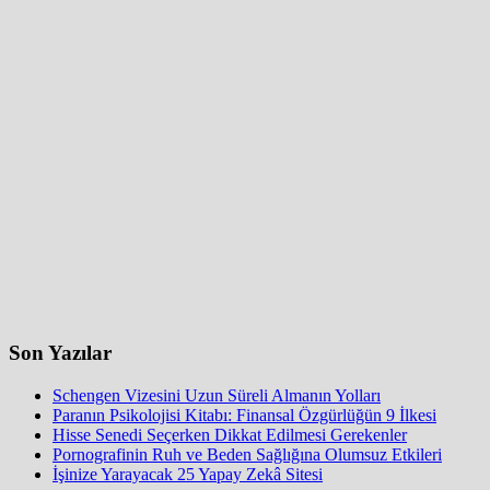
Son Yazılar
Schengen Vizesini Uzun Süreli Almanın Yolları
Paranın Psikolojisi Kitabı: Finansal Özgürlüğün 9 İlkesi
Hisse Senedi Seçerken Dikkat Edilmesi Gerekenler
Pornografinin Ruh ve Beden Sağlığına Olumsuz Etkileri
İşinize Yarayacak 25 Yapay Zekâ Sitesi