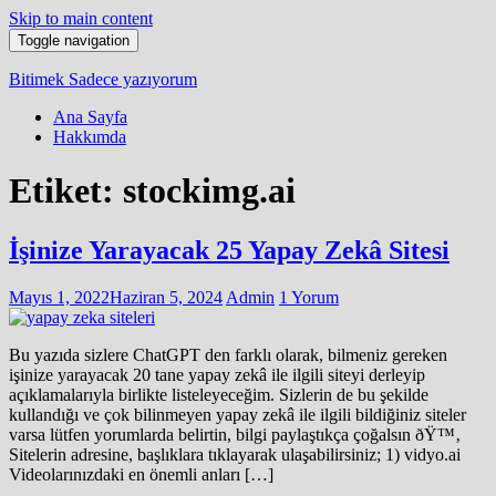
Skip to main content
Toggle navigation
Bitimek
Sadece yazıyorum
Ana Sayfa
Hakkımda
Etiket:
stockimg.ai
İşinize Yarayacak 25 Yapay Zekâ Sitesi
Mayıs 1, 2022
Haziran 5, 2024
Admin
1 Yorum
Bu yazıda sizlere ChatGPT den farklı olarak, bilmeniz gereken
işinize yarayacak 20 tane yapay zekâ ile ilgili siteyi derleyip
açıklamalarıyla birlikte listeleyeceğim. Sizlerin de bu şekilde
kullandığı ve çok bilinmeyen yapay zekâ ile ilgili bildiğiniz siteler
varsa lütfen yorumlarda belirtin, bilgi paylaştıkça çoğalsın ðŸ™‚
Sitelerin adresine, başlıklara tıklayarak ulaşabilirsiniz; 1) vidyo.ai
Videolarınızdaki en önemli anları […]