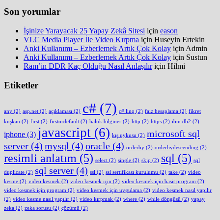
Son yorumlar
İşinize Yarayacak 25 Yapay Zekâ Sitesi
için
eason
VLC Media Player İle Video Kırpma
için
Huseyin Ertekin
Anki Kullanımı – Ezberlemek Artık Çok Kolay
için
Admin
Anki Kullanımı – Ezberlemek Artık Çok Kolay
için
Sustun
Ram’in DDR Kaç Olduğu Nasıl Anlaşılır
için
Hilmi
Etiketler
c#
(7)
any
(2)
asp.net
(2)
açıklaması
(2)
c# linq
(2)
faiz hesaplama
(2)
fikret
kuşkan
(2)
first
(2)
firstordefault
(2)
haluk bilginer
(2)
http
(2)
https
(2)
ibm db2
(2)
javascript
(6)
microsoft sql
iphone
(3)
kış uykusu
(2)
server
(4)
mysql
(4)
oracle
(4)
orderby
(2)
orderbydescending
(2)
resimli anlatım
(5)
sql
(5)
select
(2)
single
(2)
skip
(2)
sql
sql server
(4)
duplicate
(2)
ssl
(2)
ssl sertifikası kurulumu
(2)
take
(2)
video
kesme
(2)
video kesmek
(2)
video kesmek için
(2)
video kesmek için basit program
(2)
video kesmek için program
(2)
video kesmek için uygulama
(2)
video kesmek nasıl yapılır
(2)
video kesme nasıl yapılır
(2)
video kırpmak
(2)
where
(2)
while döngüsü
(2)
yapay
zeka
(2)
zeka sorusu
(2)
çözümü
(2)