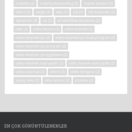
orderby
(2)
orderbydescending
(2)
resimli anlatım
(5)
select
(2)
single
(2)
skip
(2)
sql
(5)
sql duplicate
(2)
sql server
(4)
ssl
(2)
ssl sertifikası kurulumu
(2)
take
(2)
video kesme
(2)
video kesmek
(2)
video kesmek için
(2)
video kesmek için basit program
(2)
video kesmek için program
(2)
video kesmek için uygulama
(2)
video kesmek nasıl yapılır
(2)
video kesme nasıl yapılır
(2)
video kırpmak
(2)
where
(2)
while döngüsü
(2)
yapay zeka
(2)
zeka sorusu
(2)
çözümü
(2)
EN ÇOK GÖRÜNTÜLENENLER