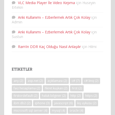
VLC Media Player İle Video Kırpma
için
Huseyin
Ertekin
Anki Kullanımı – Ezberlemek Artık Çok Kolay
için
Admin
Anki Kullanımı – Ezberlemek Artık Çok Kolay
için
Sustun
Ram’in DDR Kaç Olduğu Nasıl Anlaşılır
için
Hilmi
ETIKETLER
any
(2)
asp.net
(2)
açıklaması
(2)
c#
(7)
c# linq
(2)
faiz hesaplama
(2)
fikret kuşkan
(2)
first
(2)
firstordefault
(2)
haluk bilginer
(2)
http
(2)
https
(2)
ibm db2
(2)
iphone
(3)
javascript
(6)
kış uykusu
(2)
microsoft sql server
(4)
mysql
(4)
oracle
(4)