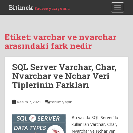
S
Bitimek
TOGGLE
Sadece yazıyorum
k
i
p
t
Etiket:
varchar ve nvarchar
o
arasındaki fark nedir
m
a
i
SQL Server Varchar, Char,
n
c
Nvarchar ve Nchar Veri
o
Tiplerinin Farkları
n
t
e
Kasım 7, 2021
Yorum yapın
n
t
Bu yazıda SQL Server’da
kullanılan Varchar, Char,
Nvarchar ve Nchar veri