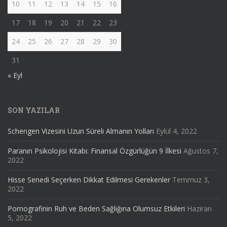
10
11
12
13
14
15
16
17
18
19
20
21
22
23
24
25
26
27
28
29
30
31
« Eyl
SON YAZILAR
Schengen Vizesini Uzun Süreli Almanın Yolları
Eylül 4, 2022
Paranın Psikolojisi Kitabı: Finansal Özgürlüğün 9 İlkesi
Ağustos 7,
2022
Hisse Senedi Seçerken Dikkat Edilmesi Gerekenler
Temmuz 3,
2022
Pornografinin Ruh ve Beden Sağlığına Olumsuz Etkileri
Haziran
5, 2022