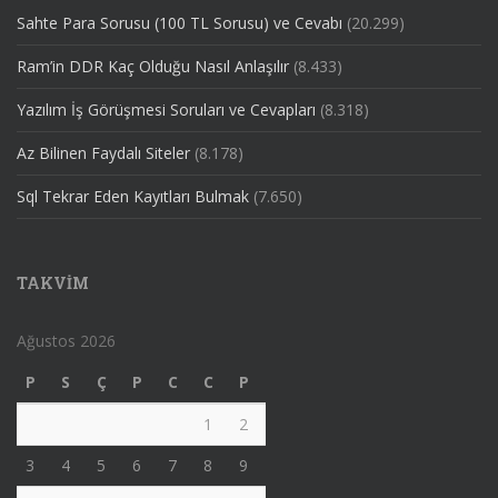
Sahte Para Sorusu (100 TL Sorusu) ve Cevabı
(20.299)
Ram’in DDR Kaç Olduğu Nasıl Anlaşılır
(8.433)
Yazılım İş Görüşmesi Soruları ve Cevapları
(8.318)
Az Bilinen Faydalı Siteler
(8.178)
Sql Tekrar Eden Kayıtları Bulmak
(7.650)
TAKVIM
Ağustos 2026
P
S
Ç
P
C
C
P
1
2
3
4
5
6
7
8
9