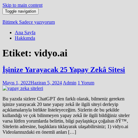
Skip to main content
Toggle navigation
Bitimek
Sadece yazıyorum
Ana Sayfa
Hakkımda
Etiket:
vidyo.ai
İşinize Yarayacak 25 Yapay Zekâ Sitesi
Mayıs 1, 2022
Haziran 5, 2024
Admin
1 Yorum
Bu yazıda sizlere ChatGPT den farklı olarak, bilmeniz gereken
işinize yarayacak 20 tane yapay zekâ ile ilgili siteyi derleyip
açıklamalarıyla birlikte listeleyeceğim. Sizlerin de bu şekilde
kullandığı ve çok bilinmeyen yapay zekâ ile ilgili bildiğiniz siteler
varsa lütfen yorumlarda belirtin, bilgi paylaştıkça çoğalsın ðŸ™‚
Sitelerin adresine, başlıklara tıklayarak ulaşabilirsiniz; 1) vidyo.ai
Videolarınızdaki en önemli anları […]