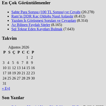
En Çok Görüntülenenler
Sahte Para Sorusu (100 TL Sorusu) ve Cevabı
(20.278)
Ram’in DDR Kaç Olduğu Nasıl Anlaşılır
(8.412)
Yazılım İş Görüşmesi Soruları ve Cevapları
(8.314)
Az Bilinen Faydalı Siteler
(8.165)
Sql Tekrar Eden Kayıtları Bulmak
(7.643)
Takvim
Ağustos 2026
P
S
Ç
P
C
C
P
1
2
3
4
5
6
7
8
9
10
11
12
13
14
15
16
17
18
19
20
21
22
23
24
25
26
27
28
29
30
31
« Eyl
Son Yazılar