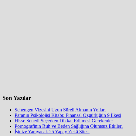
Son Yazılar
Schengen Vizesini Uzun Süreli Almanın Yolları
Paranın Psikolojisi Kitabı: Finansal Özgürlüğün 9 İlkesi
Hisse Senedi Seçerken Dikkat Edilmesi Gerekenler
Pornografinin Ruh ve Beden Sağlığına Olumsuz Etkileri
İşinize Yarayacak 25 Yapay Zekâ Sitesi