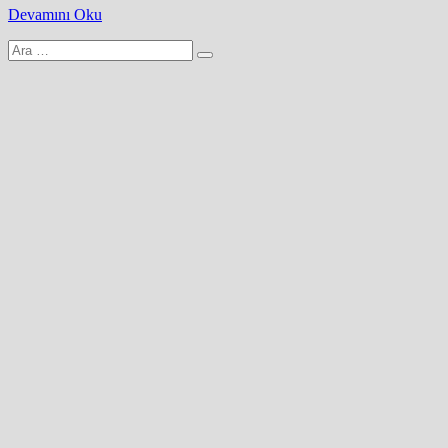
Devamını Oku
Arama
yap: