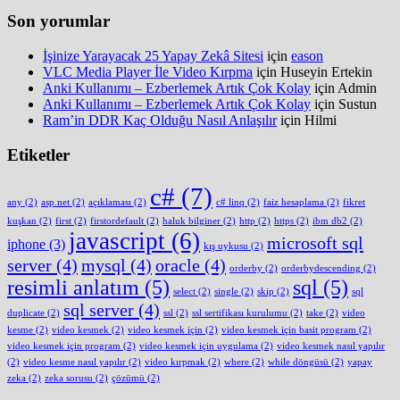
Son yorumlar
İşinize Yarayacak 25 Yapay Zekâ Sitesi
için
eason
VLC Media Player İle Video Kırpma
için
Huseyin Ertekin
Anki Kullanımı – Ezberlemek Artık Çok Kolay
için
Admin
Anki Kullanımı – Ezberlemek Artık Çok Kolay
için
Sustun
Ram’in DDR Kaç Olduğu Nasıl Anlaşılır
için
Hilmi
Etiketler
c#
(7)
any
(2)
asp.net
(2)
açıklaması
(2)
c# linq
(2)
faiz hesaplama
(2)
fikret
kuşkan
(2)
first
(2)
firstordefault
(2)
haluk bilginer
(2)
http
(2)
https
(2)
ibm db2
(2)
javascript
(6)
microsoft sql
iphone
(3)
kış uykusu
(2)
server
(4)
mysql
(4)
oracle
(4)
orderby
(2)
orderbydescending
(2)
resimli anlatım
(5)
sql
(5)
select
(2)
single
(2)
skip
(2)
sql
sql server
(4)
duplicate
(2)
ssl
(2)
ssl sertifikası kurulumu
(2)
take
(2)
video
kesme
(2)
video kesmek
(2)
video kesmek için
(2)
video kesmek için basit program
(2)
video kesmek için program
(2)
video kesmek için uygulama
(2)
video kesmek nasıl yapılır
(2)
video kesme nasıl yapılır
(2)
video kırpmak
(2)
where
(2)
while döngüsü
(2)
yapay
zeka
(2)
zeka sorusu
(2)
çözümü
(2)