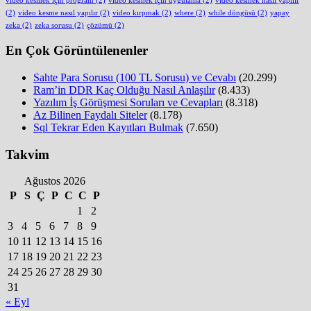
video kesmek için program
(2)
video kesmek için uygulama
(2)
video kesmek nasıl yapılır
(2)
video kesme nasıl yapılır
(2)
video kırpmak
(2)
where
(2)
while döngüsü
(2)
yapay
zeka
(2)
zeka sorusu
(2)
çözümü
(2)
En Çok Görüntülenenler
Sahte Para Sorusu (100 TL Sorusu) ve Cevabı
(20.299)
Ram’in DDR Kaç Olduğu Nasıl Anlaşılır
(8.433)
Yazılım İş Görüşmesi Soruları ve Cevapları
(8.318)
Az Bilinen Faydalı Siteler
(8.178)
Sql Tekrar Eden Kayıtları Bulmak
(7.650)
Takvim
Ağustos 2026
P
S
Ç
P
C
C
P
1
2
3
4
5
6
7
8
9
10
11
12
13
14
15
16
17
18
19
20
21
22
23
24
25
26
27
28
29
30
31
« Eyl