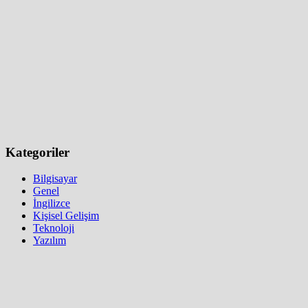
Kategoriler
Bilgisayar
Genel
İngilizce
Kişisel Gelişim
Teknoloji
Yazılım