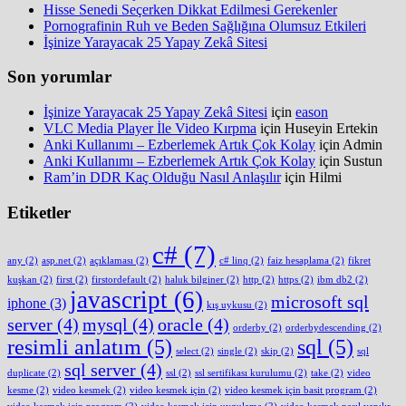
Hisse Senedi Seçerken Dikkat Edilmesi Gerekenler
Pornografinin Ruh ve Beden Sağlığına Olumsuz Etkileri
İşinize Yarayacak 25 Yapay Zekâ Sitesi
Son yorumlar
İşinize Yarayacak 25 Yapay Zekâ Sitesi
için
eason
VLC Media Player İle Video Kırpma
için
Huseyin Ertekin
Anki Kullanımı – Ezberlemek Artık Çok Kolay
için
Admin
Anki Kullanımı – Ezberlemek Artık Çok Kolay
için
Sustun
Ram’in DDR Kaç Olduğu Nasıl Anlaşılır
için
Hilmi
Etiketler
c#
(7)
any
(2)
asp.net
(2)
açıklaması
(2)
c# linq
(2)
faiz hesaplama
(2)
fikret
kuşkan
(2)
first
(2)
firstordefault
(2)
haluk bilginer
(2)
http
(2)
https
(2)
ibm db2
(2)
javascript
(6)
microsoft sql
iphone
(3)
kış uykusu
(2)
server
(4)
mysql
(4)
oracle
(4)
orderby
(2)
orderbydescending
(2)
resimli anlatım
(5)
sql
(5)
select
(2)
single
(2)
skip
(2)
sql
sql server
(4)
duplicate
(2)
ssl
(2)
ssl sertifikası kurulumu
(2)
take
(2)
video
kesme
(2)
video kesmek
(2)
video kesmek için
(2)
video kesmek için basit program
(2)