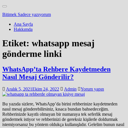
Skip
Toggle
to
navigation
Bitimek
Sadece yazıyorum
main
content
Ana Sayfa
Hakkımda
Etiket:
whatsapp mesaj
gönderme linki
WhatsApp’ta Rehbere Kaydetmeden
Nasıl Mesaj Gönderilir?
Aralık 5, 2021
Ekim 24, 2022
Admin
Yorum yapın
Bu yazıda sizlere, WhatsApp’da birini rehberinize kaydetmeden
nasıl mesaj gönderebilirsiniz, kısaca bundan bahsedeceğim.
Rehberinizde kayıtlı olmayan bir numaraya tek seferlik mesaj
göndermek istiyor ve rehberinizi de gereksiz kişilerle doldurmak
istemiyorsanız bu yöntem oldukça kullanışlıdır. Gelelim bunun nasıl