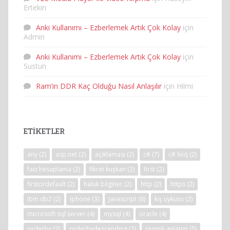
Ertekin
Anki Kullanımı – Ezberlemek Artık Çok Kolay
için
Admin
Anki Kullanımı – Ezberlemek Artık Çok Kolay
için
Sustun
Ram’in DDR Kaç Olduğu Nasıl Anlaşılır
için
Hilmi
ETIKETLER
any
(2)
asp.net
(2)
açıklaması
(2)
c#
(7)
c# linq
(2)
faiz hesaplama
(2)
fikret kuşkan
(2)
first
(2)
firstordefault
(2)
haluk bilginer
(2)
http
(2)
https
(2)
ibm db2
(2)
iphone
(3)
javascript
(6)
kış uykusu
(2)
microsoft sql server
(4)
mysql
(4)
oracle
(4)
orderby
(2)
orderbydescending
(2)
resimli anlatım
(5)