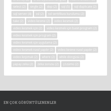
select
(2)
single
(2)
skip
(2)
sql
(5)
sql duplicate
(2)
sql server
(4)
ssl
(2)
ssl sertifikası kurulumu
(2)
take
(2)
video kesme
(2)
video kesmek
(2)
video kesmek için
(2)
video kesmek için basit program
(2)
video kesmek için program
(2)
video kesmek için uygulama
(2)
video kesmek nasıl yapılır
(2)
video kesme nasıl yapılır
(2)
video kırpmak
(2)
where
(2)
while döngüsü
(2)
yapay zeka
(2)
zeka sorusu
(2)
çözümü
(2)
EN ÇOK GÖRÜNTÜLENENLER