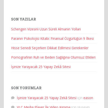
SON YAZILAR
Schengen Vizesini Uzun Süreli Almanın Yolları
Paranın Psikolojisi Kitabı: Finansal Özgürlüğün 9 İlkesi
Hisse Senedi Seçerken Dikkat Edilmesi Gerekenler
Pornografinin Ruh ve Beden Sağlığına Olumsuz Etkileri
İşinize Yarayacak 25 Yapay Zekâ Sitesi
SON YORUMLAR
İşinize Yarayacak 25 Yapay Zekâ Sitesi
için
eason
VLC Media Player İle Video Kırpma
için
Huseyin