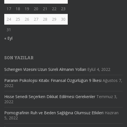
17
18
19
20
21
22
23
24
25
26
27
28
29
30
31
« Eyl
SON YAZILAR
Schengen Vizesini Uzun Süreli Almanın Yolları
Eylül 4, 2022
Paranın Psikolojisi Kitabı: Finansal Özgürlüğün 9 İlkesi
Ağustos 7,
2022
Hisse Senedi Seçerken Dikkat Edilmesi Gerekenler
Temmuz 3,
2022
Pornografinin Ruh ve Beden Sağlığına Olumsuz Etkileri
Haziran
5, 2022