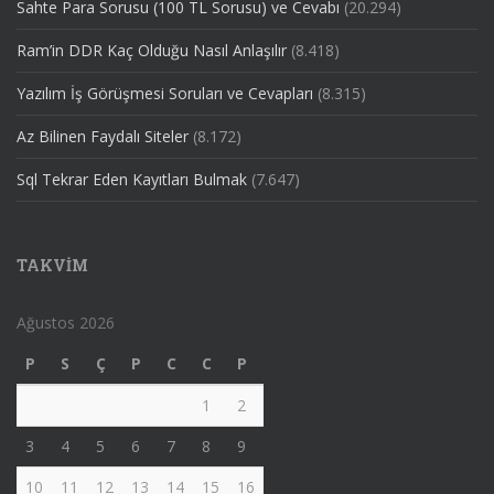
Sahte Para Sorusu (100 TL Sorusu) ve Cevabı
(20.294)
Ram’in DDR Kaç Olduğu Nasıl Anlaşılır
(8.418)
Yazılım İş Görüşmesi Soruları ve Cevapları
(8.315)
Az Bilinen Faydalı Siteler
(8.172)
Sql Tekrar Eden Kayıtları Bulmak
(7.647)
TAKVIM
Ağustos 2026
P
S
Ç
P
C
C
P
1
2
3
4
5
6
7
8
9
10
11
12
13
14
15
16