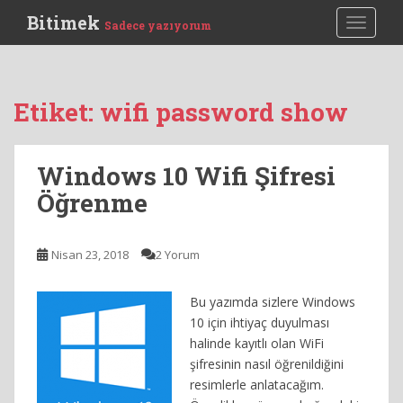
S
Bitimek
TOGGLE
Sadece yazıyorum
k
i
p
t
Etiket:
wifi password show
o
m
a
Windows 10 Wifi Şifresi
i
Öğrenme
n
c
o
Nisan 23, 2018
2 Yorum
n
t
e
Bu yazımda sizlere Windows
n
10 için ihtiyaç duyulması
t
halinde kayıtlı olan WiFi
şifresinin nasıl öğrenildiğini
resimlerle anlatacağım.