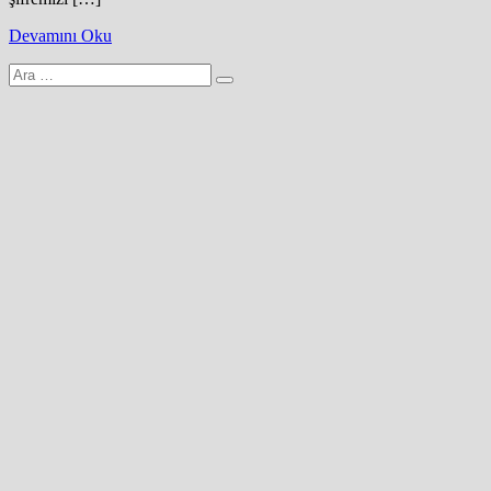
Devamını Oku
Arama
yap: