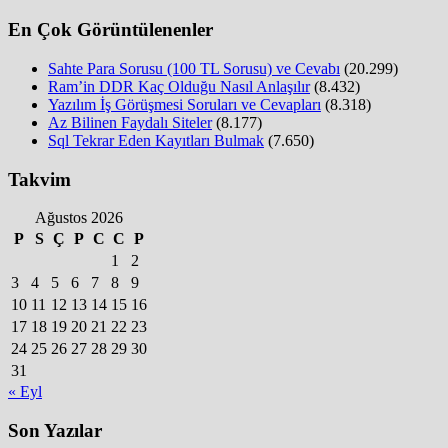
En Çok Görüntülenenler
Sahte Para Sorusu (100 TL Sorusu) ve Cevabı
(20.299)
Ram’in DDR Kaç Olduğu Nasıl Anlaşılır
(8.432)
Yazılım İş Görüşmesi Soruları ve Cevapları
(8.318)
Az Bilinen Faydalı Siteler
(8.177)
Sql Tekrar Eden Kayıtları Bulmak
(7.650)
Takvim
Ağustos 2026
P
S
Ç
P
C
C
P
1
2
3
4
5
6
7
8
9
10
11
12
13
14
15
16
17
18
19
20
21
22
23
24
25
26
27
28
29
30
31
« Eyl
Son Yazılar