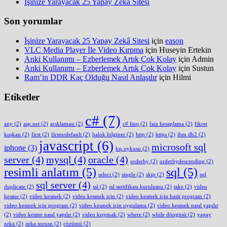
İşinize Yarayacak 25 Yapay Zekâ Sitesi
Son yorumlar
İşinize Yarayacak 25 Yapay Zekâ Sitesi
için
eason
VLC Media Player İle Video Kırpma
için
Huseyin Ertekin
Anki Kullanımı – Ezberlemek Artık Çok Kolay
için
Admin
Anki Kullanımı – Ezberlemek Artık Çok Kolay
için
Sustun
Ram’in DDR Kaç Olduğu Nasıl Anlaşılır
için
Hilmi
Etiketler
c#
(7)
any
(2)
asp.net
(2)
açıklaması
(2)
c# linq
(2)
faiz hesaplama
(2)
fikret
kuşkan
(2)
first
(2)
firstordefault
(2)
haluk bilginer
(2)
http
(2)
https
(2)
ibm db2
(2)
javascript
(6)
microsoft sql
iphone
(3)
kış uykusu
(2)
server
(4)
mysql
(4)
oracle
(4)
orderby
(2)
orderbydescending
(2)
resimli anlatım
(5)
sql
(5)
select
(2)
single
(2)
skip
(2)
sql
sql server
(4)
duplicate
(2)
ssl
(2)
ssl sertifikası kurulumu
(2)
take
(2)
video
kesme
(2)
video kesmek
(2)
video kesmek için
(2)
video kesmek için basit program
(2)
video kesmek için program
(2)
video kesmek için uygulama
(2)
video kesmek nasıl yapılır
(2)
video kesme nasıl yapılır
(2)
video kırpmak
(2)
where
(2)
while döngüsü
(2)
yapay
zeka
(2)
zeka sorusu
(2)
çözümü
(2)