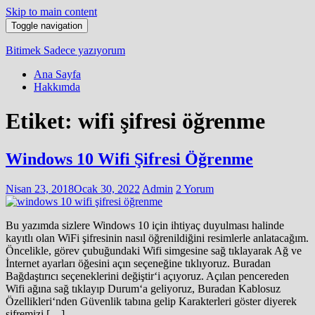
Skip to main content
Toggle navigation
Bitimek
Sadece yazıyorum
Ana Sayfa
Hakkımda
Etiket:
wifi şifresi öğrenme
Windows 10 Wifi Şifresi Öğrenme
Nisan 23, 2018
Ocak 30, 2022
Admin
2 Yorum
Bu yazımda sizlere Windows 10 için ihtiyaç duyulması halinde
kayıtlı olan WiFi şifresinin nasıl öğrenildiğini resimlerle anlatacağım.
Öncelikle, görev çubuğundaki Wifi simgesine sağ tıklayarak Ağ ve
İnternet ayarları öğesini açın seçeneğine tıklıyoruz. Buradan
Bağdaştırıcı seçeneklerini değiştir‘i açıyoruz. Açılan pencereden
Wifi ağına sağ tıklayıp Durum‘a geliyoruz, Buradan Kablosuz
Özellikleri‘nden Güvenlik tabına gelip Karakterleri göster diyerek
şifremizi […]