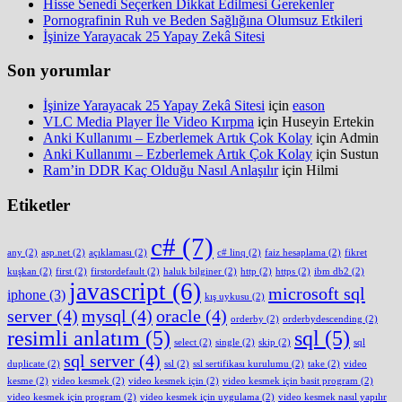
Hisse Senedi Seçerken Dikkat Edilmesi Gerekenler
Pornografinin Ruh ve Beden Sağlığına Olumsuz Etkileri
İşinize Yarayacak 25 Yapay Zekâ Sitesi
Son yorumlar
İşinize Yarayacak 25 Yapay Zekâ Sitesi
için
eason
VLC Media Player İle Video Kırpma
için
Huseyin Ertekin
Anki Kullanımı – Ezberlemek Artık Çok Kolay
için
Admin
Anki Kullanımı – Ezberlemek Artık Çok Kolay
için
Sustun
Ram’in DDR Kaç Olduğu Nasıl Anlaşılır
için
Hilmi
Etiketler
c#
(7)
any
(2)
asp.net
(2)
açıklaması
(2)
c# linq
(2)
faiz hesaplama
(2)
fikret
kuşkan
(2)
first
(2)
firstordefault
(2)
haluk bilginer
(2)
http
(2)
https
(2)
ibm db2
(2)
javascript
(6)
microsoft sql
iphone
(3)
kış uykusu
(2)
server
(4)
mysql
(4)
oracle
(4)
orderby
(2)
orderbydescending
(2)
resimli anlatım
(5)
sql
(5)
select
(2)
single
(2)
skip
(2)
sql
sql server
(4)
duplicate
(2)
ssl
(2)
ssl sertifikası kurulumu
(2)
take
(2)
video
kesme
(2)
video kesmek
(2)
video kesmek için
(2)
video kesmek için basit program
(2)
video kesmek için program
(2)
video kesmek için uygulama
(2)
video kesmek nasıl yapılır