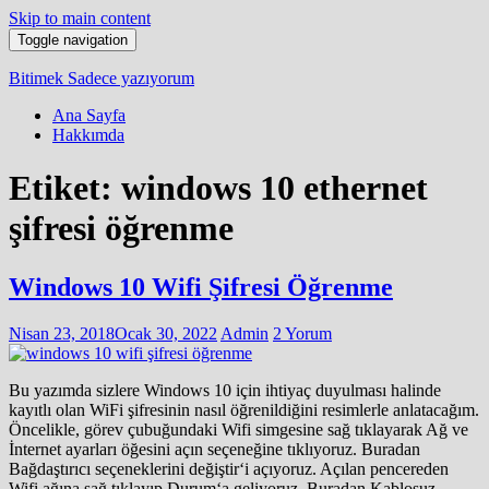
Skip to main content
Toggle navigation
Bitimek
Sadece yazıyorum
Ana Sayfa
Hakkımda
Etiket:
windows 10 ethernet
şifresi öğrenme
Windows 10 Wifi Şifresi Öğrenme
Nisan 23, 2018
Ocak 30, 2022
Admin
2 Yorum
Bu yazımda sizlere Windows 10 için ihtiyaç duyulması halinde
kayıtlı olan WiFi şifresinin nasıl öğrenildiğini resimlerle anlatacağım.
Öncelikle, görev çubuğundaki Wifi simgesine sağ tıklayarak Ağ ve
İnternet ayarları öğesini açın seçeneğine tıklıyoruz. Buradan
Bağdaştırıcı seçeneklerini değiştir‘i açıyoruz. Açılan pencereden
Wifi ağına sağ tıklayıp Durum‘a geliyoruz, Buradan Kablosuz