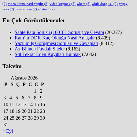
(2)
video kesme nasıl yapılır
(2)
video kırpmak
(2)
where
(2)
while döngüsü
(2)
yapay
zeka
(2)
zeka sorusu
(2)
çözümü
(2)
En Çok Görüntülenenler
Sahte Para Sorusu (100 TL Sorusu) ve Cevabı
(20.277)
Ram’in DDR Kaç Olduğu Nasıl Anlaşılır
(8.409)
Yazılım İş Görüşmesi Soruları ve Cevapları
(8.312)
Az Bilinen Faydalı Siteler
(8.163)
Sql Tekrar Eden Kayıtları Bulmak
(7.642)
Takvim
Ağustos 2026
P
S
Ç
P
C
C
P
1
2
3
4
5
6
7
8
9
10
11
12
13
14
15
16
17
18
19
20
21
22
23
24
25
26
27
28
29
30
31
« Eyl