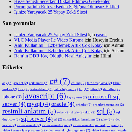
Hisse Senedi Seçerken Dikkat Edilmesi Gerekenler
Pornografinin Ruh ve Beden Sağlığına Olumsuz Etkileri
İşinize Yarayacak 25 Yapay Zekâ Sitesi
Son yorumlar
İşinize Yarayacak 25 Yapay Zekâ Sitesi
için
eason
VLC Media Player İle Video Kırpma
için
Huseyin Ertekin
Anki Kullanımı – Ezberlemek Artık Çok Kolay
için
Admin
Anki Kullanımı – Ezberlemek Artık Çok Kolay
için
Sustun
Ram’in DDR Kaç Olduğu Nasıl Anlaşılır
için
Hilmi
Etiketler
c#
(7)
any
(2)
asp.net
(2)
açıklaması
(2)
c# linq
(2)
faiz hesaplama
(2)
fikret
kuşkan
(2)
first
(2)
firstordefault
(2)
haluk bilginer
(2)
http
(2)
https
(2)
ibm db2
(2)
javascript
(6)
microsoft sql
iphone
(3)
kış uykusu
(2)
server
(4)
mysql
(4)
oracle
(4)
orderby
(2)
orderbydescending
(2)
resimli anlatım
(5)
sql
(5)
select
(2)
single
(2)
skip
(2)
sql
sql server
(4)
duplicate
(2)
ssl
(2)
ssl sertifikası kurulumu
(2)
take
(2)
video
kesme
(2)
video kesmek
(2)
video kesmek için
(2)
video kesmek için basit program
(2)
video kesmek için program
(2)
video kesmek için uygulama
(2)
video kesmek nasıl yapılır