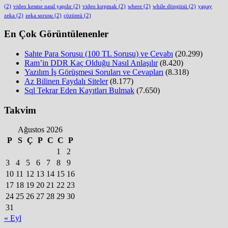
(2)
video kesme nasıl yapılır
(2)
video kırpmak
(2)
where
(2)
while döngüsü
(2)
yapay
zeka
(2)
zeka sorusu
(2)
çözümü
(2)
En Çok Görüntülenenler
Sahte Para Sorusu (100 TL Sorusu) ve Cevabı
(20.299)
Ram’in DDR Kaç Olduğu Nasıl Anlaşılır
(8.420)
Yazılım İş Görüşmesi Soruları ve Cevapları
(8.318)
Az Bilinen Faydalı Siteler
(8.177)
Sql Tekrar Eden Kayıtları Bulmak
(7.650)
Takvim
Ağustos 2026
P
S
Ç
P
C
C
P
1
2
3
4
5
6
7
8
9
10
11
12
13
14
15
16
17
18
19
20
21
22
23
24
25
26
27
28
29
30
31
« Eyl