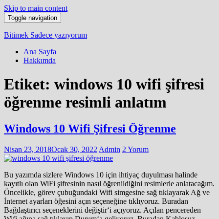
Skip to main content
Toggle navigation
Bitimek
Sadece yazıyorum
Ana Sayfa
Hakkımda
Etiket:
windows 10 wifi şifresi
öğrenme resimli anlatım
Windows 10 Wifi Şifresi Öğrenme
Nisan 23, 2018
Ocak 30, 2022
Admin
2 Yorum
Bu yazımda sizlere Windows 10 için ihtiyaç duyulması halinde
kayıtlı olan WiFi şifresinin nasıl öğrenildiğini resimlerle anlatacağım.
Öncelikle, görev çubuğundaki Wifi simgesine sağ tıklayarak Ağ ve
İnternet ayarları öğesini açın seçeneğine tıklıyoruz. Buradan
Bağdaştırıcı seçeneklerini değiştir‘i açıyoruz. Açılan pencereden
Wifi ağına sağ tıklayıp Durum‘a geliyoruz, Buradan Kablosuz