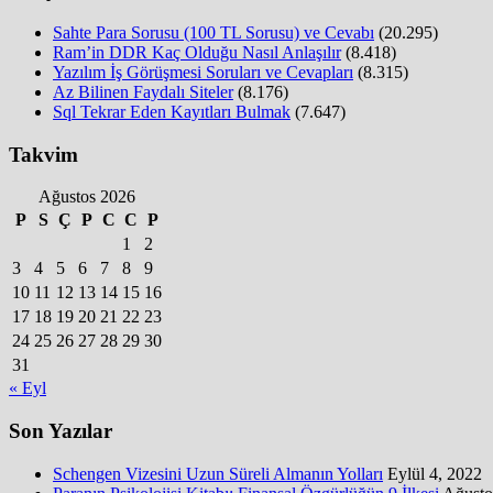
Sahte Para Sorusu (100 TL Sorusu) ve Cevabı
(20.295)
Ram’in DDR Kaç Olduğu Nasıl Anlaşılır
(8.418)
Yazılım İş Görüşmesi Soruları ve Cevapları
(8.315)
Az Bilinen Faydalı Siteler
(8.176)
Sql Tekrar Eden Kayıtları Bulmak
(7.647)
Takvim
Ağustos 2026
P
S
Ç
P
C
C
P
1
2
3
4
5
6
7
8
9
10
11
12
13
14
15
16
17
18
19
20
21
22
23
24
25
26
27
28
29
30
31
« Eyl
Son Yazılar
Schengen Vizesini Uzun Süreli Almanın Yolları
Eylül 4, 2022