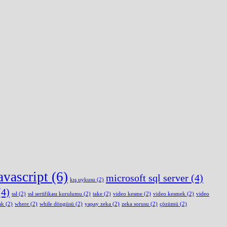
avascript
(6)
microsoft sql server
(4)
kış uykusu
(2)
4)
ssl
(2)
ssl sertifikası kurulumu
(2)
take
(2)
video kesme
(2)
video kesmek
(2)
video
ak
(2)
where
(2)
while döngüsü
(2)
yapay zeka
(2)
zeka sorusu
(2)
çözümü
(2)