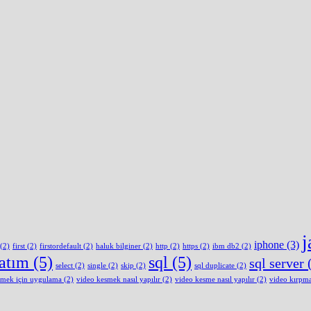
j
iphone
(3)
(2)
first
(2)
firstordefault
(2)
haluk bilginer
(2)
http
(2)
https
(2)
ibm db2
(2)
latım
(5)
sql
(5)
sql server
(
select
(2)
single
(2)
skip
(2)
sql duplicate
(2)
smek için uygulama
(2)
video kesmek nasıl yapılır
(2)
video kesme nasıl yapılır
(2)
video kırpm