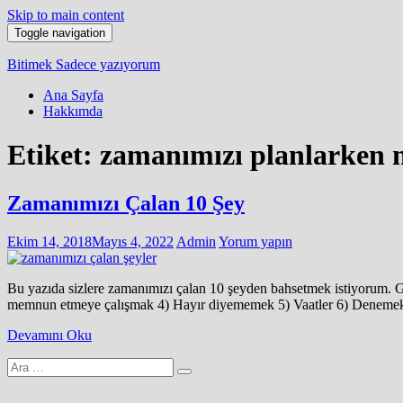
Skip to main content
Toggle navigation
Bitimek
Sadece yazıyorum
Ana Sayfa
Hakkımda
Etiket:
zamanımızı planlarken n
Zamanımızı Çalan 10 Şey
Ekim 14, 2018
Mayıs 4, 2022
Admin
Yorum yapın
Bu yazıda sizlere zamanımızı çalan 10 şeyden bahsetmek istiyorum. Ge
memnun etmeye çalışmak 4) Hayır diyememek 5) Vaatler 6) Denemekt
Devamını Oku
Arama
yap: