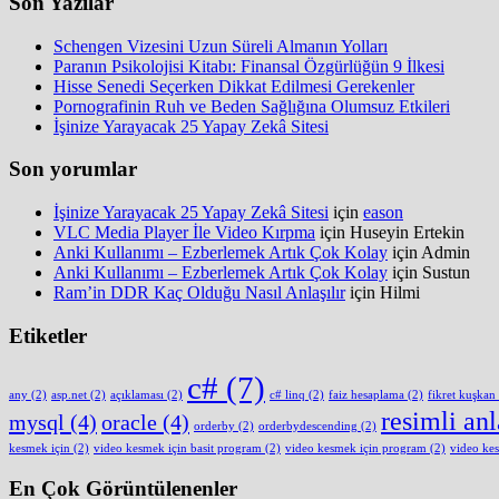
Son Yazılar
Schengen Vizesini Uzun Süreli Almanın Yolları
Paranın Psikolojisi Kitabı: Finansal Özgürlüğün 9 İlkesi
Hisse Senedi Seçerken Dikkat Edilmesi Gerekenler
Pornografinin Ruh ve Beden Sağlığına Olumsuz Etkileri
İşinize Yarayacak 25 Yapay Zekâ Sitesi
Son yorumlar
İşinize Yarayacak 25 Yapay Zekâ Sitesi
için
eason
VLC Media Player İle Video Kırpma
için
Huseyin Ertekin
Anki Kullanımı – Ezberlemek Artık Çok Kolay
için
Admin
Anki Kullanımı – Ezberlemek Artık Çok Kolay
için
Sustun
Ram’in DDR Kaç Olduğu Nasıl Anlaşılır
için
Hilmi
Etiketler
c#
(7)
any
(2)
asp.net
(2)
açıklaması
(2)
c# linq
(2)
faiz hesaplama
(2)
fikret kuşkan
resimli an
mysql
(4)
oracle
(4)
orderby
(2)
orderbydescending
(2)
kesmek için
(2)
video kesmek için basit program
(2)
video kesmek için program
(2)
video ke
En Çok Görüntülenenler