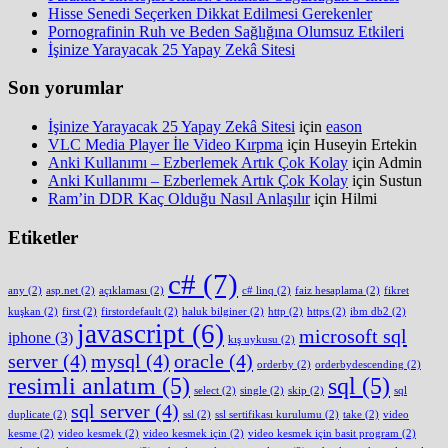
Hisse Senedi Seçerken Dikkat Edilmesi Gerekenler
Pornografinin Ruh ve Beden Sağlığına Olumsuz Etkileri
İşinize Yarayacak 25 Yapay Zekâ Sitesi
Son yorumlar
İşinize Yarayacak 25 Yapay Zekâ Sitesi
için
eason
VLC Media Player İle Video Kırpma
için
Huseyin Ertekin
Anki Kullanımı – Ezberlemek Artık Çok Kolay
için
Admin
Anki Kullanımı – Ezberlemek Artık Çok Kolay
için
Sustun
Ram’in DDR Kaç Olduğu Nasıl Anlaşılır
için
Hilmi
Etiketler
c#
(7)
any
(2)
asp.net
(2)
açıklaması
(2)
c# linq
(2)
faiz hesaplama
(2)
fikret
kuşkan
(2)
first
(2)
firstordefault
(2)
haluk bilginer
(2)
http
(2)
https
(2)
ibm db2
(2)
javascript
(6)
microsoft sql
iphone
(3)
kış uykusu
(2)
server
(4)
mysql
(4)
oracle
(4)
orderby
(2)
orderbydescending
(2)
resimli anlatım
(5)
sql
(5)
select
(2)
single
(2)
skip
(2)
sql
sql server
(4)
duplicate
(2)
ssl
(2)
ssl sertifikası kurulumu
(2)
take
(2)
video
kesme
(2)
video kesmek
(2)
video kesmek için
(2)
video kesmek için basit program
(2)