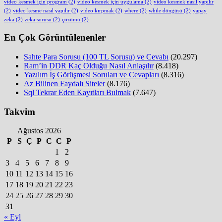
video kesmek için program
(2)
video kesmek için uygulama
(2)
video kesmek nasıl yapılır
(2)
video kesme nasıl yapılır
(2)
video kırpmak
(2)
where
(2)
while döngüsü
(2)
yapay
zeka
(2)
zeka sorusu
(2)
çözümü
(2)
En Çok Görüntülenenler
Sahte Para Sorusu (100 TL Sorusu) ve Cevabı
(20.297)
Ram’in DDR Kaç Olduğu Nasıl Anlaşılır
(8.418)
Yazılım İş Görüşmesi Soruları ve Cevapları
(8.316)
Az Bilinen Faydalı Siteler
(8.176)
Sql Tekrar Eden Kayıtları Bulmak
(7.647)
Takvim
Ağustos 2026
P
S
Ç
P
C
C
P
1
2
3
4
5
6
7
8
9
10
11
12
13
14
15
16
17
18
19
20
21
22
23
24
25
26
27
28
29
30
31
« Eyl