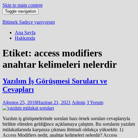
Skip to main content
Toggle navigation
Bitimek
Sadece yazıyorum
Ana Sayfa
Hakkımda
Etiket:
access modifiers
anahtar kelimeleri nelerdir
Yazılım İş Görüşmesi Soruları ve
Cevapları
Ağustos 25, 2018
Haziran 21, 2021
Admin
3 Yorum
Yazılım iş görüşmelerinde sorulan bazı örnek soruları cevaplarıyla
birlikte elimden geldiğince açıklamaya çalıştım. Bu soruların yazılım
mülakatlarında karşınıza çıkması ihtimali oldukça yüksektir. 1)
Access Modifiers nedir, anahtar kelimeleri nelerdir? Access