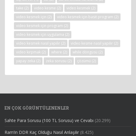
take
(2)
video kesme
(2)
video kesmek
(2)
video kesmek için
(2)
video kesmek için basit program
(2)
video kesmek için program
(2)
video kesmek için uygulama
(2)
video kesmek nasıl yapılır
(2)
video kesme nasıl yapılır
(2)
video kırpmak
(2)
where
(2)
while döngüsü
(2)
yapay zeka
(2)
zeka sorusu
(2)
çözümü
(2)
EN ÇOK GÖRÜNTÜLENENLER
Sahte Para Sorusu (100 TL Sorusu) ve Cevabı
(20.299)
Ram’in DDR Kaç Olduğu Nasıl Anlaşılır
(8.425)