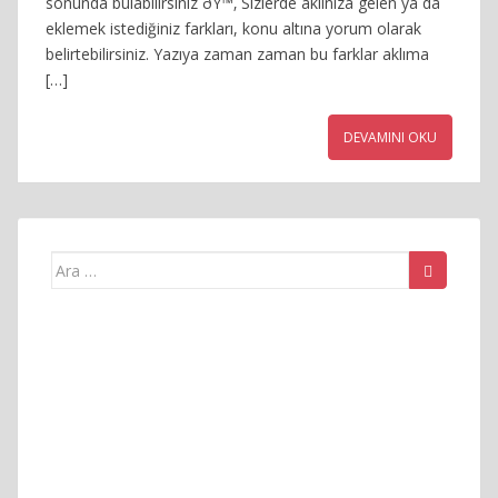
sonunda bulabilirsiniz ðŸ™‚ Sizlerde aklınıza gelen ya da
eklemek istediğiniz farkları, konu altına yorum olarak
belirtebilirsiniz. Yazıya zaman zaman bu farklar aklıma
[…]
DEVAMINI OKU
Arama
yap: