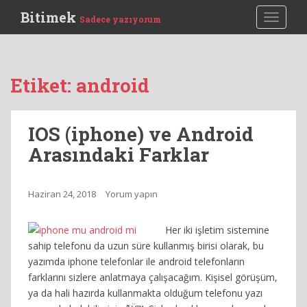
S
Bitimek
TOGGLE
Sadece yazıyorum
k
i
p
t
Etiket:
android
o
m
a
IOS (iphone) ve Android
i
Arasındaki Farklar
n
c
o
Haziran 24, 2018
Yorum yapın
n
t
e
Her iki işletim sistemine
n
sahip telefonu da uzun süre kullanmış birisi olarak, bu
t
yazımda iphone telefonlar ile android telefonların
farklarını sizlere anlatmaya çalışacağım. Kişisel görüşüm,
ya da hali hazırda kullanmakta olduğum telefonu yazı