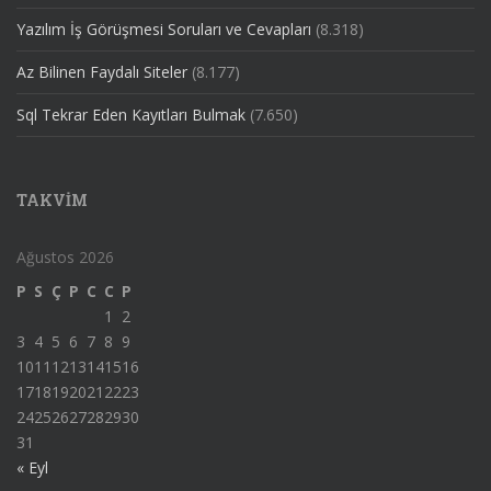
Yazılım İş Görüşmesi Soruları ve Cevapları
(8.318)
Az Bilinen Faydalı Siteler
(8.177)
Sql Tekrar Eden Kayıtları Bulmak
(7.650)
TAKVIM
Ağustos 2026
P
S
Ç
P
C
C
P
1
2
3
4
5
6
7
8
9
10
11
12
13
14
15
16
17
18
19
20
21
22
23
24
25
26
27
28
29
30
31
« Eyl