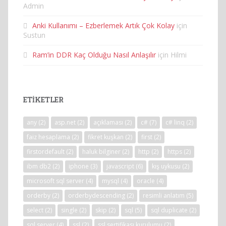
Admin
Anki Kullanımı – Ezberlemek Artık Çok Kolay
için
Sustun
Ram’in DDR Kaç Olduğu Nasıl Anlaşılır
için
Hilmi
ETIKETLER
any
(2)
asp.net
(2)
açıklaması
(2)
c#
(7)
c# linq
(2)
faiz hesaplama
(2)
fikret kuşkan
(2)
first
(2)
firstordefault
(2)
haluk bilginer
(2)
http
(2)
https
(2)
ibm db2
(2)
iphone
(3)
javascript
(6)
kış uykusu
(2)
microsoft sql server
(4)
mysql
(4)
oracle
(4)
orderby
(2)
orderbydescending
(2)
resimli anlatım
(5)
select
(2)
single
(2)
skip
(2)
sql
(5)
sql duplicate
(2)
sql server
(4)
ssl
(2)
ssl sertifikası kurulumu
(2)