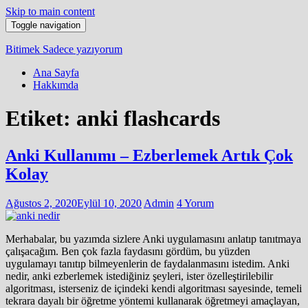
Skip to main content
Toggle navigation
Bitimek
Sadece yazıyorum
Ana Sayfa
Hakkımda
Etiket:
anki flashcards
Anki Kullanımı – Ezberlemek Artık Çok
Kolay
Ağustos 2, 2020
Eylül 10, 2020
Admin
4 Yorum
Merhabalar, bu yazımda sizlere Anki uygulamasını anlatıp tanıtmaya
çalışacağım. Ben çok fazla faydasını gördüm, bu yüzden
uygulamayı tanıtıp bilmeyenlerin de faydalanmasını istedim. Anki
nedir, anki ezberlemek istediğiniz şeyleri, ister özelleştirilebilir
algoritması, isterseniz de içindeki kendi algoritması sayesinde, temeli
tekrara dayalı bir öğretme yöntemi kullanarak öğretmeyi amaçlayan,