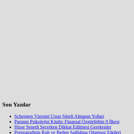
Son Yazılar
Schengen Vizesini Uzun Süreli Almanın Yolları
Paranın Psikolojisi Kitabı: Finansal Özgürlüğün 9 İlkesi
Hisse Senedi Seçerken Dikkat Edilmesi Gerekenler
Pornografinin Ruh ve Beden Sağlığına Olumsuz Etkileri