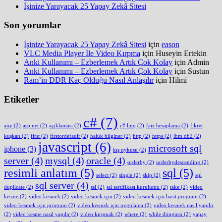
İşinize Yarayacak 25 Yapay Zekâ Sitesi
Son yorumlar
İşinize Yarayacak 25 Yapay Zekâ Sitesi
için
eason
VLC Media Player İle Video Kırpma
için
Huseyin Ertekin
Anki Kullanımı – Ezberlemek Artık Çok Kolay
için
Admin
Anki Kullanımı – Ezberlemek Artık Çok Kolay
için
Sustun
Ram’in DDR Kaç Olduğu Nasıl Anlaşılır
için
Hilmi
Etiketler
c#
(7)
any
(2)
asp.net
(2)
açıklaması
(2)
c# linq
(2)
faiz hesaplama
(2)
fikret
kuşkan
(2)
first
(2)
firstordefault
(2)
haluk bilginer
(2)
http
(2)
https
(2)
ibm db2
(2)
javascript
(6)
microsoft sql
iphone
(3)
kış uykusu
(2)
server
(4)
mysql
(4)
oracle
(4)
orderby
(2)
orderbydescending
(2)
resimli anlatım
(5)
sql
(5)
select
(2)
single
(2)
skip
(2)
sql
sql server
(4)
duplicate
(2)
ssl
(2)
ssl sertifikası kurulumu
(2)
take
(2)
video
kesme
(2)
video kesmek
(2)
video kesmek için
(2)
video kesmek için basit program
(2)
video kesmek için program
(2)
video kesmek için uygulama
(2)
video kesmek nasıl yapılır
(2)
video kesme nasıl yapılır
(2)
video kırpmak
(2)
where
(2)
while döngüsü
(2)
yapay