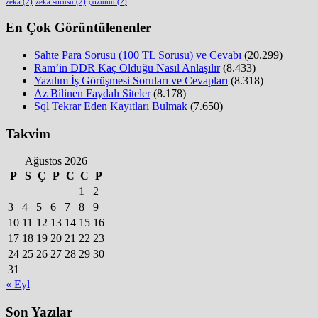
zeka
(2)
zeka sorusu
(2)
çözümü
(2)
En Çok Görüntülenenler
Sahte Para Sorusu (100 TL Sorusu) ve Cevabı
(20.299)
Ram’in DDR Kaç Olduğu Nasıl Anlaşılır
(8.433)
Yazılım İş Görüşmesi Soruları ve Cevapları
(8.318)
Az Bilinen Faydalı Siteler
(8.178)
Sql Tekrar Eden Kayıtları Bulmak
(7.650)
Takvim
Ağustos 2026
P
S
Ç
P
C
C
P
1
2
3
4
5
6
7
8
9
10
11
12
13
14
15
16
17
18
19
20
21
22
23
24
25
26
27
28
29
30
31
« Eyl
Son Yazılar