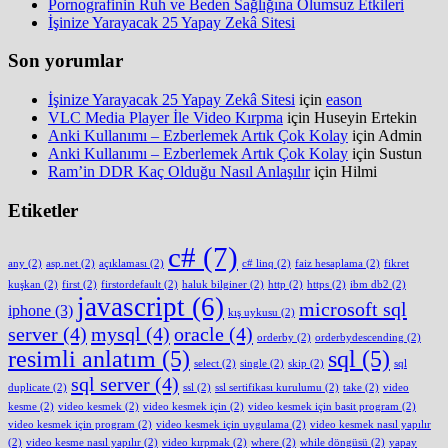
Pornografinin Ruh ve Beden Sağlığına Olumsuz Etkileri
İşinize Yarayacak 25 Yapay Zekâ Sitesi
Son yorumlar
İşinize Yarayacak 25 Yapay Zekâ Sitesi
için
eason
VLC Media Player İle Video Kırpma
için
Huseyin Ertekin
Anki Kullanımı – Ezberlemek Artık Çok Kolay
için
Admin
Anki Kullanımı – Ezberlemek Artık Çok Kolay
için
Sustun
Ram’in DDR Kaç Olduğu Nasıl Anlaşılır
için
Hilmi
Etiketler
c#
(7)
any
(2)
asp.net
(2)
açıklaması
(2)
c# linq
(2)
faiz hesaplama
(2)
fikret
kuşkan
(2)
first
(2)
firstordefault
(2)
haluk bilginer
(2)
http
(2)
https
(2)
ibm db2
(2)
javascript
(6)
microsoft sql
iphone
(3)
kış uykusu
(2)
server
(4)
mysql
(4)
oracle
(4)
orderby
(2)
orderbydescending
(2)
resimli anlatım
(5)
sql
(5)
select
(2)
single
(2)
skip
(2)
sql
sql server
(4)
duplicate
(2)
ssl
(2)
ssl sertifikası kurulumu
(2)
take
(2)
video
kesme
(2)
video kesmek
(2)
video kesmek için
(2)
video kesmek için basit program
(2)
video kesmek için program
(2)
video kesmek için uygulama
(2)
video kesmek nasıl yapılır
(2)
video kesme nasıl yapılır
(2)
video kırpmak
(2)
where
(2)
while döngüsü
(2)
yapay