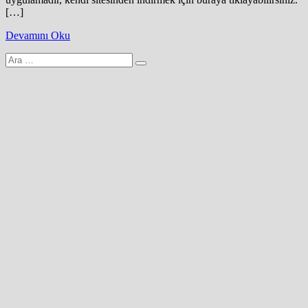
[…]
Devamını Oku
Arama
yap: