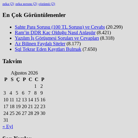
zeka
(2)
zeka sorusu
(2)
çözümü
(2)
En Çok Görüntülenenler
Sahte Para Sorusu (100 TL Sorusu) ve Cevabı
(20.299)
Ram’in DDR Kaç Olduğu Nasıl Anlaşılır
(8.421)
Yazılım İş Görüşmesi Soruları ve Cevapları
(8.318)
Az Bilinen Faydalı Siteler
(8.177)
Sql Tekrar Eden Kayıtları Bulmak
(7.650)
Takvim
Ağustos 2026
P
S
Ç
P
C
C
P
1
2
3
4
5
6
7
8
9
10
11
12
13
14
15
16
17
18
19
20
21
22
23
24
25
26
27
28
29
30
31
« Eyl