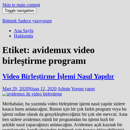
Skip to main content
Toggle navigation
Bitimek
Sadece yazıyorum
Ana Sayfa
Hakkımda
Etiket:
avidemux video
birleştirme programı
Video Birleştirme İşlemi Nasıl Yapılır
Mart 29, 2020
Nisan 12, 2020
Admin
Yorum yapın
Merhabalar, bu yazımda video birleştirme işlemi nasıl yapılır sizlere
kısaca bunu anlatacağım. Bunun için bir çok farklı program veya bu
işlemi online olarak da gerçekleştireceğiniz bir çok site mevcut. Ama
ben sizlere avidemux isimli bir programdan bu işlemi hızlı bir
şekilde nasıl yapacağınızı anlatacağım. Avidemux açık kaynak bir
uygulamadır, kendi sitesinden indirmek için buraya tıklayabilirsiniz.