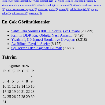
kesme
(2)
video kesmek
(2)
video kesmek için
(2)
video kesmek için basit program
(2)
video kesmek için program
(2)
video kesmek için uygulama
(2)
video kesmek nasıl yapılır
(2)
video kesme nasıl yapılır
(2)
video kırpmak
(2)
where
(2)
while döngüsü
(2)
yapay
zeka
(2)
zeka sorusu
(2)
çözümü
(2)
En Çok Görüntülenenler
Sahte Para Sorusu (100 TL Sorusu) ve Cevabı
(20.299)
Ram’in DDR Kaç Olduğu Nasıl Anlaşılır
(8.420)
Yazılım İş Görüşmesi Soruları ve Cevapları
(8.318)
Az Bilinen Faydalı Siteler
(8.177)
Sql Tekrar Eden Kayıtları Bulmak
(7.650)
Takvim
Ağustos 2026
P
S
Ç
P
C
C
P
1
2
3
4
5
6
7
8
9
10
11
12
13
14
15
16
17
18
19
20
21
22
23
24
25
26
27
28
29
30
31