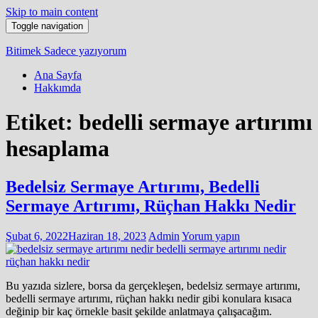
Skip to main content
Toggle navigation
Bitimek
Sadece yazıyorum
Ana Sayfa
Hakkımda
Etiket:
bedelli sermaye artırımı
hesaplama
Bedelsiz Sermaye Artırımı, Bedelli
Sermaye Artırımı, Rüçhan Hakkı Nedir
Şubat 6, 2022
Haziran 18, 2023
Admin
Yorum yapın
Bu yazıda sizlere, borsa da gerçekleşen, bedelsiz sermaye artırımı,
bedelli sermaye artırımı, rüçhan hakkı nedir gibi konulara kısaca
değinip bir kaç örnekle basit şekilde anlatmaya çalışacağım.