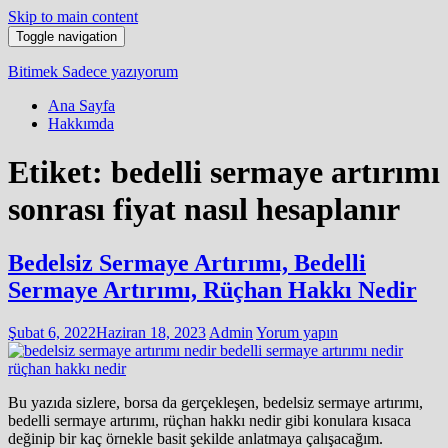
Skip to main content
Toggle navigation
Bitimek
Sadece yazıyorum
Ana Sayfa
Hakkımda
Etiket:
bedelli sermaye artırımı
sonrası fiyat nasıl hesaplanır
Bedelsiz Sermaye Artırımı, Bedelli
Sermaye Artırımı, Rüçhan Hakkı Nedir
Şubat 6, 2022
Haziran 18, 2023
Admin
Yorum yapın
Bu yazıda sizlere, borsa da gerçekleşen, bedelsiz sermaye artırımı,
bedelli sermaye artırımı, rüçhan hakkı nedir gibi konulara kısaca
değinip bir kaç örnekle basit şekilde anlatmaya çalışacağım.