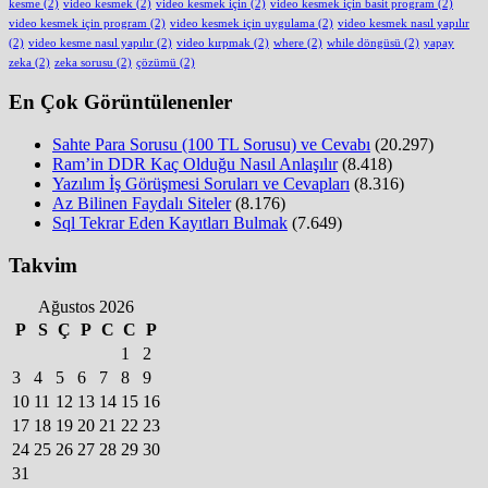
kesme
(2)
video kesmek
(2)
video kesmek için
(2)
video kesmek için basit program
(2)
video kesmek için program
(2)
video kesmek için uygulama
(2)
video kesmek nasıl yapılır
(2)
video kesme nasıl yapılır
(2)
video kırpmak
(2)
where
(2)
while döngüsü
(2)
yapay
zeka
(2)
zeka sorusu
(2)
çözümü
(2)
En Çok Görüntülenenler
Sahte Para Sorusu (100 TL Sorusu) ve Cevabı
(20.297)
Ram’in DDR Kaç Olduğu Nasıl Anlaşılır
(8.418)
Yazılım İş Görüşmesi Soruları ve Cevapları
(8.316)
Az Bilinen Faydalı Siteler
(8.176)
Sql Tekrar Eden Kayıtları Bulmak
(7.649)
Takvim
Ağustos 2026
P
S
Ç
P
C
C
P
1
2
3
4
5
6
7
8
9
10
11
12
13
14
15
16
17
18
19
20
21
22
23
24
25
26
27
28
29
30
31