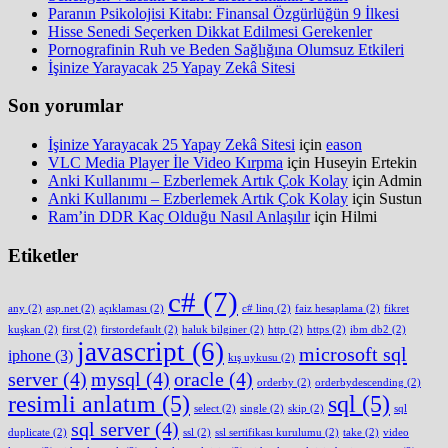
Paranın Psikolojisi Kitabı: Finansal Özgürlüğün 9 İlkesi
Hisse Senedi Seçerken Dikkat Edilmesi Gerekenler
Pornografinin Ruh ve Beden Sağlığına Olumsuz Etkileri
İşinize Yarayacak 25 Yapay Zekâ Sitesi
Son yorumlar
İşinize Yarayacak 25 Yapay Zekâ Sitesi
için
eason
VLC Media Player İle Video Kırpma
için
Huseyin Ertekin
Anki Kullanımı – Ezberlemek Artık Çok Kolay
için
Admin
Anki Kullanımı – Ezberlemek Artık Çok Kolay
için
Sustun
Ram’in DDR Kaç Olduğu Nasıl Anlaşılır
için
Hilmi
Etiketler
c#
(7)
any
(2)
asp.net
(2)
açıklaması
(2)
c# linq
(2)
faiz hesaplama
(2)
fikret
kuşkan
(2)
first
(2)
firstordefault
(2)
haluk bilginer
(2)
http
(2)
https
(2)
ibm db2
(2)
javascript
(6)
microsoft sql
iphone
(3)
kış uykusu
(2)
server
(4)
mysql
(4)
oracle
(4)
orderby
(2)
orderbydescending
(2)
resimli anlatım
(5)
sql
(5)
select
(2)
single
(2)
skip
(2)
sql
sql server
(4)
duplicate
(2)
ssl
(2)
ssl sertifikası kurulumu
(2)
take
(2)
video