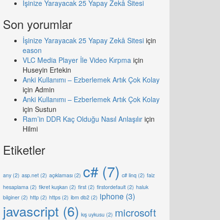
İşinize Yarayacak 25 Yapay Zekâ Sitesi
Son yorumlar
İşinize Yarayacak 25 Yapay Zekâ Sitesi
için
eason
VLC Media Player İle Video Kırpma
için
Huseyin Ertekin
Anki Kullanımı – Ezberlemek Artık Çok Kolay
için
Admin
Anki Kullanımı – Ezberlemek Artık Çok Kolay
için
Sustun
Ram’in DDR Kaç Olduğu Nasıl Anlaşılır
için
Hilmi
Etiketler
c#
(7)
any
(2)
asp.net
(2)
açıklaması
(2)
c# linq
(2)
faiz
hesaplama
(2)
fikret kuşkan
(2)
first
(2)
firstordefault
(2)
haluk
iphone
(3)
bilginer
(2)
http
(2)
https
(2)
ibm db2
(2)
javascript
(6)
microsoft
kış uykusu
(2)