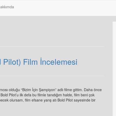
akkımda
 Pilot) Film İncelemesi
ısı olduğu “Bizim İçin Şampiyon” adlı filme gittim. Daha önce
old Pilot’u ilk defa bu filmle tanıdığım halde, film beni çok
cek olursam, film efsane yarış atı Bold Pilot sayesinde bir