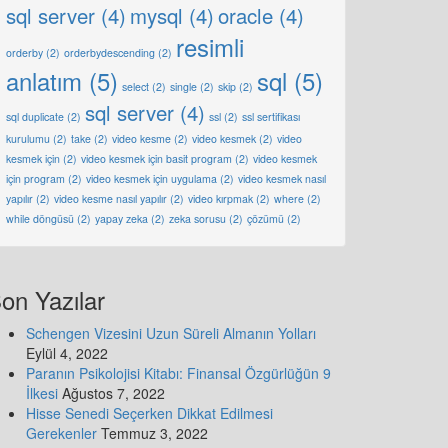
sql server
(4)
mysql
(4)
oracle
(4)
resimli
orderby
(2)
orderbydescending
(2)
anlatım
(5)
sql
(5)
select
(2)
single
(2)
skip
(2)
sql server
(4)
sql duplicate
(2)
ssl
(2)
ssl sertifikası
kurulumu
(2)
take
(2)
video kesme
(2)
video kesmek
(2)
video
kesmek için
(2)
video kesmek için basit program
(2)
video kesmek
için program
(2)
video kesmek için uygulama
(2)
video kesmek nasıl
yapılır
(2)
video kesme nasıl yapılır
(2)
video kırpmak
(2)
where
(2)
while döngüsü
(2)
yapay zeka
(2)
zeka sorusu
(2)
çözümü
(2)
on Yazılar
Schengen Vizesini Uzun Süreli Almanın Yolları
Eylül 4, 2022
Paranın Psikolojisi Kitabı: Finansal Özgürlüğün 9
İlkesi
Ağustos 7, 2022
Hisse Senedi Seçerken Dikkat Edilmesi
Gerekenler
Temmuz 3, 2022