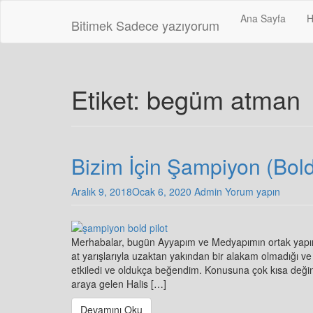
Skip
Ana Sayfa
H
to
Bitimek
Sadece yazıyorum
main
content
Etiket:
begüm atman
Bizim İçin Şampiyon (Bold
Aralık 9, 2018
Ocak 6, 2020
Admin
Yorum yapın
Merhabalar, bugün Ayyapım ve Medyapımın ortak yapımc
at yarışlarıyla uzaktan yakından bir alakam olmadığı ve B
etkiledi ve oldukça beğendim. Konusuna çok kısa değine
araya gelen Halis […]
Devamını Oku