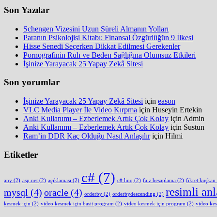
Son Yazılar
Schengen Vizesini Uzun Süreli Almanın Yolları
Paranın Psikolojisi Kitabı: Finansal Özgürlüğün 9 İlkesi
Hisse Senedi Seçerken Dikkat Edilmesi Gerekenler
Pornografinin Ruh ve Beden Sağlığına Olumsuz Etkileri
İşinize Yarayacak 25 Yapay Zekâ Sitesi
Son yorumlar
İşinize Yarayacak 25 Yapay Zekâ Sitesi
için
eason
VLC Media Player İle Video Kırpma
için
Huseyin Ertekin
Anki Kullanımı – Ezberlemek Artık Çok Kolay
için
Admin
Anki Kullanımı – Ezberlemek Artık Çok Kolay
için
Sustun
Ram’in DDR Kaç Olduğu Nasıl Anlaşılır
için
Hilmi
Etiketler
c#
(7)
any
(2)
asp.net
(2)
açıklaması
(2)
c# linq
(2)
faiz hesaplama
(2)
fikret kuşkan
resimli an
mysql
(4)
oracle
(4)
orderby
(2)
orderbydescending
(2)
kesmek için
(2)
video kesmek için basit program
(2)
video kesmek için program
(2)
video ke