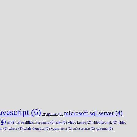
avascript
(6)
microsoft sql server
(4)
kış uykusu
(2)
4)
ssl
(2)
ssl sertifikası kurulumu
(2)
take
(2)
video kesme
(2)
video kesmek
(2)
video
ak
(2)
where
(2)
while döngüsü
(2)
yapay zeka
(2)
zeka sorusu
(2)
çözümü
(2)