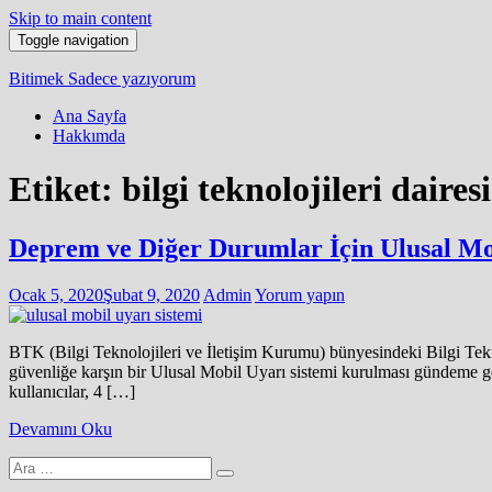
Skip to main content
Toggle navigation
Bitimek
Sadece yazıyorum
Ana Sayfa
Hakkımda
Etiket:
bilgi teknolojileri daires
Deprem ve Diğer Durumlar İçin Ulusal Mo
Ocak 5, 2020
Şubat 9, 2020
Admin
Yorum yapın
BTK (Bilgi Teknolojileri ve İletişim Kurumu) bünyesindeki Bilgi Teknol
güvenliğe karşın bir Ulusal Mobil Uyarı sistemi kurulması gündeme gel
kullanıcılar, 4 […]
Devamını Oku
Arama
yap: