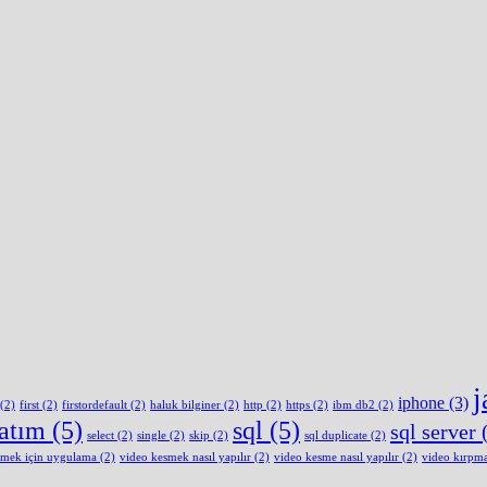
j
iphone
(3)
(2)
first
(2)
firstordefault
(2)
haluk bilginer
(2)
http
(2)
https
(2)
ibm db2
(2)
latım
(5)
sql
(5)
sql server
(
select
(2)
single
(2)
skip
(2)
sql duplicate
(2)
smek için uygulama
(2)
video kesmek nasıl yapılır
(2)
video kesme nasıl yapılır
(2)
video kırpm