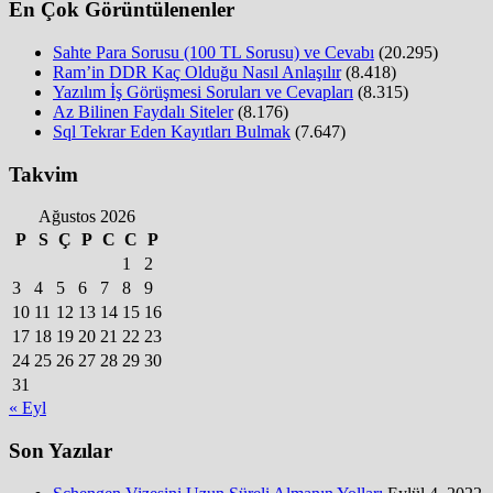
En Çok Görüntülenenler
Sahte Para Sorusu (100 TL Sorusu) ve Cevabı
(20.295)
Ram’in DDR Kaç Olduğu Nasıl Anlaşılır
(8.418)
Yazılım İş Görüşmesi Soruları ve Cevapları
(8.315)
Az Bilinen Faydalı Siteler
(8.176)
Sql Tekrar Eden Kayıtları Bulmak
(7.647)
Takvim
Ağustos 2026
P
S
Ç
P
C
C
P
1
2
3
4
5
6
7
8
9
10
11
12
13
14
15
16
17
18
19
20
21
22
23
24
25
26
27
28
29
30
31
« Eyl
Son Yazılar