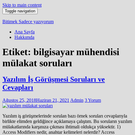
Skip to main content
Toggle navigation
Bitimek
Sadece yazıyorum
Ana Sayfa
Hakkımda
Etiket:
bilgisayar mühendisi
mülakat soruları
Yazılım İş Görüşmesi Soruları ve
Cevapları
Ağustos 25, 2018
Haziran 21, 2021
Admin
3 Yorum
Yazılım iş görüşmelerinde sorulan bazı örnek soruları cevaplarıyla
birlikte elimden geldiğince açıklamaya çalıştım. Bu soruların yazılım
mülakatlarında karşınıza çıkması ihtimali oldukça yüksektir. 1)
Access Modifiers nedir, anahtar kelimeleri nelerdir? Access