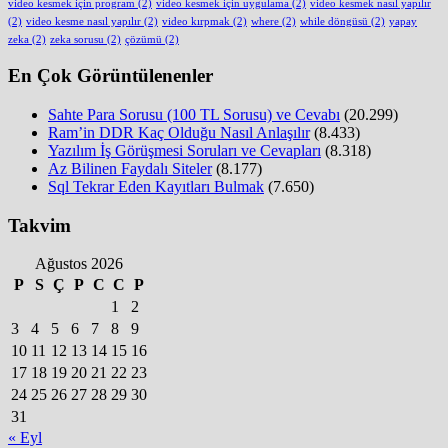
video kesmek için program
(2)
video kesmek için uygulama
(2)
video kesmek nasıl yapılır
(2)
video kesme nasıl yapılır
(2)
video kırpmak
(2)
where
(2)
while döngüsü
(2)
yapay
zeka
(2)
zeka sorusu
(2)
çözümü
(2)
En Çok Görüntülenenler
Sahte Para Sorusu (100 TL Sorusu) ve Cevabı
(20.299)
Ram’in DDR Kaç Olduğu Nasıl Anlaşılır
(8.433)
Yazılım İş Görüşmesi Soruları ve Cevapları
(8.318)
Az Bilinen Faydalı Siteler
(8.177)
Sql Tekrar Eden Kayıtları Bulmak
(7.650)
Takvim
Ağustos 2026
P
S
Ç
P
C
C
P
1
2
3
4
5
6
7
8
9
10
11
12
13
14
15
16
17
18
19
20
21
22
23
24
25
26
27
28
29
30
31
« Eyl