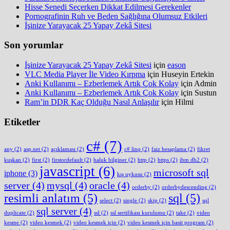
Hisse Senedi Seçerken Dikkat Edilmesi Gerekenler
Pornografinin Ruh ve Beden Sağlığına Olumsuz Etkileri
İşinize Yarayacak 25 Yapay Zekâ Sitesi
Son yorumlar
İşinize Yarayacak 25 Yapay Zekâ Sitesi
için
eason
VLC Media Player İle Video Kırpma
için
Huseyin Ertekin
Anki Kullanımı – Ezberlemek Artık Çok Kolay
için
Admin
Anki Kullanımı – Ezberlemek Artık Çok Kolay
için
Sustun
Ram’in DDR Kaç Olduğu Nasıl Anlaşılır
için
Hilmi
Etiketler
c#
(7)
any
(2)
asp.net
(2)
açıklaması
(2)
c# linq
(2)
faiz hesaplama
(2)
fikret
kuşkan
(2)
first
(2)
firstordefault
(2)
haluk bilginer
(2)
http
(2)
https
(2)
ibm db2
(2)
javascript
(6)
microsoft sql
iphone
(3)
kış uykusu
(2)
server
(4)
mysql
(4)
oracle
(4)
orderby
(2)
orderbydescending
(2)
resimli anlatım
(5)
sql
(5)
select
(2)
single
(2)
skip
(2)
sql
sql server
(4)
duplicate
(2)
ssl
(2)
ssl sertifikası kurulumu
(2)
take
(2)
video
kesme
(2)
video kesmek
(2)
video kesmek için
(2)
video kesmek için basit program
(2)