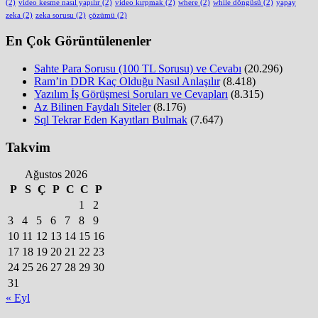
(2)
video kesme nasıl yapılır
(2)
video kırpmak
(2)
where
(2)
while döngüsü
(2)
yapay
zeka
(2)
zeka sorusu
(2)
çözümü
(2)
En Çok Görüntülenenler
Sahte Para Sorusu (100 TL Sorusu) ve Cevabı
(20.296)
Ram’in DDR Kaç Olduğu Nasıl Anlaşılır
(8.418)
Yazılım İş Görüşmesi Soruları ve Cevapları
(8.315)
Az Bilinen Faydalı Siteler
(8.176)
Sql Tekrar Eden Kayıtları Bulmak
(7.647)
Takvim
Ağustos 2026
P
S
Ç
P
C
C
P
1
2
3
4
5
6
7
8
9
10
11
12
13
14
15
16
17
18
19
20
21
22
23
24
25
26
27
28
29
30
31
« Eyl