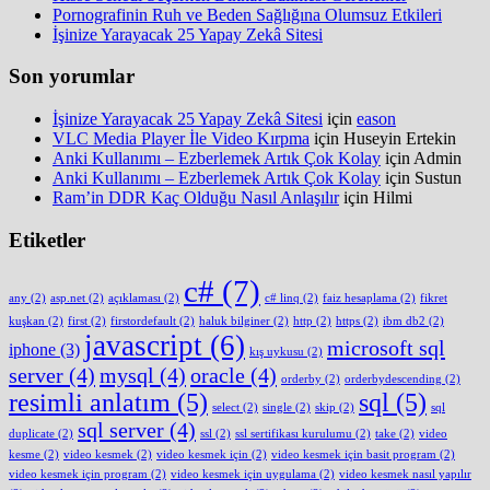
Pornografinin Ruh ve Beden Sağlığına Olumsuz Etkileri
İşinize Yarayacak 25 Yapay Zekâ Sitesi
Son yorumlar
İşinize Yarayacak 25 Yapay Zekâ Sitesi
için
eason
VLC Media Player İle Video Kırpma
için
Huseyin Ertekin
Anki Kullanımı – Ezberlemek Artık Çok Kolay
için
Admin
Anki Kullanımı – Ezberlemek Artık Çok Kolay
için
Sustun
Ram’in DDR Kaç Olduğu Nasıl Anlaşılır
için
Hilmi
Etiketler
c#
(7)
any
(2)
asp.net
(2)
açıklaması
(2)
c# linq
(2)
faiz hesaplama
(2)
fikret
kuşkan
(2)
first
(2)
firstordefault
(2)
haluk bilginer
(2)
http
(2)
https
(2)
ibm db2
(2)
javascript
(6)
microsoft sql
iphone
(3)
kış uykusu
(2)
server
(4)
mysql
(4)
oracle
(4)
orderby
(2)
orderbydescending
(2)
resimli anlatım
(5)
sql
(5)
select
(2)
single
(2)
skip
(2)
sql
sql server
(4)
duplicate
(2)
ssl
(2)
ssl sertifikası kurulumu
(2)
take
(2)
video
kesme
(2)
video kesmek
(2)
video kesmek için
(2)
video kesmek için basit program
(2)
video kesmek için program
(2)
video kesmek için uygulama
(2)
video kesmek nasıl yapılır