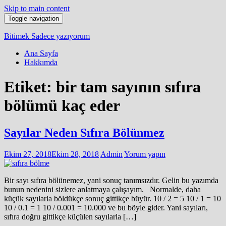
Skip to main content
Toggle navigation
Bitimek
Sadece yazıyorum
Ana Sayfa
Hakkımda
Etiket:
bir tam sayının sıfıra
bölümü kaç eder
Sayılar Neden Sıfıra Bölünmez
Ekim 27, 2018
Ekim 28, 2018
Admin
Yorum yapın
Bir sayı sıfıra bölünemez, yani sonuç tanımsızdır. Gelin bu yazımda
bunun nedenini sizlere anlatmaya çalışayım. Normalde, daha
küçük sayılarla böldükçe sonuç gittikçe büyür. 10 / 2 = 5 10 / 1 = 10
10 / 0.1 = 1 10 / 0.001 = 10.000 ve bu böyle gider. Yani sayıları,
sıfıra doğru gittikçe küçülen sayılarla […]