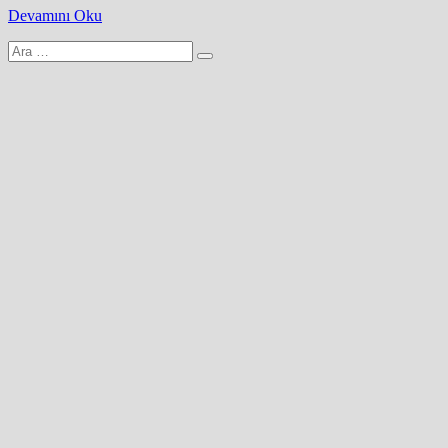
Devamını Oku
Arama
yap: