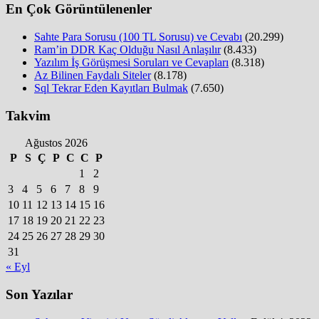
En Çok Görüntülenenler
Sahte Para Sorusu (100 TL Sorusu) ve Cevabı
(20.299)
Ram’in DDR Kaç Olduğu Nasıl Anlaşılır
(8.433)
Yazılım İş Görüşmesi Soruları ve Cevapları
(8.318)
Az Bilinen Faydalı Siteler
(8.178)
Sql Tekrar Eden Kayıtları Bulmak
(7.650)
Takvim
Ağustos 2026
P
S
Ç
P
C
C
P
1
2
3
4
5
6
7
8
9
10
11
12
13
14
15
16
17
18
19
20
21
22
23
24
25
26
27
28
29
30
31
« Eyl
Son Yazılar