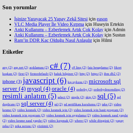
Son yorumlar
İşinize Yarayacak 25 Yapay Zekâ Sitesi
için
eason
VLC Media Player İle Video Kırpma
için
Huseyin Ertekin
Anki Kullanımı – Ezberlemek Artık Çok Kolay
için
Admin
Anki Kullanımı – Ezberlemek Artık Çok Kolay
için
Sustun
Ram’in DDR Kaç Olduğu Nasıl Anlaşılır
için
Hilmi
Etiketler
c#
(7)
any
(2)
asp.net
(2)
açıklaması
(2)
c# linq
(2)
faiz hesaplama
(2)
fikret
kuşkan
(2)
first
(2)
firstordefault
(2)
haluk bilginer
(2)
http
(2)
https
(2)
ibm db2
(2)
javascript
(6)
microsoft sql
iphone
(3)
kış uykusu
(2)
server
(4)
mysql
(4)
oracle
(4)
orderby
(2)
orderbydescending
(2)
resimli anlatım
(5)
sql
(5)
select
(2)
single
(2)
skip
(2)
sql
sql server
(4)
duplicate
(2)
ssl
(2)
ssl sertifikası kurulumu
(2)
take
(2)
video
kesme
(2)
video kesmek
(2)
video kesmek için
(2)
video kesmek için basit program
(2)
video kesmek için program
(2)
video kesmek için uygulama
(2)
video kesmek nasıl yapılır
(2)
video kesme nasıl yapılır
(2)
video kırpmak
(2)
where
(2)
while döngüsü
(2)
yapay
zeka
(2)
zeka sorusu
(2)
çözümü
(2)