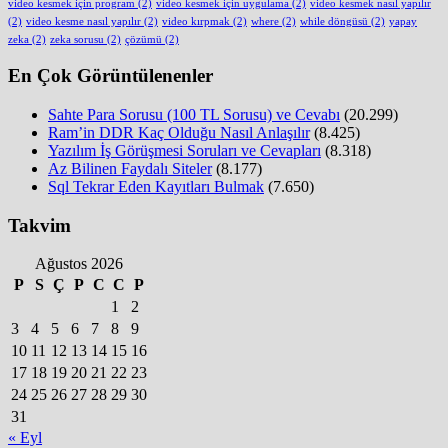
video kesmek için program
(2)
video kesmek için uygulama
(2)
video kesmek nasıl yapılır
(2)
video kesme nasıl yapılır
(2)
video kırpmak
(2)
where
(2)
while döngüsü
(2)
yapay
zeka
(2)
zeka sorusu
(2)
çözümü
(2)
En Çok Görüntülenenler
Sahte Para Sorusu (100 TL Sorusu) ve Cevabı
(20.299)
Ram’in DDR Kaç Olduğu Nasıl Anlaşılır
(8.425)
Yazılım İş Görüşmesi Soruları ve Cevapları
(8.318)
Az Bilinen Faydalı Siteler
(8.177)
Sql Tekrar Eden Kayıtları Bulmak
(7.650)
Takvim
Ağustos 2026
P
S
Ç
P
C
C
P
1
2
3
4
5
6
7
8
9
10
11
12
13
14
15
16
17
18
19
20
21
22
23
24
25
26
27
28
29
30
31
« Eyl