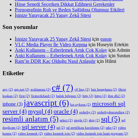
Hisse Senedi Seçerken Dikkat Edilmesi Gerekenler
Pornografinin Ruh ve Beden Sağlığına Olumsuz Etkileri
İşinize Yarayacak 25 Yapay Zekâ Sitesi
Son yorumlar
İşinize Yarayacak 25 Yapay Zekâ Sitesi
için
eason
VLC Media Player İle Video Kırpma
için
Huseyin Ertekin
Anki Kullanımı – Ezberlemek Artık Çok Kolay
için
Admin
Anki Kullanımı – Ezberlemek Artık Çok Kolay
için
Sustun
Ram’in DDR Kaç Olduğu Nasıl Anlaşılır
için
Hilmi
Etiketler
c#
(7)
any
(2)
asp.net
(2)
açıklaması
(2)
c# linq
(2)
faiz hesaplama
(2)
fikret
kuşkan
(2)
first
(2)
firstordefault
(2)
haluk bilginer
(2)
http
(2)
https
(2)
ibm db2
(2)
javascript
(6)
microsoft sql
iphone
(3)
kış uykusu
(2)
server
(4)
mysql
(4)
oracle
(4)
orderby
(2)
orderbydescending
(2)
resimli anlatım
(5)
sql
(5)
select
(2)
single
(2)
skip
(2)
sql
sql server
(4)
duplicate
(2)
ssl
(2)
ssl sertifikası kurulumu
(2)
take
(2)
video
kesme
(2)
video kesmek
(2)
video kesmek için
(2)
video kesmek için basit program
(2)