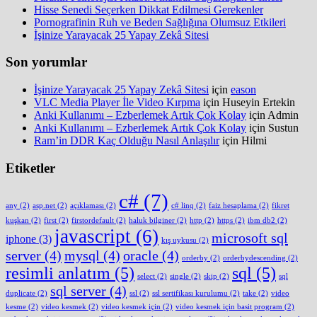
Hisse Senedi Seçerken Dikkat Edilmesi Gerekenler
Pornografinin Ruh ve Beden Sağlığına Olumsuz Etkileri
İşinize Yarayacak 25 Yapay Zekâ Sitesi
Son yorumlar
İşinize Yarayacak 25 Yapay Zekâ Sitesi
için
eason
VLC Media Player İle Video Kırpma
için
Huseyin Ertekin
Anki Kullanımı – Ezberlemek Artık Çok Kolay
için
Admin
Anki Kullanımı – Ezberlemek Artık Çok Kolay
için
Sustun
Ram’in DDR Kaç Olduğu Nasıl Anlaşılır
için
Hilmi
Etiketler
c#
(7)
any
(2)
asp.net
(2)
açıklaması
(2)
c# linq
(2)
faiz hesaplama
(2)
fikret
kuşkan
(2)
first
(2)
firstordefault
(2)
haluk bilginer
(2)
http
(2)
https
(2)
ibm db2
(2)
javascript
(6)
microsoft sql
iphone
(3)
kış uykusu
(2)
server
(4)
mysql
(4)
oracle
(4)
orderby
(2)
orderbydescending
(2)
resimli anlatım
(5)
sql
(5)
select
(2)
single
(2)
skip
(2)
sql
sql server
(4)
duplicate
(2)
ssl
(2)
ssl sertifikası kurulumu
(2)
take
(2)
video
kesme
(2)
video kesmek
(2)
video kesmek için
(2)
video kesmek için basit program
(2)