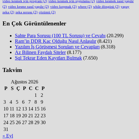
video kesmek için program
(2)
video kesmek için uygulama
(2)
video kesmek nasıl yapılır
(2)
video kesme nasıl yapılır
(2)
video kırpmak
(2)
where
(2)
while döngüsü
(2)
yapay
zeka
(2)
zeka sorusu
(2)
çözümü
(2)
En Çok Görüntülenenler
Sahte Para Sorusu (100 TL Sorusu) ve Cevabı
(20.299)
Ram’in DDR Kaç Olduğu Nasıl Anlaşılır
(8.421)
Yazılım İş Görüşmesi Soruları ve Cevapları
(8.318)
Az Bilinen Faydalı Siteler
(8.177)
Sql Tekrar Eden Kayıtları Bulmak
(7.650)
Takvim
Ağustos 2026
P
S
Ç
P
C
C
P
1
2
3
4
5
6
7
8
9
10
11
12
13
14
15
16
17
18
19
20
21
22
23
24
25
26
27
28
29
30
31
« Eyl