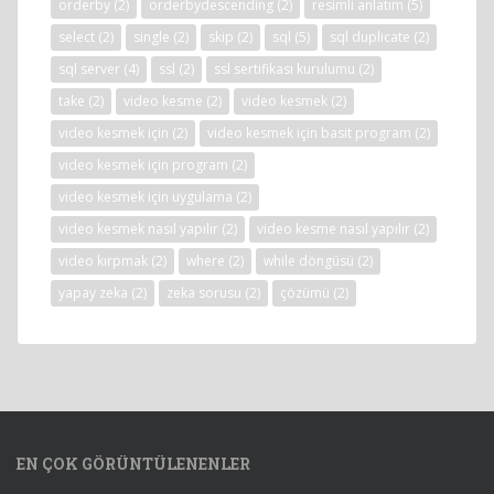
orderby
(2)
orderbydescending
(2)
resimli anlatım
(5)
select
(2)
single
(2)
skip
(2)
sql
(5)
sql duplicate
(2)
sql server
(4)
ssl
(2)
ssl sertifikası kurulumu
(2)
take
(2)
video kesme
(2)
video kesmek
(2)
video kesmek için
(2)
video kesmek için basit program
(2)
video kesmek için program
(2)
video kesmek için uygulama
(2)
video kesmek nasıl yapılır
(2)
video kesme nasıl yapılır
(2)
video kırpmak
(2)
where
(2)
while döngüsü
(2)
yapay zeka
(2)
zeka sorusu
(2)
çözümü
(2)
EN ÇOK GÖRÜNTÜLENENLER