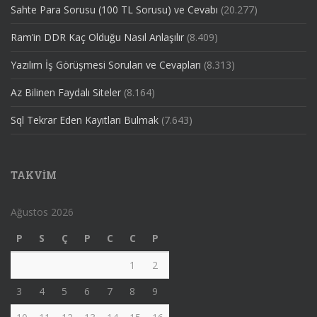
Sahte Para Sorusu (100 TL Sorusu) ve Cevabı
(20.277)
Ram’in DDR Kaç Olduğu Nasıl Anlaşılır
(8.409)
Yazılım İş Görüşmesi Soruları ve Cevapları
(8.313)
Az Bilinen Faydalı Siteler
(8.164)
Sql Tekrar Eden Kayıtları Bulmak
(7.643)
TAKVIM
Ağustos 2026
P
S
Ç
P
C
C
P
1
2
3
4
5
6
7
8
9