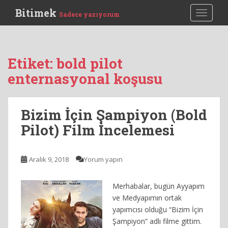
S
Bitimek
TOGGLE
Sadece yazıyorum
k
i
p
t
Etiket:
bold pilot
o
enternasyonal koşusu
m
a
i
Bizim İçin Şampiyon (Bold
n
c
Pilot) Film İncelemesi
o
n
t
Aralık 9, 2018
Yorum yapın
e
n
Merhabalar, bugün Ayyapım
t
ve Medyapımın ortak
yapımcısı olduğu “Bizim İçin
Şampiyon” adlı filme gittim.