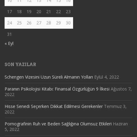
10
11
12
13
14
15
16
17
18
19
20
21
22
23
24
25
26
27
28
29
30
31
« Eyl
SON YAZILAR
Schengen Vizesini Uzun Süreli Almanın Yolları
Eylül 4, 2022
Paranın Psikolojisi Kitabı: Finansal Özgürlüğün 9 İlkesi
Ağustos 7,
2022
Hisse Senedi Seçerken Dikkat Edilmesi Gerekenler
Temmuz 3,
2022
Pornografinin Ruh ve Beden Sağlığına Olumsuz Etkileri
Haziran
5, 2022