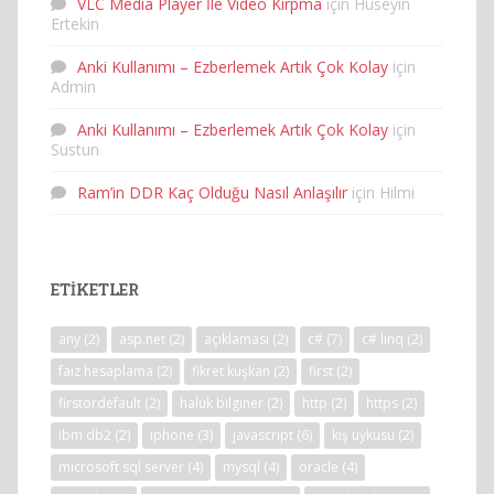
VLC Media Player İle Video Kırpma
için
Huseyin
Ertekin
Anki Kullanımı – Ezberlemek Artık Çok Kolay
için
Admin
Anki Kullanımı – Ezberlemek Artık Çok Kolay
için
Sustun
Ram’in DDR Kaç Olduğu Nasıl Anlaşılır
için
Hilmi
ETIKETLER
any
(2)
asp.net
(2)
açıklaması
(2)
c#
(7)
c# linq
(2)
faiz hesaplama
(2)
fikret kuşkan
(2)
first
(2)
firstordefault
(2)
haluk bilginer
(2)
http
(2)
https
(2)
ibm db2
(2)
iphone
(3)
javascript
(6)
kış uykusu
(2)
microsoft sql server
(4)
mysql
(4)
oracle
(4)