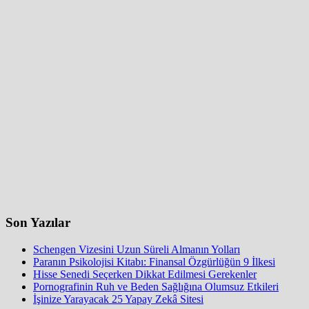
Son Yazılar
Schengen Vizesini Uzun Süreli Almanın Yolları
Paranın Psikolojisi Kitabı: Finansal Özgürlüğün 9 İlkesi
Hisse Senedi Seçerken Dikkat Edilmesi Gerekenler
Pornografinin Ruh ve Beden Sağlığına Olumsuz Etkileri
İşinize Yarayacak 25 Yapay Zekâ Sitesi