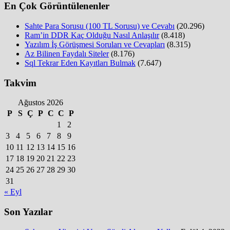
En Çok Görüntülenenler
Sahte Para Sorusu (100 TL Sorusu) ve Cevabı
(20.296)
Ram’in DDR Kaç Olduğu Nasıl Anlaşılır
(8.418)
Yazılım İş Görüşmesi Soruları ve Cevapları
(8.315)
Az Bilinen Faydalı Siteler
(8.176)
Sql Tekrar Eden Kayıtları Bulmak
(7.647)
Takvim
Ağustos 2026
P
S
Ç
P
C
C
P
1
2
3
4
5
6
7
8
9
10
11
12
13
14
15
16
17
18
19
20
21
22
23
24
25
26
27
28
29
30
31
« Eyl
Son Yazılar