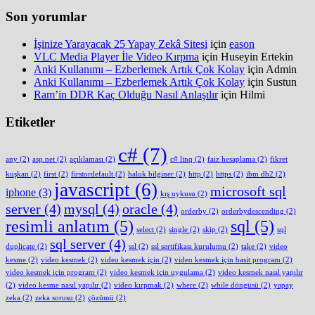
Son yorumlar
İşinize Yarayacak 25 Yapay Zekâ Sitesi
için
eason
VLC Media Player İle Video Kırpma
için
Huseyin Ertekin
Anki Kullanımı – Ezberlemek Artık Çok Kolay
için
Admin
Anki Kullanımı – Ezberlemek Artık Çok Kolay
için
Sustun
Ram’in DDR Kaç Olduğu Nasıl Anlaşılır
için
Hilmi
Etiketler
c#
(7)
any
(2)
asp.net
(2)
açıklaması
(2)
c# linq
(2)
faiz hesaplama
(2)
fikret
kuşkan
(2)
first
(2)
firstordefault
(2)
haluk bilginer
(2)
http
(2)
https
(2)
ibm db2
(2)
javascript
(6)
microsoft sql
iphone
(3)
kış uykusu
(2)
server
(4)
mysql
(4)
oracle
(4)
orderby
(2)
orderbydescending
(2)
resimli anlatım
(5)
sql
(5)
select
(2)
single
(2)
skip
(2)
sql
sql server
(4)
duplicate
(2)
ssl
(2)
ssl sertifikası kurulumu
(2)
take
(2)
video
kesme
(2)
video kesmek
(2)
video kesmek için
(2)
video kesmek için basit program
(2)
video kesmek için program
(2)
video kesmek için uygulama
(2)
video kesmek nasıl yapılır
(2)
video kesme nasıl yapılır
(2)
video kırpmak
(2)
where
(2)
while döngüsü
(2)
yapay
zeka
(2)
zeka sorusu
(2)
çözümü
(2)