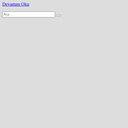
Devamını Oku
Arama
yap: