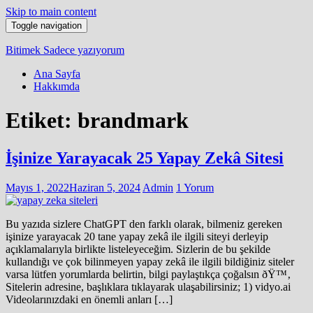
Skip to main content
Toggle navigation
Bitimek
Sadece yazıyorum
Ana Sayfa
Hakkımda
Etiket:
brandmark
İşinize Yarayacak 25 Yapay Zekâ Sitesi
Mayıs 1, 2022
Haziran 5, 2024
Admin
1 Yorum
Bu yazıda sizlere ChatGPT den farklı olarak, bilmeniz gereken
işinize yarayacak 20 tane yapay zekâ ile ilgili siteyi derleyip
açıklamalarıyla birlikte listeleyeceğim. Sizlerin de bu şekilde
kullandığı ve çok bilinmeyen yapay zekâ ile ilgili bildiğiniz siteler
varsa lütfen yorumlarda belirtin, bilgi paylaştıkça çoğalsın ðŸ™‚
Sitelerin adresine, başlıklara tıklayarak ulaşabilirsiniz; 1) vidyo.ai
Videolarınızdaki en önemli anları […]