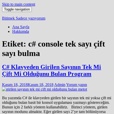
Skip to main content
Toggle navigation
Bitimek
Sadece yazıyorum
Ana Sayfa
Hakkımda
Etiket:
c# console tek sayı çift
sayı bulma
C# Klavyeden Girilen Sayının Tek Mi
Çift Mi Olduğunu Bulan Program
Kasım 18, 2018
Kasım 18, 2018
Admin
Yorum yapın
Bu yazımda C# ile klavyeden girilen bir sayının tek mi yoksa çift mi
olduğunu bulan basit bir konsol uygulaması yazmayı göstereceğim.
Bunun için 2 farklı yöntem kullanabiliriz. Birinci yöntem, girilen
sayının modunu almaktır. Eğer girilen sayı 2’ye tam bölünüyorsa