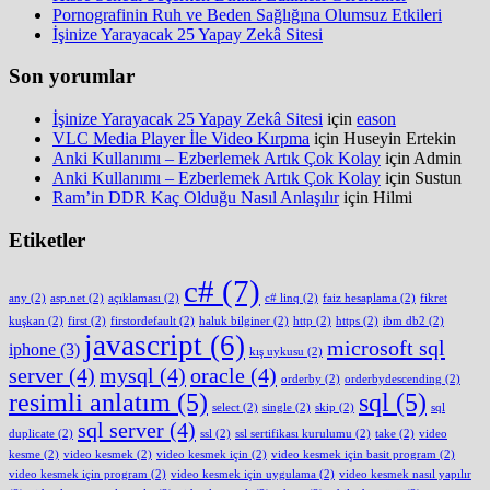
Pornografinin Ruh ve Beden Sağlığına Olumsuz Etkileri
İşinize Yarayacak 25 Yapay Zekâ Sitesi
Son yorumlar
İşinize Yarayacak 25 Yapay Zekâ Sitesi
için
eason
VLC Media Player İle Video Kırpma
için
Huseyin Ertekin
Anki Kullanımı – Ezberlemek Artık Çok Kolay
için
Admin
Anki Kullanımı – Ezberlemek Artık Çok Kolay
için
Sustun
Ram’in DDR Kaç Olduğu Nasıl Anlaşılır
için
Hilmi
Etiketler
c#
(7)
any
(2)
asp.net
(2)
açıklaması
(2)
c# linq
(2)
faiz hesaplama
(2)
fikret
kuşkan
(2)
first
(2)
firstordefault
(2)
haluk bilginer
(2)
http
(2)
https
(2)
ibm db2
(2)
javascript
(6)
microsoft sql
iphone
(3)
kış uykusu
(2)
server
(4)
mysql
(4)
oracle
(4)
orderby
(2)
orderbydescending
(2)
resimli anlatım
(5)
sql
(5)
select
(2)
single
(2)
skip
(2)
sql
sql server
(4)
duplicate
(2)
ssl
(2)
ssl sertifikası kurulumu
(2)
take
(2)
video
kesme
(2)
video kesmek
(2)
video kesmek için
(2)
video kesmek için basit program
(2)
video kesmek için program
(2)
video kesmek için uygulama
(2)
video kesmek nasıl yapılır