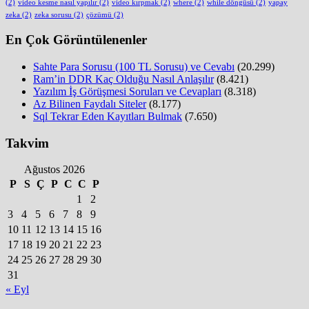
(2)
video kesme nasıl yapılır
(2)
video kırpmak
(2)
where
(2)
while döngüsü
(2)
yapay
zeka
(2)
zeka sorusu
(2)
çözümü
(2)
En Çok Görüntülenenler
Sahte Para Sorusu (100 TL Sorusu) ve Cevabı
(20.299)
Ram’in DDR Kaç Olduğu Nasıl Anlaşılır
(8.421)
Yazılım İş Görüşmesi Soruları ve Cevapları
(8.318)
Az Bilinen Faydalı Siteler
(8.177)
Sql Tekrar Eden Kayıtları Bulmak
(7.650)
Takvim
Ağustos 2026
P
S
Ç
P
C
C
P
1
2
3
4
5
6
7
8
9
10
11
12
13
14
15
16
17
18
19
20
21
22
23
24
25
26
27
28
29
30
31
« Eyl