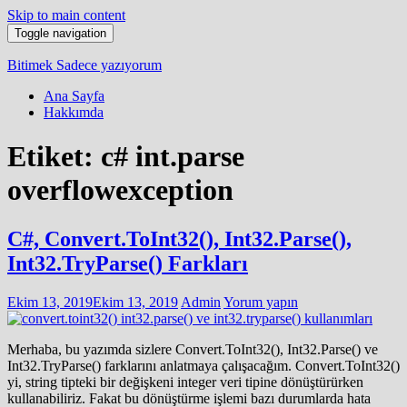
Skip to main content
Toggle navigation
Bitimek
Sadece yazıyorum
Ana Sayfa
Hakkımda
Etiket:
c# int.parse
overflowexception
C#, Convert.ToInt32(), Int32.Parse(),
Int32.TryParse() Farkları
Ekim 13, 2019
Ekim 13, 2019
Admin
Yorum yapın
Merhaba, bu yazımda sizlere Convert.ToInt32(), Int32.Parse() ve
Int32.TryParse() farklarını anlatmaya çalışacağım. Convert.ToInt32()
yi, string tipteki bir değişkeni integer veri tipine dönüştürürken
kullanabiliriz. Fakat bu dönüştürme işlemi bazı durumlarda hata