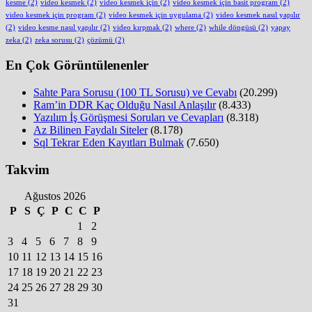
kesme
(2)
video kesmek
(2)
video kesmek için
(2)
video kesmek için basit program
(2)
video kesmek için program
(2)
video kesmek için uygulama
(2)
video kesmek nasıl yapılır
(2)
video kesme nasıl yapılır
(2)
video kırpmak
(2)
where
(2)
while döngüsü
(2)
yapay
zeka
(2)
zeka sorusu
(2)
çözümü
(2)
En Çok Görüntülenenler
Sahte Para Sorusu (100 TL Sorusu) ve Cevabı
(20.299)
Ram’in DDR Kaç Olduğu Nasıl Anlaşılır
(8.433)
Yazılım İş Görüşmesi Soruları ve Cevapları
(8.318)
Az Bilinen Faydalı Siteler
(8.178)
Sql Tekrar Eden Kayıtları Bulmak
(7.650)
Takvim
Ağustos 2026
P
S
Ç
P
C
C
P
1
2
3
4
5
6
7
8
9
10
11
12
13
14
15
16
17
18
19
20
21
22
23
24
25
26
27
28
29
30
31