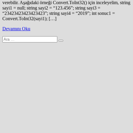
verebilir. Aşağıdaki örneği Convert.ToInt32() için inceleyelim, string
sayi1 = null; string sayi2 = “123.456”; string sayi3 =
“23423423423423423”; string sayi4 = “2019”; int sonuc1 =
Convert.ToInt32(sayi1); […]
Devamını Oku
Arama
yap: