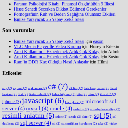
Paranın Psikolojisi Kitabı: Finansal Özgürlüğün 9 İlkesi
Hisse Senedi Seçerken Dikkat Edilmesi Gerekenler
Pornografinin Ruh ve Beden Sağlığına Olumsuz Etkileri
İşinize Yarayacak 25 Yapay Zekâ Sitesi
Son yorumlar
İşinize Yarayacak 25 Yapay Zekâ Sitesi
için
eason
VLC Media Player İle Video Kırpma
için
Huseyin Ertekin
Anki Kullanımı – Ezberlemek Artık Çok Kolay
için
Admin
Anki Kullanımı – Ezberlemek Artık Çok Kolay
için
Sustun
Ram’in DDR Kaç Olduğu Nasıl Anlaşılır
için
Hilmi
Etiketler
c#
(7)
any
(2)
asp.net
(2)
açıklaması
(2)
c# linq
(2)
faiz hesaplama
(2)
fikret
kuşkan
(2)
first
(2)
firstordefault
(2)
haluk bilginer
(2)
http
(2)
https
(2)
ibm db2
(2)
javascript
(6)
microsoft sql
iphone
(3)
kış uykusu
(2)
server
(4)
mysql
(4)
oracle
(4)
orderby
(2)
orderbydescending
(2)
resimli anlatım
(5)
sql
(5)
select
(2)
single
(2)
skip
(2)
sql
sql server
(4)
duplicate
(2)
ssl
(2)
ssl sertifikası kurulumu
(2)
take
(2)
video