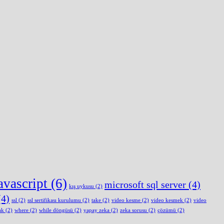
avascript
(6)
microsoft sql server
(4)
kış uykusu
(2)
4)
ssl
(2)
ssl sertifikası kurulumu
(2)
take
(2)
video kesme
(2)
video kesmek
(2)
video
ak
(2)
where
(2)
while döngüsü
(2)
yapay zeka
(2)
zeka sorusu
(2)
çözümü
(2)