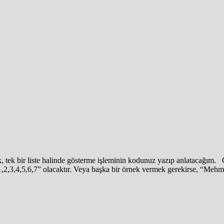
k, tek bir liste halinde gösterme işleminin kodunuz yazıp anlatacağım. 
 “1,2,3,4,5,6,7” olacaktır. Veya başka bir örnek vermek gerekirse, “Meh