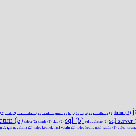
j
iphone
(3)
(2)
first
(2)
firstordefault
(2)
haluk bilginer
(2)
http
(2)
https
(2)
ibm db2
(2)
latım
(5)
sql
(5)
sql server
(
select
(2)
single
(2)
skip
(2)
sql duplicate
(2)
smek için uygulama
(2)
video kesmek nasıl yapılır
(2)
video kesme nasıl yapılır
(2)
video kırpm