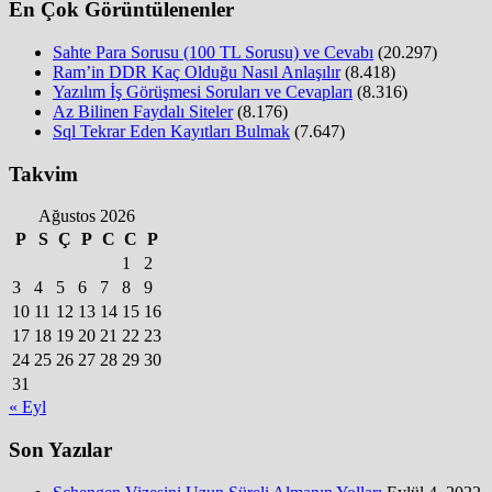
En Çok Görüntülenenler
Sahte Para Sorusu (100 TL Sorusu) ve Cevabı
(20.297)
Ram’in DDR Kaç Olduğu Nasıl Anlaşılır
(8.418)
Yazılım İş Görüşmesi Soruları ve Cevapları
(8.316)
Az Bilinen Faydalı Siteler
(8.176)
Sql Tekrar Eden Kayıtları Bulmak
(7.647)
Takvim
Ağustos 2026
P
S
Ç
P
C
C
P
1
2
3
4
5
6
7
8
9
10
11
12
13
14
15
16
17
18
19
20
21
22
23
24
25
26
27
28
29
30
31
« Eyl
Son Yazılar