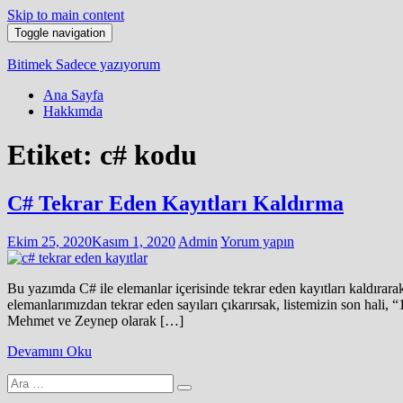
Skip to main content
Toggle navigation
Bitimek
Sadece yazıyorum
Ana Sayfa
Hakkımda
Etiket:
c# kodu
C# Tekrar Eden Kayıtları Kaldırma
Ekim 25, 2020
Kasım 1, 2020
Admin
Yorum yapın
Bu yazımda C# ile elemanlar içerisinde tekrar eden kayıtları kaldırara
elemanlarımızdan tekrar eden sayıları çıkarırsak, listemizin son hali,
Mehmet ve Zeynep olarak […]
Devamını Oku
Arama
yap: