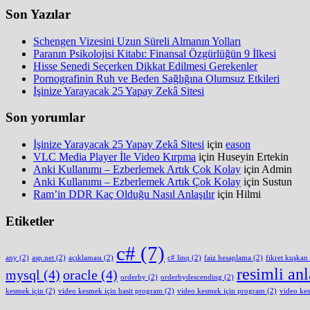
Son Yazılar
Schengen Vizesini Uzun Süreli Almanın Yolları
Paranın Psikolojisi Kitabı: Finansal Özgürlüğün 9 İlkesi
Hisse Senedi Seçerken Dikkat Edilmesi Gerekenler
Pornografinin Ruh ve Beden Sağlığına Olumsuz Etkileri
İşinize Yarayacak 25 Yapay Zekâ Sitesi
Son yorumlar
İşinize Yarayacak 25 Yapay Zekâ Sitesi
için
eason
VLC Media Player İle Video Kırpma
için
Huseyin Ertekin
Anki Kullanımı – Ezberlemek Artık Çok Kolay
için
Admin
Anki Kullanımı – Ezberlemek Artık Çok Kolay
için
Sustun
Ram’in DDR Kaç Olduğu Nasıl Anlaşılır
için
Hilmi
Etiketler
c#
(7)
any
(2)
asp.net
(2)
açıklaması
(2)
c# linq
(2)
faiz hesaplama
(2)
fikret kuşkan
resimli an
mysql
(4)
oracle
(4)
orderby
(2)
orderbydescending
(2)
kesmek için
(2)
video kesmek için basit program
(2)
video kesmek için program
(2)
video ke