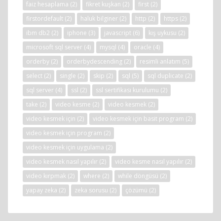
faiz hesaplama
(2)
fikret kuşkan
(2)
first
(2)
firstordefault
(2)
haluk bilginer
(2)
http
(2)
https
(2)
ibm db2
(2)
iphone
(3)
javascript
(6)
kış uykusu
(2)
microsoft sql server
(4)
mysql
(4)
oracle
(4)
orderby
(2)
orderbydescending
(2)
resimli anlatım
(5)
select
(2)
single
(2)
skip
(2)
sql
(5)
sql duplicate
(2)
sql server
(4)
ssl
(2)
ssl sertifikası kurulumu
(2)
take
(2)
video kesme
(2)
video kesmek
(2)
video kesmek için
(2)
video kesmek için basit program
(2)
video kesmek için program
(2)
video kesmek için uygulama
(2)
video kesmek nasıl yapılır
(2)
video kesme nasıl yapılır
(2)
video kırpmak
(2)
where
(2)
while döngüsü
(2)
yapay zeka
(2)
zeka sorusu
(2)
çözümü
(2)