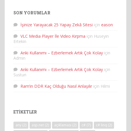
SON YORUMLAR
İşinize Yarayacak 25 Yapay Zekâ Sitesi
için
eason
VLC Media Player İle Video Kırpma
için
Huseyin
Ertekin
Anki Kullanımı – Ezberlemek Artık Çok Kolay
için
Admin
Anki Kullanımı – Ezberlemek Artık Çok Kolay
için
Sustun
Ram’in DDR Kaç Olduğu Nasıl Anlaşılır
için
Hilmi
ETIKETLER
any
(2)
asp.net
(2)
açıklaması
(2)
c#
(7)
c# linq
(2)