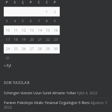
P
S
Ç
P
C
C
P
1
2
3
4
5
6
7
8
9
10
11
12
13
14
15
16
17
18
19
20
21
22
23
24
25
26
27
28
29
30
31
« Eyl
SON YAZILAR
Schengen Vizesini Uzun Süreli Almanın Yolları
Eylül 4, 2022
Paranın Psikolojisi Kitabı: Finansal Özgürlüğün 9 İlkesi
Ağustos 7,
2022