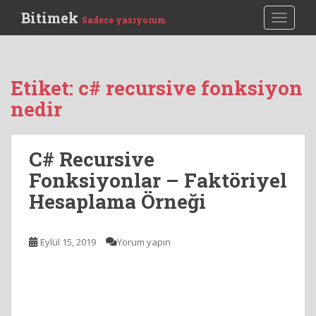
S
Bitimek
TOGGLE
Sadece yazıyorum
k
i
p
t
Etiket:
c# recursive fonksiyon
o
nedir
m
a
i
C# Recursive
n
c
Fonksiyonlar – Faktöriyel
o
Hesaplama Örneği
n
t
e
Eylül 15, 2019
Yorum yapın
n
t