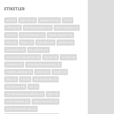
ETIKETLER
any
(2)
asp.net
(2)
açıklaması
(2)
c#
(7)
c# linq
(2)
faiz hesaplama
(2)
fikret kuşkan
(2)
first
(2)
firstordefault
(2)
haluk bilginer
(2)
http
(2)
https
(2)
ibm db2
(2)
iphone
(3)
javascript
(6)
kış uykusu
(2)
microsoft sql server
(4)
mysql
(4)
oracle
(4)
orderby
(2)
orderbydescending
(2)
resimli anlatım
(5)
select
(2)
single
(2)
skip
(2)
sql
(5)
sql duplicate
(2)
sql server
(4)
ssl
(2)
ssl sertifikası kurulumu
(2)
take
(2)
video kesme
(2)
video kesmek
(2)
video kesmek için
(2)