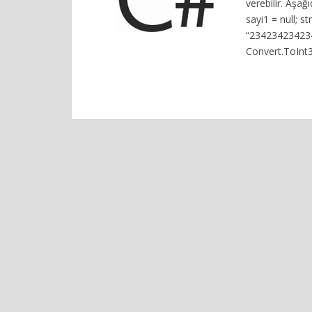
verebilir. Aşağ
sayi1 = null; st
“2342342342342
Convert.ToInt3