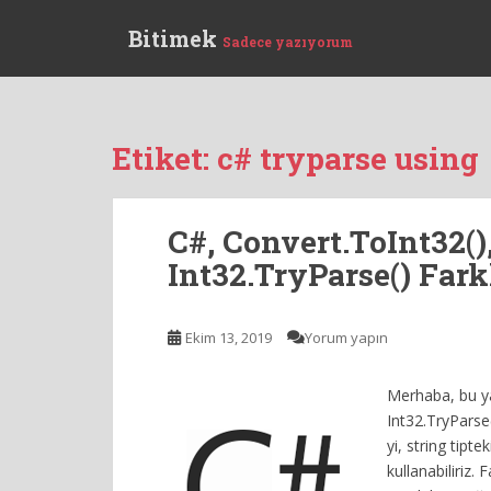
S
Bitimek
k
Sadece yazıyorum
i
p
t
o
Etiket:
c# tryparse using
m
a
i
C#, Convert.ToInt32(),
n
c
Int32.TryParse() Fark
o
n
Ekim 13, 2019
Yorum yapın
t
e
n
Merhaba, bu ya
t
Int32.TryParse
yi, string tipt
kullanabiliriz