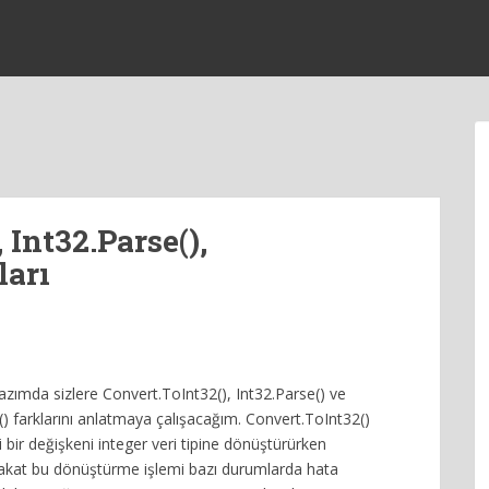
 Int32.Parse(),
ları
zımda sizlere Convert.ToInt32(), Int32.Parse() ve
() farklarını anlatmaya çalışacağım. Convert.ToInt32()
eki bir değişkeni integer veri tipine dönüştürürken
. Fakat bu dönüştürme işlemi bazı durumlarda hata