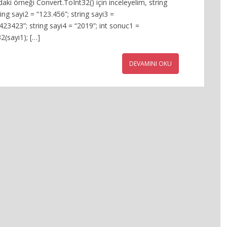
ıdaki örneği Convert.ToInt32() için inceleyelim, string
ring sayi2 = “123.456”; string sayi3 =
3423”; string sayi4 = “2019”; int sonuc1 =
2(sayi1); […]
DEVAMINI OKU