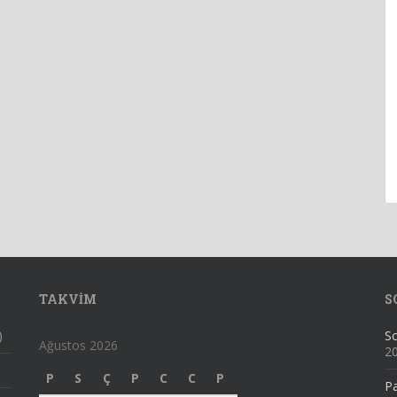
TAKVIM
S
)
Sc
Ağustos 2026
2
P
S
Ç
P
C
C
P
Pa