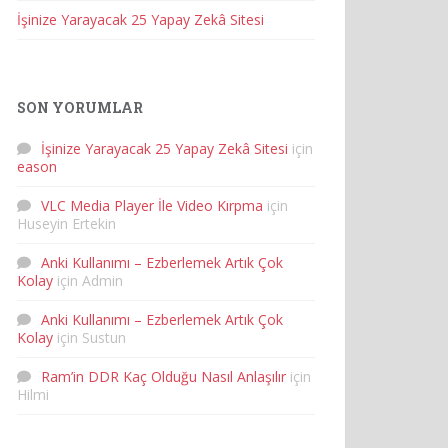
İşinize Yarayacak 25 Yapay Zekâ Sitesi
SON YORUMLAR
İşinize Yarayacak 25 Yapay Zekâ Sitesi
için
eason
VLC Media Player İle Video Kırpma
için
Huseyin Ertekin
Anki Kullanımı – Ezberlemek Artık Çok
Kolay
için
Admin
Anki Kullanımı – Ezberlemek Artık Çok
Kolay
için
Sustun
Ram’in DDR Kaç Olduğu Nasıl Anlaşılır
için
Hilmi