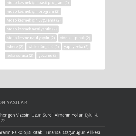
video kesmek için basit program
(2)
video kesmek için program
(2)
video kesmek için uygulama
(2)
video kesmek nasıl yapılır
(2)
video kesme nasıl yapılır
(2)
video kırpmak
(2)
where
(2)
while döngüsü
(2)
yapay zeka
(2)
zeka sorusu
(2)
çözümü
(2)
ON YAZILAR
hengen Vizesini Uzun Süreli Almanın Yolları
Eylül 4,
022
ranın Psikolojisi Kitabı: Finansal Özgürlüğün 9 İlkesi