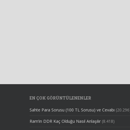
EN ÇOK GÖRÜNTÜLENENLER
Sahte Para Sorusu (100 TL Sorusu) ve Cevabı
(20.296
Ram’in DDR Kaç Olduğu Nasıl Anlaşılır
(8.418)