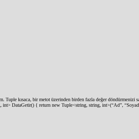
. Tuple kısaca, bir metot üzerinden birden fazla değer döndürmenizi s
ng, int> DataGetir() { return new Tuple<string, string, int>(“Ad”, “So