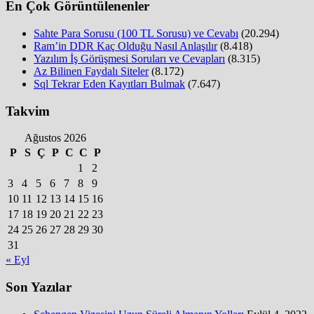
En Çok Görüntülenenler
Sahte Para Sorusu (100 TL Sorusu) ve Cevabı
(20.294)
Ram’in DDR Kaç Olduğu Nasıl Anlaşılır
(8.418)
Yazılım İş Görüşmesi Soruları ve Cevapları
(8.315)
Az Bilinen Faydalı Siteler
(8.172)
Sql Tekrar Eden Kayıtları Bulmak
(7.647)
Takvim
Ağustos 2026
P
S
Ç
P
C
C
P
1
2
3
4
5
6
7
8
9
10
11
12
13
14
15
16
17
18
19
20
21
22
23
24
25
26
27
28
29
30
31
« Eyl
Son Yazılar