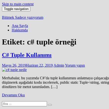
Skip to main content
Toggle navigation
Bitimek
Sadece yazıyorum
Ana Sayfa
Hakkımda
Etiket:
c# tuple örneği
C# Tuple Kullanımı
Mayıs 26, 2019
Haziran 22, 2019
Admin
Yorum yapın
Merhabalar, bu yazımda C#’da tuple kullanımını anlatmaya çalışacağım
düşünerek aşağıdaki kodu incelersek, public static Tuple<string, stri
döndüren bir metot tanımladım. […]
Devamını Oku
Arama
yap: