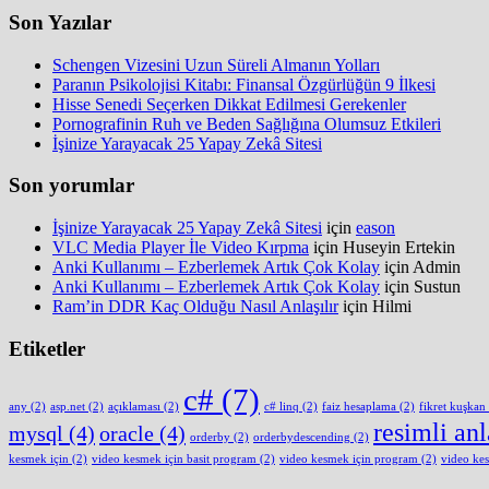
Son Yazılar
Schengen Vizesini Uzun Süreli Almanın Yolları
Paranın Psikolojisi Kitabı: Finansal Özgürlüğün 9 İlkesi
Hisse Senedi Seçerken Dikkat Edilmesi Gerekenler
Pornografinin Ruh ve Beden Sağlığına Olumsuz Etkileri
İşinize Yarayacak 25 Yapay Zekâ Sitesi
Son yorumlar
İşinize Yarayacak 25 Yapay Zekâ Sitesi
için
eason
VLC Media Player İle Video Kırpma
için
Huseyin Ertekin
Anki Kullanımı – Ezberlemek Artık Çok Kolay
için
Admin
Anki Kullanımı – Ezberlemek Artık Çok Kolay
için
Sustun
Ram’in DDR Kaç Olduğu Nasıl Anlaşılır
için
Hilmi
Etiketler
c#
(7)
any
(2)
asp.net
(2)
açıklaması
(2)
c# linq
(2)
faiz hesaplama
(2)
fikret kuşkan
resimli an
mysql
(4)
oracle
(4)
orderby
(2)
orderbydescending
(2)
kesmek için
(2)
video kesmek için basit program
(2)
video kesmek için program
(2)
video ke