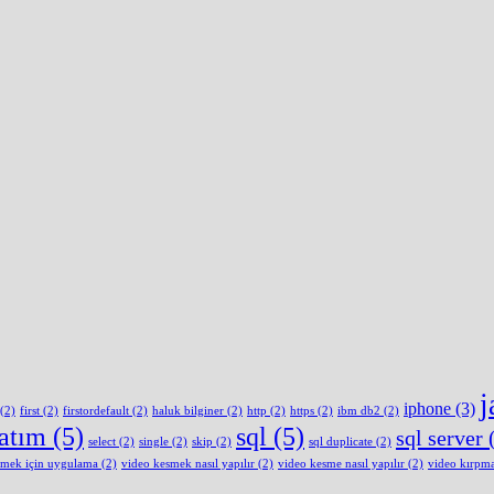
j
iphone
(3)
(2)
first
(2)
firstordefault
(2)
haluk bilginer
(2)
http
(2)
https
(2)
ibm db2
(2)
latım
(5)
sql
(5)
sql server
(
select
(2)
single
(2)
skip
(2)
sql duplicate
(2)
smek için uygulama
(2)
video kesmek nasıl yapılır
(2)
video kesme nasıl yapılır
(2)
video kırpm