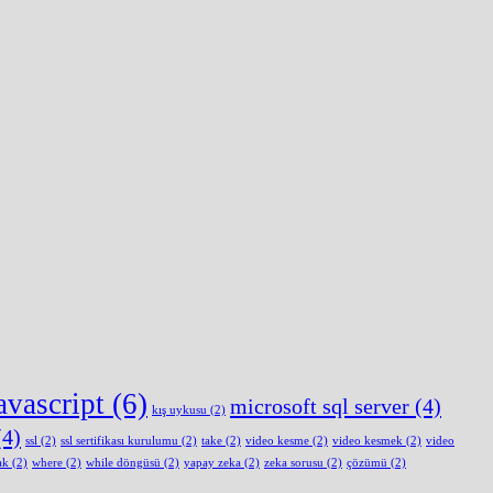
avascript
(6)
microsoft sql server
(4)
kış uykusu
(2)
4)
ssl
(2)
ssl sertifikası kurulumu
(2)
take
(2)
video kesme
(2)
video kesmek
(2)
video
ak
(2)
where
(2)
while döngüsü
(2)
yapay zeka
(2)
zeka sorusu
(2)
çözümü
(2)