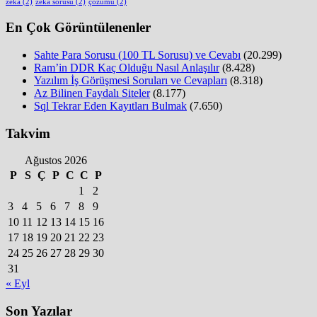
zeka
(2)
zeka sorusu
(2)
çözümü
(2)
En Çok Görüntülenenler
Sahte Para Sorusu (100 TL Sorusu) ve Cevabı
(20.299)
Ram’in DDR Kaç Olduğu Nasıl Anlaşılır
(8.428)
Yazılım İş Görüşmesi Soruları ve Cevapları
(8.318)
Az Bilinen Faydalı Siteler
(8.177)
Sql Tekrar Eden Kayıtları Bulmak
(7.650)
Takvim
Ağustos 2026
P
S
Ç
P
C
C
P
1
2
3
4
5
6
7
8
9
10
11
12
13
14
15
16
17
18
19
20
21
22
23
24
25
26
27
28
29
30
31
« Eyl
Son Yazılar