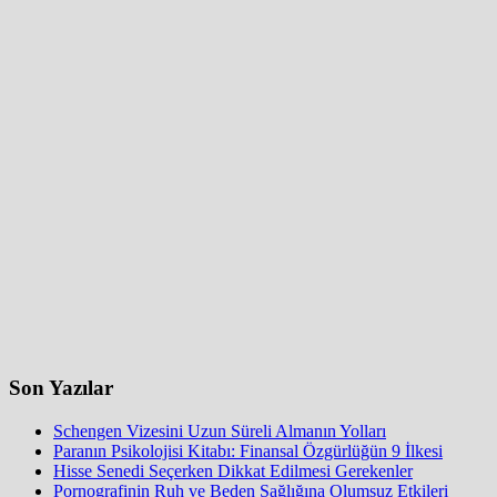
Son Yazılar
Schengen Vizesini Uzun Süreli Almanın Yolları
Paranın Psikolojisi Kitabı: Finansal Özgürlüğün 9 İlkesi
Hisse Senedi Seçerken Dikkat Edilmesi Gerekenler
Pornografinin Ruh ve Beden Sağlığına Olumsuz Etkileri