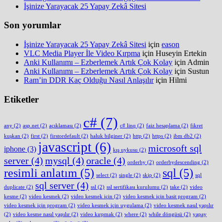
İşinize Yarayacak 25 Yapay Zekâ Sitesi
Son yorumlar
İşinize Yarayacak 25 Yapay Zekâ Sitesi
için
eason
VLC Media Player İle Video Kırpma
için
Huseyin Ertekin
Anki Kullanımı – Ezberlemek Artık Çok Kolay
için
Admin
Anki Kullanımı – Ezberlemek Artık Çok Kolay
için
Sustun
Ram’in DDR Kaç Olduğu Nasıl Anlaşılır
için
Hilmi
Etiketler
c#
(7)
any
(2)
asp.net
(2)
açıklaması
(2)
c# linq
(2)
faiz hesaplama
(2)
fikret
kuşkan
(2)
first
(2)
firstordefault
(2)
haluk bilginer
(2)
http
(2)
https
(2)
ibm db2
(2)
javascript
(6)
microsoft sql
iphone
(3)
kış uykusu
(2)
server
(4)
mysql
(4)
oracle
(4)
orderby
(2)
orderbydescending
(2)
resimli anlatım
(5)
sql
(5)
select
(2)
single
(2)
skip
(2)
sql
sql server
(4)
duplicate
(2)
ssl
(2)
ssl sertifikası kurulumu
(2)
take
(2)
video
kesme
(2)
video kesmek
(2)
video kesmek için
(2)
video kesmek için basit program
(2)
video kesmek için program
(2)
video kesmek için uygulama
(2)
video kesmek nasıl yapılır
(2)
video kesme nasıl yapılır
(2)
video kırpmak
(2)
where
(2)
while döngüsü
(2)
yapay