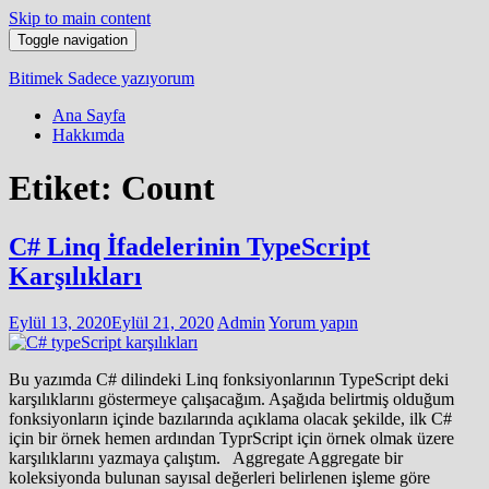
Skip to main content
Toggle navigation
Bitimek
Sadece yazıyorum
Ana Sayfa
Hakkımda
Etiket:
Count
C# Linq İfadelerinin TypeScript
Karşılıkları
Eylül 13, 2020
Eylül 21, 2020
Admin
Yorum yapın
Bu yazımda C# dilindeki Linq fonksiyonlarının TypeScript deki
karşılıklarını göstermeye çalışacağım. Aşağıda belirtmiş olduğum
fonksiyonların içinde bazılarında açıklama olacak şekilde, ilk C#
için bir örnek hemen ardından TyprScript için örnek olmak üzere
karşılıklarını yazmaya çalıştım. Aggregate Aggregate bir
koleksiyonda bulunan sayısal değerleri belirlenen işleme göre