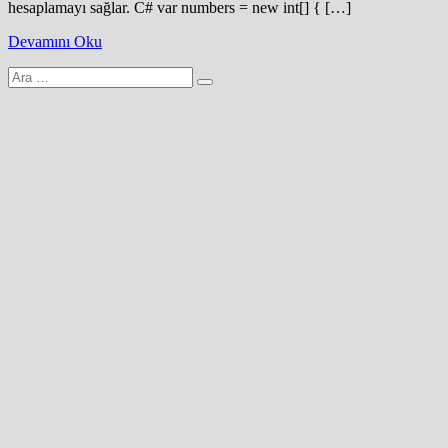
hesaplamayı sağlar. C# var numbers = new int[] { […]
Devamını Oku
Arama
yap: