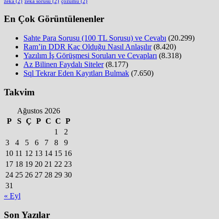
zeka
(2)
zeka sorusu
(2)
çözümü
(2)
En Çok Görüntülenenler
Sahte Para Sorusu (100 TL Sorusu) ve Cevabı
(20.299)
Ram’in DDR Kaç Olduğu Nasıl Anlaşılır
(8.420)
Yazılım İş Görüşmesi Soruları ve Cevapları
(8.318)
Az Bilinen Faydalı Siteler
(8.177)
Sql Tekrar Eden Kayıtları Bulmak
(7.650)
Takvim
Ağustos 2026
P
S
Ç
P
C
C
P
1
2
3
4
5
6
7
8
9
10
11
12
13
14
15
16
17
18
19
20
21
22
23
24
25
26
27
28
29
30
31
« Eyl
Son Yazılar