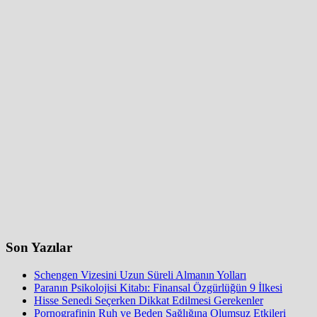
Son Yazılar
Schengen Vizesini Uzun Süreli Almanın Yolları
Paranın Psikolojisi Kitabı: Finansal Özgürlüğün 9 İlkesi
Hisse Senedi Seçerken Dikkat Edilmesi Gerekenler
Pornografinin Ruh ve Beden Sağlığına Olumsuz Etkileri