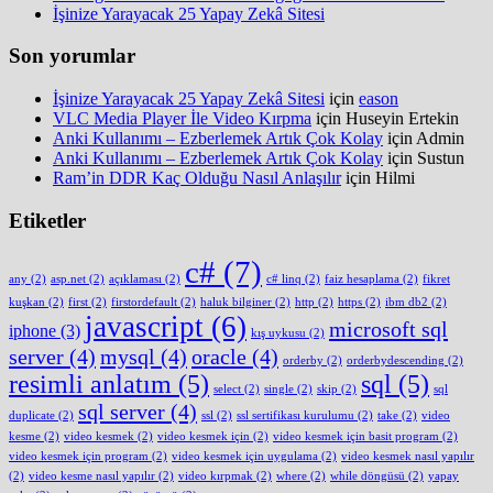
İşinize Yarayacak 25 Yapay Zekâ Sitesi
Son yorumlar
İşinize Yarayacak 25 Yapay Zekâ Sitesi
için
eason
VLC Media Player İle Video Kırpma
için
Huseyin Ertekin
Anki Kullanımı – Ezberlemek Artık Çok Kolay
için
Admin
Anki Kullanımı – Ezberlemek Artık Çok Kolay
için
Sustun
Ram’in DDR Kaç Olduğu Nasıl Anlaşılır
için
Hilmi
Etiketler
c#
(7)
any
(2)
asp.net
(2)
açıklaması
(2)
c# linq
(2)
faiz hesaplama
(2)
fikret
kuşkan
(2)
first
(2)
firstordefault
(2)
haluk bilginer
(2)
http
(2)
https
(2)
ibm db2
(2)
javascript
(6)
microsoft sql
iphone
(3)
kış uykusu
(2)
server
(4)
mysql
(4)
oracle
(4)
orderby
(2)
orderbydescending
(2)
resimli anlatım
(5)
sql
(5)
select
(2)
single
(2)
skip
(2)
sql
sql server
(4)
duplicate
(2)
ssl
(2)
ssl sertifikası kurulumu
(2)
take
(2)
video
kesme
(2)
video kesmek
(2)
video kesmek için
(2)
video kesmek için basit program
(2)
video kesmek için program
(2)
video kesmek için uygulama
(2)
video kesmek nasıl yapılır
(2)
video kesme nasıl yapılır
(2)
video kırpmak
(2)
where
(2)
while döngüsü
(2)
yapay