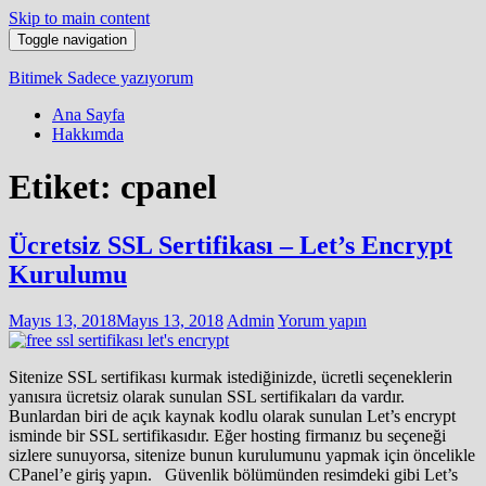
Skip to main content
Toggle navigation
Bitimek
Sadece yazıyorum
Ana Sayfa
Hakkımda
Etiket:
cpanel
Ücretsiz SSL Sertifikası – Let’s Encrypt
Kurulumu
Mayıs 13, 2018
Mayıs 13, 2018
Admin
Yorum yapın
Sitenize SSL sertifikası kurmak istediğinizde, ücretli seçeneklerin
yanısıra ücretsiz olarak sunulan SSL sertifikaları da vardır.
Bunlardan biri de açık kaynak kodlu olarak sunulan Let’s encrypt
isminde bir SSL sertifikasıdır. Eğer hosting firmanız bu seçeneği
sizlere sunuyorsa, sitenize bunun kurulumunu yapmak için öncelikle
CPanel’e giriş yapın. Güvenlik bölümünden resimdeki gibi Let’s