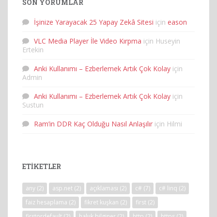
SON YORUMLAR
İşinize Yarayacak 25 Yapay Zekâ Sitesi
için
eason
VLC Media Player İle Video Kırpma
için
Huseyin
Ertekin
Anki Kullanımı – Ezberlemek Artık Çok Kolay
için
Admin
Anki Kullanımı – Ezberlemek Artık Çok Kolay
için
Sustun
Ram’in DDR Kaç Olduğu Nasıl Anlaşılır
için
Hilmi
ETIKETLER
any
(2)
asp.net
(2)
açıklaması
(2)
c#
(7)
c# linq
(2)
faiz hesaplama
(2)
fikret kuşkan
(2)
first
(2)
firstordefault
(2)
haluk bilginer
(2)
http
(2)
https
(2)