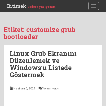
S
Bitimek
TOGGLE
Sadece yazıyorum
k
i
p
t
Etiket:
customize grub
o
bootloader
m
a
i
Linux Grub Ekranını
n
c
Düzenlemek ve
o
Windows’u Listede
n
Göstermek
t
e
n
Haziran 6, 2021
Yorum yapın
t