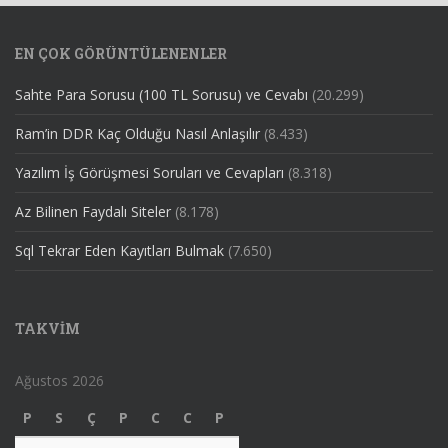
EN ÇOK GÖRÜNTÜLENENLER
Sahte Para Sorusu (100 TL Sorusu) ve Cevabı
(20.299)
Ram’in DDR Kaç Olduğu Nasıl Anlaşılır
(8.433)
Yazılım İş Görüşmesi Soruları ve Cevapları
(8.318)
Az Bilinen Faydalı Siteler
(8.178)
Sql Tekrar Eden Kayıtları Bulmak
(7.650)
TAKVIM
Ağustos 2026
P
S
Ç
P
C
C
P