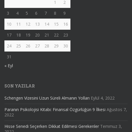
1
2
3
4
5
6
7
8
9
10
11
12
13
14
15
16
17
18
19
20
21
22
23
24
25
26
27
28
29
30
31
« Eyl
SON YAZILAR
Schengen Vizesini Uzun Süreli Almanın Yolları
Eylül 4, 2022
Paranın Psikolojisi Kitabı: Finansal Özgürlüğün 9 İlkesi
Ağustos 7,
2022
Hisse Senedi Seçerken Dikkat Edilmesi Gerekenler
Temmuz 3,
2022