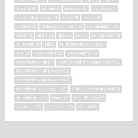
ibm db2
(2)
iphone
(3)
javascript
(6)
kış uykusu
(2)
microsoft sql server
(4)
mysql
(4)
oracle
(4)
orderby
(2)
orderbydescending
(2)
resimli anlatım
(5)
select
(2)
single
(2)
skip
(2)
sql
(5)
sql duplicate
(2)
sql server
(4)
ssl
(2)
ssl sertifikası kurulumu
(2)
take
(2)
video kesme
(2)
video kesmek
(2)
video kesmek için
(2)
video kesmek için basit program
(2)
video kesmek için program
(2)
video kesmek için uygulama
(2)
video kesmek nasıl yapılır
(2)
video kesme nasıl yapılır
(2)
video kırpmak
(2)
where
(2)
while döngüsü
(2)
yapay zeka
(2)
zeka sorusu
(2)
çözümü
(2)