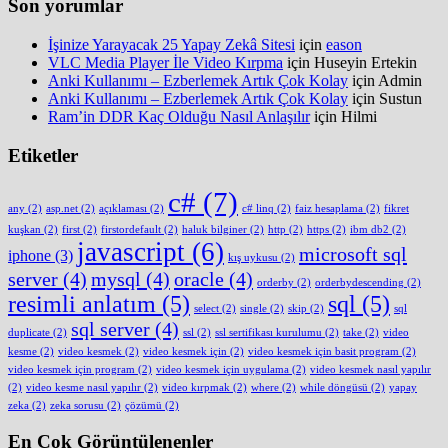
Son yorumlar
İşinize Yarayacak 25 Yapay Zekâ Sitesi
için
eason
VLC Media Player İle Video Kırpma
için
Huseyin Ertekin
Anki Kullanımı – Ezberlemek Artık Çok Kolay
için
Admin
Anki Kullanımı – Ezberlemek Artık Çok Kolay
için
Sustun
Ram’in DDR Kaç Olduğu Nasıl Anlaşılır
için
Hilmi
Etiketler
c#
(7)
any
(2)
asp.net
(2)
açıklaması
(2)
c# linq
(2)
faiz hesaplama
(2)
fikret
kuşkan
(2)
first
(2)
firstordefault
(2)
haluk bilginer
(2)
http
(2)
https
(2)
ibm db2
(2)
javascript
(6)
microsoft sql
iphone
(3)
kış uykusu
(2)
server
(4)
mysql
(4)
oracle
(4)
orderby
(2)
orderbydescending
(2)
resimli anlatım
(5)
sql
(5)
select
(2)
single
(2)
skip
(2)
sql
sql server
(4)
duplicate
(2)
ssl
(2)
ssl sertifikası kurulumu
(2)
take
(2)
video
kesme
(2)
video kesmek
(2)
video kesmek için
(2)
video kesmek için basit program
(2)
video kesmek için program
(2)
video kesmek için uygulama
(2)
video kesmek nasıl yapılır
(2)
video kesme nasıl yapılır
(2)
video kırpmak
(2)
where
(2)
while döngüsü
(2)
yapay
zeka
(2)
zeka sorusu
(2)
çözümü
(2)
En Çok Görüntülenenler