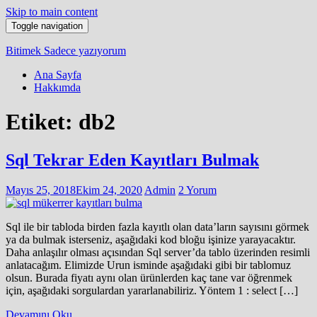
Skip to main content
Toggle navigation
Bitimek
Sadece yazıyorum
Ana Sayfa
Hakkımda
Etiket:
db2
Sql Tekrar Eden Kayıtları Bulmak
Mayıs 25, 2018
Ekim 24, 2020
Admin
2 Yorum
Sql ile bir tabloda birden fazla kayıtlı olan data’ların sayısını görmek
ya da bulmak isterseniz, aşağıdaki kod bloğu işinize yarayacaktır.
Daha anlaşılır olması açısından Sql server’da tablo üzerinden resimli
anlatacağım. Elimizde Urun isminde aşağıdaki gibi bir tablomuz
olsun. Burada fiyatı aynı olan ürünlerden kaç tane var öğrenmek
için, aşağıdaki sorgulardan yararlanabiliriz. Yöntem 1 : select […]
Devamını Oku