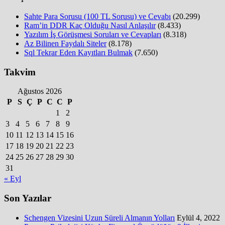
Sahte Para Sorusu (100 TL Sorusu) ve Cevabı
(20.299)
Ram’in DDR Kaç Olduğu Nasıl Anlaşılır
(8.433)
Yazılım İş Görüşmesi Soruları ve Cevapları
(8.318)
Az Bilinen Faydalı Siteler
(8.178)
Sql Tekrar Eden Kayıtları Bulmak
(7.650)
Takvim
Ağustos 2026
P
S
Ç
P
C
C
P
1
2
3
4
5
6
7
8
9
10
11
12
13
14
15
16
17
18
19
20
21
22
23
24
25
26
27
28
29
30
31
« Eyl
Son Yazılar
Schengen Vizesini Uzun Süreli Almanın Yolları
Eylül 4, 2022