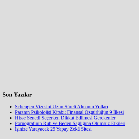
Son Yazılar
Schengen Vizesini Uzun Süreli Almanın Yolları
Paranın Psikolojisi Kitabı: Finansal Özgürlüğün 9 İlkesi
Hisse Senedi Seçerken Dikkat Edilmesi Gerekenler
Pornografinin Ruh ve Beden Sağlığına Olumsuz Etkileri
İşinize Yarayacak 25 Yapay Zekâ Sitesi