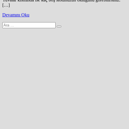
[…]
Devamını Oku
Arama
yap: