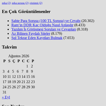
zeka
(2)
zeka sorusu
(2)
çözümü
(2)
En Çok Görüntülenenler
Sahte Para Sorusu (100 TL Sorusu) ve Cevabı
(20.302)
Ram’in DDR Kaç Olduğu Nasıl Anlaşılır
(8.433)
Yazılım İş Görüşmesi Soruları ve Cevapları
(8.318)
Az Bilinen Faydalı Siteler
(8.179)
Sql Tekrar Eden Kayıtları Bulmak
(7.653)
Takvim
Ağustos 2026
P
S
Ç
P
C
C
P
1
2
3
4
5
6
7
8
9
10
11
12
13
14
15
16
17
18
19
20
21
22
23
24
25
26
27
28
29
30
31
« Eyl