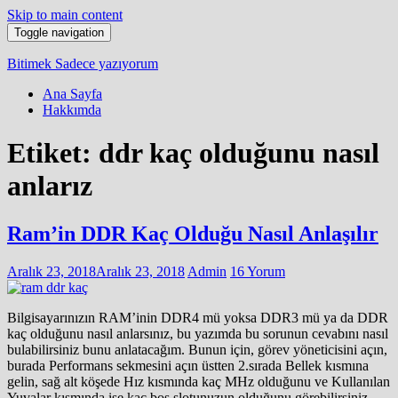
Skip to main content
Toggle navigation
Bitimek
Sadece yazıyorum
Ana Sayfa
Hakkımda
Etiket:
ddr kaç olduğunu nasıl
anlarız
Ram’in DDR Kaç Olduğu Nasıl Anlaşılır
Aralık 23, 2018
Aralık 23, 2018
Admin
16 Yorum
Bilgisayarınızın RAM’inin DDR4 mü yoksa DDR3 mü ya da DDR
kaç olduğunu nasıl anlarsınız, bu yazımda bu sorunun cevabını nasıl
bulabilirsiniz bunu anlatacağım. Bunun için, görev yöneticisini açın,
burada Performans sekmesini açın üstten 2.sırada Bellek kısmına
gelin, sağ alt köşede Hız kısmında kaç MHz olduğunu ve Kullanılan
Yuvalar kısmında ise kaç boş slotunuzun olduğunu görebilirsiniz.