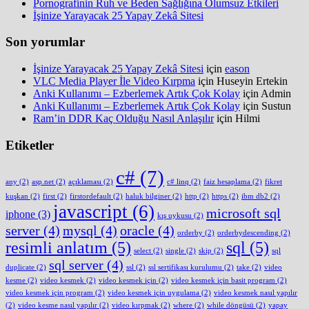
Pornografinin Ruh ve Beden Sağlığına Olumsuz Etkileri
İşinize Yarayacak 25 Yapay Zekâ Sitesi
Son yorumlar
İşinize Yarayacak 25 Yapay Zekâ Sitesi
için
eason
VLC Media Player İle Video Kırpma
için
Huseyin Ertekin
Anki Kullanımı – Ezberlemek Artık Çok Kolay
için
Admin
Anki Kullanımı – Ezberlemek Artık Çok Kolay
için
Sustun
Ram’in DDR Kaç Olduğu Nasıl Anlaşılır
için
Hilmi
Etiketler
c#
(7)
any
(2)
asp.net
(2)
açıklaması
(2)
c# linq
(2)
faiz hesaplama
(2)
fikret
kuşkan
(2)
first
(2)
firstordefault
(2)
haluk bilginer
(2)
http
(2)
https
(2)
ibm db2
(2)
javascript
(6)
microsoft sql
iphone
(3)
kış uykusu
(2)
server
(4)
mysql
(4)
oracle
(4)
orderby
(2)
orderbydescending
(2)
resimli anlatım
(5)
sql
(5)
select
(2)
single
(2)
skip
(2)
sql
sql server
(4)
duplicate
(2)
ssl
(2)
ssl sertifikası kurulumu
(2)
take
(2)
video
kesme
(2)
video kesmek
(2)
video kesmek için
(2)
video kesmek için basit program
(2)
video kesmek için program
(2)
video kesmek için uygulama
(2)
video kesmek nasıl yapılır
(2)
video kesme nasıl yapılır
(2)
video kırpmak
(2)
where
(2)
while döngüsü
(2)
yapay