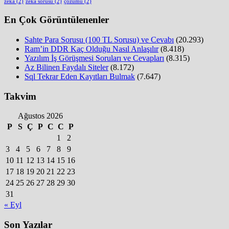
zeka
(2)
zeka sorusu
(2)
çözümü
(2)
En Çok Görüntülenenler
Sahte Para Sorusu (100 TL Sorusu) ve Cevabı
(20.293)
Ram’in DDR Kaç Olduğu Nasıl Anlaşılır
(8.418)
Yazılım İş Görüşmesi Soruları ve Cevapları
(8.315)
Az Bilinen Faydalı Siteler
(8.172)
Sql Tekrar Eden Kayıtları Bulmak
(7.647)
Takvim
Ağustos 2026
P
S
Ç
P
C
C
P
1
2
3
4
5
6
7
8
9
10
11
12
13
14
15
16
17
18
19
20
21
22
23
24
25
26
27
28
29
30
31
« Eyl
Son Yazılar