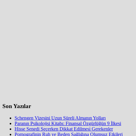
Son Yazılar
Schengen Vizesini Uzun Süreli Almanın Yolları
Paranın Psikolojisi Kitabı: Finansal Özgürlüğün 9 İlkesi
Hisse Senedi Seçerken Dikkat Edilmesi Gerekenler
Pornografinin Ruh ve Beden Sağlığına Olumsuz Etkileri