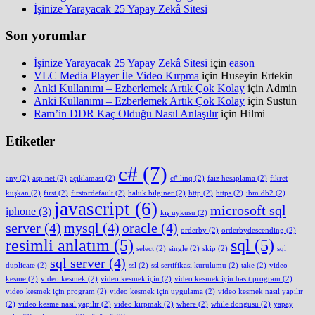
İşinize Yarayacak 25 Yapay Zekâ Sitesi
Son yorumlar
İşinize Yarayacak 25 Yapay Zekâ Sitesi
için
eason
VLC Media Player İle Video Kırpma
için
Huseyin Ertekin
Anki Kullanımı – Ezberlemek Artık Çok Kolay
için
Admin
Anki Kullanımı – Ezberlemek Artık Çok Kolay
için
Sustun
Ram’in DDR Kaç Olduğu Nasıl Anlaşılır
için
Hilmi
Etiketler
c#
(7)
any
(2)
asp.net
(2)
açıklaması
(2)
c# linq
(2)
faiz hesaplama
(2)
fikret
kuşkan
(2)
first
(2)
firstordefault
(2)
haluk bilginer
(2)
http
(2)
https
(2)
ibm db2
(2)
javascript
(6)
microsoft sql
iphone
(3)
kış uykusu
(2)
server
(4)
mysql
(4)
oracle
(4)
orderby
(2)
orderbydescending
(2)
resimli anlatım
(5)
sql
(5)
select
(2)
single
(2)
skip
(2)
sql
sql server
(4)
duplicate
(2)
ssl
(2)
ssl sertifikası kurulumu
(2)
take
(2)
video
kesme
(2)
video kesmek
(2)
video kesmek için
(2)
video kesmek için basit program
(2)
video kesmek için program
(2)
video kesmek için uygulama
(2)
video kesmek nasıl yapılır
(2)
video kesme nasıl yapılır
(2)
video kırpmak
(2)
where
(2)
while döngüsü
(2)
yapay